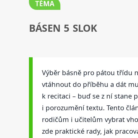
TÉMA
BÁSEN 5 SLOK
Výběr básně pro pátou třídu n
vtáhnout do příběhu a dát mu p
k recitaci – buď se z ní stane
i porozumění textu. Tento člá
rodičům i učitelům vybrat vhod
zde praktické rady, jak pracova