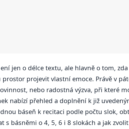
ení jen o délce textu, ale hlavně o tom, zd
rostor projevit vlastní emoce. Právě v páté
 povinnost, nebo radostná výzva, při které m
nek nabízí přehled a doplnění k již uvede
nou báseň k recitaci podle počtu slok, obtí
t s básněmi o 4, 5, 6 i 8 slokách a jak zvol