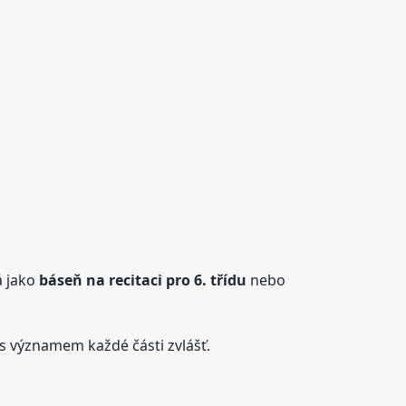
á jako
báseň na recitaci pro 6. třídu
nebo
 s významem každé části zvlášť.