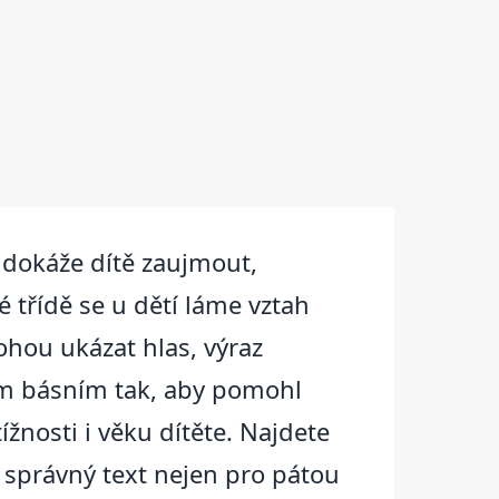
a dokáže dítě zaujmout,
 třídě se u dětí láme vztah
ohou ukázat hlas, výraz
ným básním tak, aby pomohl
žnosti i věku dítěte. Najdete
it správný text nejen pro pátou