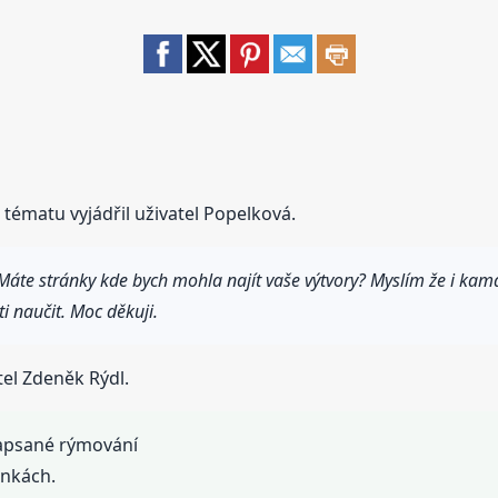
tématu vyjádřil uživatel Popelková.
Máte stránky kde bych mohla najít vaše výtvory? Myslím že i kamar
ti naučit. Moc děkuji.
tel Zdeněk Rýdl.
napsané rýmování
ánkách.