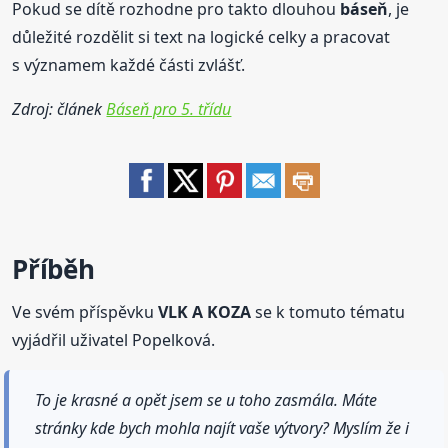
Pokud se dítě rozhodne pro takto dlouhou
báseň
, je
důležité rozdělit si text na logické celky a pracovat
s významem každé části zvlášť.
Zdroj: článek
Báseň pro 5. třídu
Příběh
Ve svém příspěvku
VLK A KOZA
se k tomuto tématu
vyjádřil uživatel Popelková.
To je krasné a opět jsem se u toho zasmála. Máte
stránky kde bych mohla najít vaše výtvory? Myslím že i