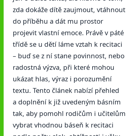
zda dokáže dítě zaujmout, vtáhnout
do příběhu a dát mu prostor
projevit vlastní emoce. Právě v páté
třídě se u dětí láme vztah k recitaci
– buď se z ní stane povinnost, nebo
radostná výzva, při které mohou
ukázat hlas, výraz i porozumění
textu. Tento článek nabízí přehled
a doplnění k již uvedeným básním
tak, aby pomohl rodičům i učitelům
vybrat vhodnou báseň k recitaci