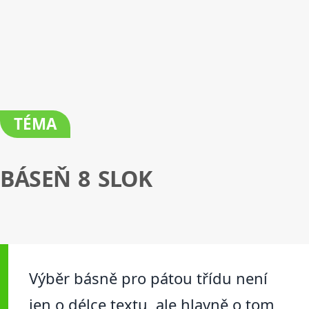
TÉMA
BÁSEŇ 8 SLOK
Výběr básně pro pátou třídu není
jen o délce textu, ale hlavně o tom,