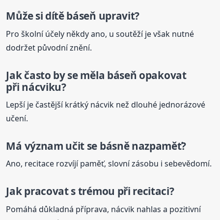
Může si dítě
báseň
upravit?
Pro školní účely někdy ano, u soutěží je však nutné
dodržet původní znění.
Jak často by se měla
báseň
opakovat
při nácviku?
Lepší je častější krátký nácvik než dlouhé jednorázové
učení.
Má význam učit se básně nazpaměť?
Ano, recitace rozvíjí paměť, slovní zásobu i sebevědomí.
Jak pracovat s trémou při recitaci?
Pomáhá důkladná příprava, nácvik nahlas a pozitivní