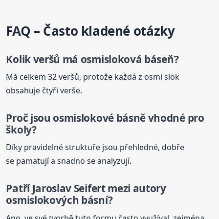
FAQ – Často kladené otázky
Kolik veršů má osmisloková
báseň
?
Má celkem 32 veršů, protože každá z osmi slok
obsahuje čtyři verše.
Proč jsou osmislokové básně vhodné pro
školy?
Díky pravidelné struktuře jsou přehledné, dobře
se pamatují a snadno se analyzují.
Patří Jaroslav Seifert mezi autory
osmislokových básní?
Ano, ve své tvorbě tuto formu často využíval, zejména