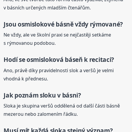
v básních určených mladším čtenářům.
Jsou osmislokové básně vždy rýmované?
Ne vždy, ale ve školní praxi se nejčastěji setkáme
s rýmovanou podobou.
Hodí se osmisloková
báseň
k recitaci?
Ano, právě díky pravidelnosti slok a veršů je velmi
vhodná k přednesu.
Jak poznám sloku v básni?
Sloka je skupina veršů oddělená od další části básně
mezerou nebo zalomením řádku.
Musí mít každá sloka stejný význam?