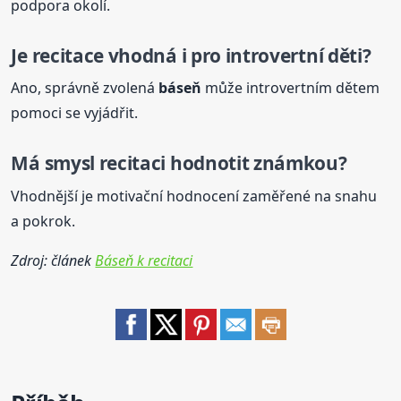
podpora okolí.
Je recitace vhodná i pro introvertní děti?
Ano, správně zvolená
báseň
může introvertním dětem
pomoci se vyjádřit.
Má smysl recitaci hodnotit známkou?
Vhodnější je motivační hodnocení zaměřené na snahu
a pokrok.
Zdroj: článek
Báseň k recitaci