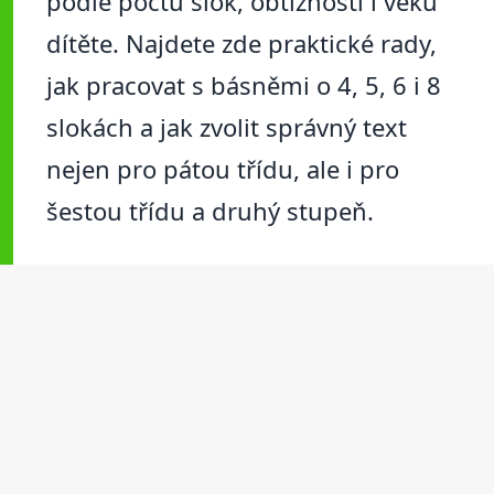
podle počtu slok, obtížnosti i věku
dítěte. Najdete zde praktické rady,
jak pracovat s básněmi o 4, 5, 6 i 8
slokách a jak zvolit správný text
nejen pro pátou třídu, ale i pro
šestou třídu a druhý stupeň.