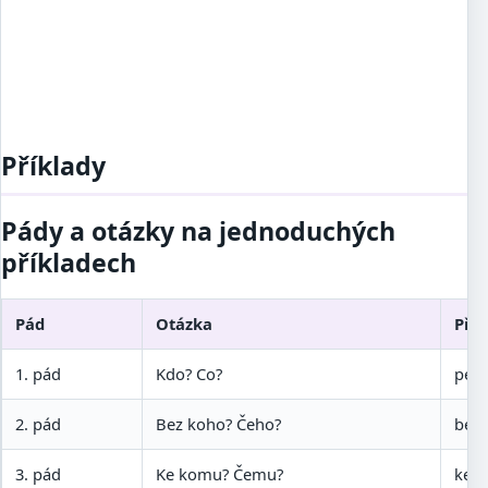
Příklady
Pády a otázky na jednoduchých
příkladech
Pád
Otázka
Přík
1. pád
Kdo? Co?
pes
2. pád
Bez koho? Čeho?
bez 
3. pád
Ke komu? Čemu?
ke p