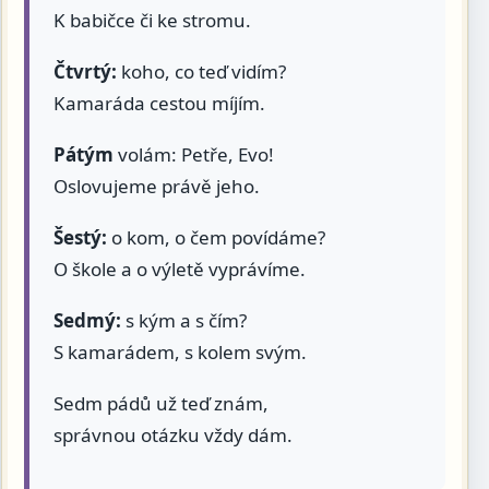
K babičce či ke stromu.
Čtvrtý:
koho, co teď vidím?
Kamaráda cestou míjím.
Pátým
volám: Petře, Evo!
Oslovujeme právě jeho.
Šestý:
o kom, o čem povídáme?
O škole a o výletě vyprávíme.
Sedmý:
s kým a s čím?
S kamarádem, s kolem svým.
Sedm pádů už teď znám,
správnou otázku vždy dám.