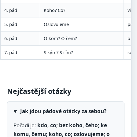
4. pád
Koho? Co?
vidí
5. pád
Oslovujeme
pse!
6. pád
O kom? O čem?
o ps
7. pád
S kým? S čím?
se 
Nejčastější otázky
Jak jdou pádové otázky za sebou?
Pořadí je:
kdo, co; bez koho, čeho; ke
komu, čemu; koho, co; oslovujeme; o