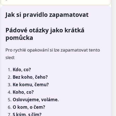
Jak si pravidlo zapamatovat
Pádové otázky jako krátká
pomůcka
Pro rychlé opakování si lze zapamatovat tento
sled:
Kdo, co?
Bez koho, čeho?
Ke komu, čemu?
Koho, co?
Oslovujeme, voláme.
O kom, o čem?
S kým, s čím?