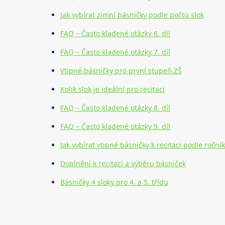
Jak vybírat zimní básničky podle počtu slok
FAQ – Často kladené otázky 6. díl
FAQ – Často kladené otázky 7. díl
Vtipné básničky pro první stupeň ZŠ
Kolik slok je ideální pro recitaci
FAQ – Často kladené otázky 8. díl
FAQ – Často kladené otázky 9. díl
Jak vybírat vtipné básničky k recitaci podle roční
Doplnění k recitaci a výběru básniček
Básničky 4 sloky pro 4. a 5. třídu