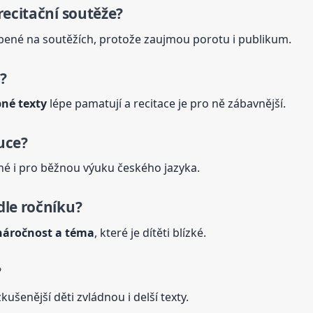
recitační soutěže?
íbené na soutěžích, protože zaujmou porotu i publikum.
?
pné texty
lépe pamatují a recitace je pro ně zábavnější.
ýuce?
é i pro běžnou výuku českého jazyka.
dle ročníku?
 náročnost a téma
, které je dítěti blízké.
?
zkušenější děti zvládnou i delší texty.