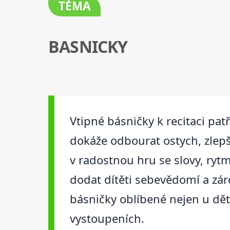
TÉMA
BASNICKY
Vtipné básničky k recitaci patř
dokáže odbourat ostych, zlepš
v radostnou hru se slovy, ry
dodat dítěti sebevědomí a záro
básničky oblíbené nejen u dětí, 
vystoupeních.