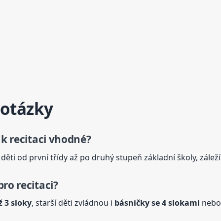
 otázky
 k recitaci vhodné?
ěti od první třídy až po druhý stupeň základní školy, záleží
ro recitaci?
ž 3 sloky
, starší děti zvládnou i
básničky se 4 slokami
nebo 