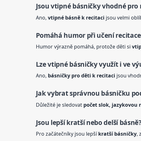
Jsou vtipné básničky vhodné pro 
Ano,
vtipné básně k recitaci
jsou velmi obl
Pomáhá humor při učení recitace
Humor výrazně pomáhá, protože děti si
vti
Lze vtipné básničky využít i ve v
Ano,
básničky pro děti k recitaci
jsou vhodn
Jak vybrat správnou básničku po
Důležité je sledovat
počet slok, jazykovou
Jsou lepší kratší nebo delší básně
Pro začátečníky jsou lepší
kratší básničky
, 