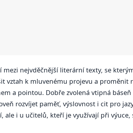
í mezi nejvděčnější literární texty, se kter
it vztah k mluvenému projevu a proměnit re
tmem a pointou. Dobře zvolená vtipná báse
veň rozvíjet paměť, výslovnost i cit pro jaz
ale i u učitelů, kteří je využívají při výuce,