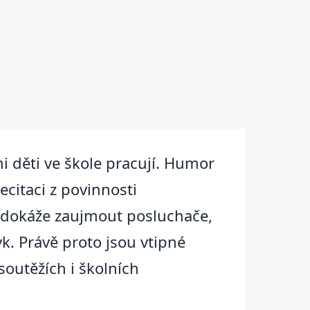
ými děti ve škole pracují. Humor
citaci z povinnosti
ň dokáže zaujmout posluchače,
yk. Právě proto jsou vtipné
 soutěžích i školních