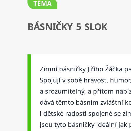
TÉMA
BÁSNIČKY 5 SLOK
Zimní básničky Jiřího Žáčka pat
Spojují v sobě hravost, humor
a srozumitelný, a přitom nabíz
dává těmto básním zvláštní kou
i dětské radosti spojené se z
jsou tyto básničky ideální jak 