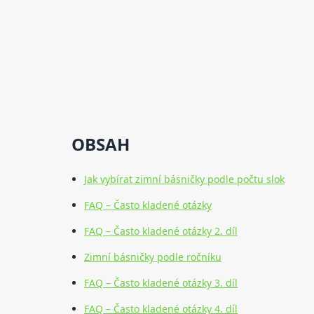
OBSAH
Jak vybírat zimní básničky podle počtu slok
FAQ – Často kladené otázky
FAQ – Často kladené otázky 2. díl
Zimní básničky podle ročníku
FAQ – Často kladené otázky 3. díl
FAQ – Často kladené otázky 4. díl