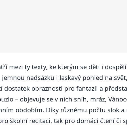
ří mezi ty texty, ke kterým se děti i dospělí
, jemnou nadsázku i laskavý pohled na svět,
í dostatek obraznosti pro fantazii a předst
zlo – objevuje se v nich sníh, mráz, Vánoce,
imním obdobím. Díky různému počtu slok a 
pro školní recitaci, tak pro domácí čtení či 