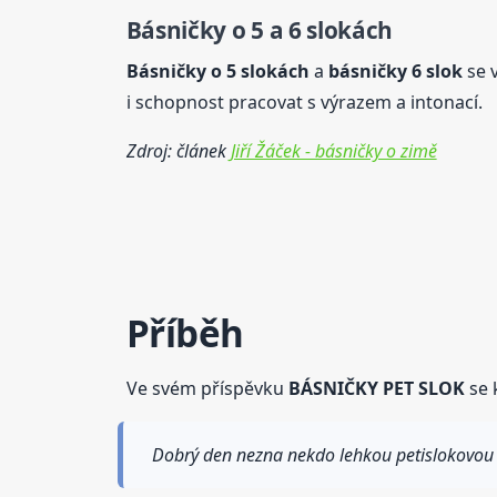
Básničky
o 5 a 6 slokách
Básničky
o
5 slok
ách
a
básničky
6 slok
se v
i schopnost pracovat s výrazem a intonací.
Zdroj: článek
Jiří Žáček - básničky o zimě
Příběh
Ve svém příspěvku
BÁSNIČKY PET SLOK
se 
Dobrý den nezna nekdo lehkou petislokovou 