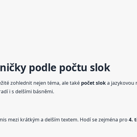
ničky
podle počtu slok
ežité zohlednit nejen téma, ale také
počet slok
a jazykovou n
oradí i s delšími básněmi.
mis mezi krátkým a delším textem. Hodí se zejména pro
4. 