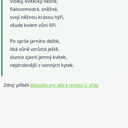
Violky, kvítečky něžné,
fialovomodré, sněžné,
svojí něžnou krásou hýří,
všude kolem vůni šíří.
Po sprše jarního deště,
libá vůně vzrůstá ještě,
slunce zjasní jemný kvítek,
nejdrobnější z vonných kytek.
Zdroj: příběh
Básničky pro děti k recitaci 5. třída