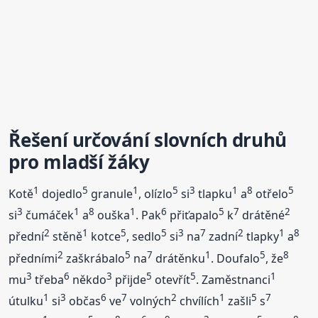
Řešení určování slovních druhů
pro mladší žáky
1
5
1
5
3
1
8
5
Kotě
dojedlo
granule
, olízlo
si
tlapku
a
otřelo
3
1
8
1
6
5
7
2
si
čumáček
a
ouška
. Pak
přiťapalo
k
drátěné
2
1
5
5
3
7
2
1
8
přední
stěně
kotce
, sedlo
si
na
zadní
tlapky
a
2
5
7
1
5
8
předními
zaškrábalo
na
drátěnku
. Doufalo
, že
3
6
3
5
5
1
mu
třeba
někdo
přijde
otevřít
. Zaměstnanci
1
3
6
7
2
1
5
7
útulku
si
občas
ve
volných
chvílích
zašli
s