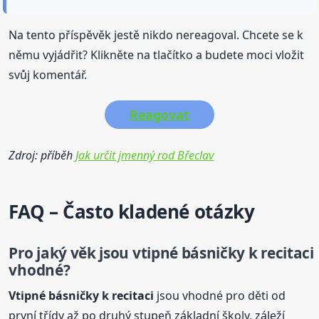
Na tento příspěvěk jestě nikdo nereagoval. Chcete se k
němu vyjádřit? Klikněte na tlačítko a budete moci vložit
svůj komentář.
Reagovat
Zdroj: příběh
Jak určit jmenný rod Břeclav
FAQ – Často kladené otázky
Pro jaký věk jsou vtipné
básničky
k recitaci
vhodné?
Vtipné
básničky
k recitaci
jsou vhodné pro děti od
první třídy až po druhý stupeň základní školy, záleží