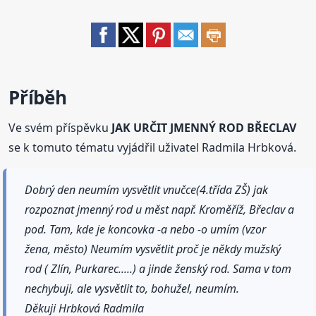
Příběh
Ve svém příspěvku
JAK URČIT JMENNÝ ROD BŘECLAV
se k tomuto tématu vyjádřil uživatel Radmila Hrbková.
Dobrý den neumím vysvětlit vnučce(4.třída ZŠ) jak
rozpoznat jmenný rod u měst např. Kroměříž, Břeclav a
pod. Tam, kde je koncovka -a nebo -o umím (vzor
žena, město) Neumím vysvětlit proč je někdy mužský
rod ( Zlín, Purkarec.....) a jinde ženský rod. Sama v tom
nechybuji, ale vysvětlit to, bohužel, neumím.
Děkuji Hrbková Radmila