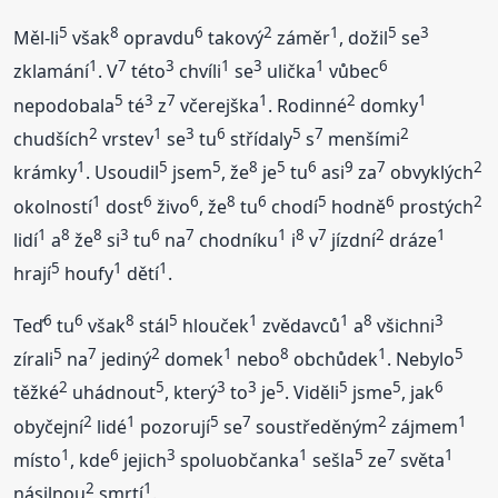
5
8
6
2
1
5
3
Měl-li
však
opravdu
takový
záměr
, dožil
se
1
7
3
1
3
1
6
zklamání
. V
této
chvíli
se
ulička
vůbec
5
3
7
1
2
1
nepodobala
té
z
včerejška
. Rodinné
domky
2
1
3
6
5
7
2
chudších
vrstev
se
tu
střídaly
s
menšími
1
5
5
8
5
6
9
7
2
krámky
. Usoudil
jsem
, že
je
tu
asi
za
obvyklých
1
6
6
8
6
5
6
2
okolností
dost
živo
, že
tu
chodí
hodně
prostých
1
8
8
3
6
7
1
8
7
2
1
lidí
a
že
si
tu
na
chodníku
i
v
jízdní
dráze
5
1
1
hrají
houfy
dětí
.
6
6
8
5
1
1
8
3
Teď
tu
však
stál
hlouček
zvědavců
a
všichni
5
7
2
1
8
1
5
zírali
na
jediný
domek
nebo
obchůdek
. Nebylo
2
5
3
3
5
5
5
6
těžké
uhádnout
, který
to
je
. Viděli
jsme
, jak
2
1
5
7
2
1
obyčejní
lidé
pozorují
se
soustředěným
zájmem
1
6
3
1
5
7
1
místo
, kde
jejich
spoluobčanka
sešla
ze
světa
2
1
násilnou
smrtí
.