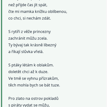
než přijde čas jít spát,
čte mi mamka knížku oblíbenou,
co chci, si nechám zdát.
S rytíři z věže princezny
zachránit můžu zcela.
Ty bývaj tak krásně líbezný
a říkají slůvka vřelá.
S ptáky létám k oblakům.
doletět chci až k duze.
Ve tmě se vyhnu přízrakům,
těch mohla bych se bát tuze.
Pro zlato na ostrov pokladů
s piráty vydat se můžu,