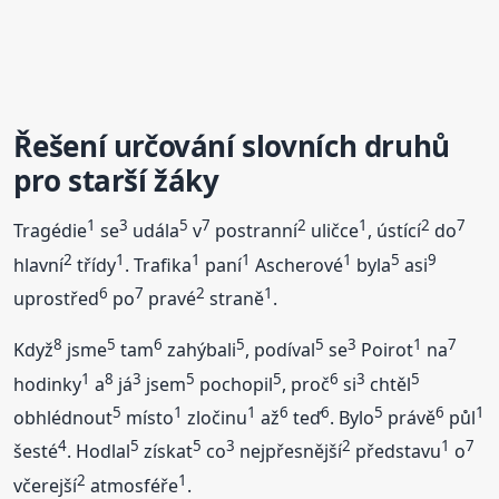
Řešení určování slovních druhů
pro starší žáky
1
3
5
7
2
1
2
7
Tragédie
se
udála
v
postranní
uličce
, ústící
do
2
1
1
1
1
5
9
hlavní
třídy
. Trafika
paní
Ascherové
byla
asi
6
7
2
1
uprostřed
po
pravé
straně
.
8
5
6
5
5
3
1
7
Když
jsme
tam
zahýbali
, podíval
se
Poirot
na
1
8
3
5
5
6
3
5
hodinky
a
já
jsem
pochopil
, proč
si
chtěl
5
1
1
6
6
5
6
1
obhlédnout
místo
zločinu
až
teď
. Bylo
právě
půl
4
5
5
3
2
1
7
šesté
. Hodlal
získat
co
nejpřesnější
představu
o
2
1
včerejší
atmosféře
.