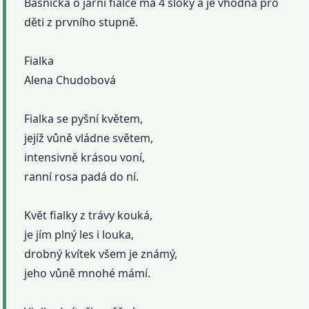
Básnička o jarní fialce má 4 sloky a je vhodná pro
děti z prvního stupně.
Fialka
Alena Chudobová
Fialka se pyšní květem,
jejíž vůně vládne světem,
intensivně krásou voní,
ranní rosa padá do ní.
Květ fialky z trávy kouká,
je jím plný les i louka,
drobný kvítek všem je známý,
jeho vůně mnohé mámí.