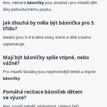
Ano, některé
básničky
jsou vhodné i pro mladší děti
díky jednoduchému jazyku.
Jak dlouhá by měla být básnička pro 3.
třídu?
Ideální jsou 3–4 krátké sloky, které si dítě snadno
zapamatuje.
Mají být
básničky
spíše vtipné, nebo
vážné?
Pro mladší školáky jsou nejvhodnější lehké a vtipné
básničky
.
Pomáhá recitace básniček dětem
ve výuce?
Ano, rozvíjí paměť, výslovnost, rytmus řeči