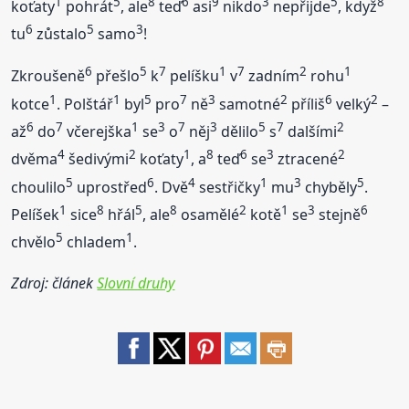
1
5
8
6
9
3
5
8
koťaty
pohrát
, ale
teď
asi
nikdo
nepřijde
, když
6
5
3
tu
zůstalo
samo
!
6
5
7
1
7
2
1
Zkroušeně
přešlo
k
pelíšku
v
zadním
rohu
1
1
5
7
3
2
6
2
kotce
. Polštář
byl
pro
ně
samotné
příliš
velký
–
6
7
1
3
7
3
5
7
2
až
do
včerejška
se
o
něj
dělilo
s
dalšími
4
2
1
8
6
3
2
dvěma
šedivými
koťaty
, a
teď
se
ztracené
5
6
4
1
3
5
choulilo
uprostřed
. Dvě
sestřičky
mu
chyběly
.
1
8
5
8
2
1
3
6
Pelíšek
sice
hřál
, ale
osamělé
kotě
se
stejně
5
1
chvělo
chladem
.
Zdroj: článek
Slovní druhy