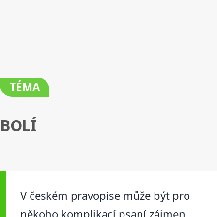
TÉMA
BOLÍ
V českém pravopise může být pro
někoho komplikací psaní zájmen