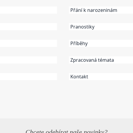
Přání k narozeninám
Pranostiky
Příběhy
Zpracovaná témata
Kontakt
Chcete odebírat naše novinky?