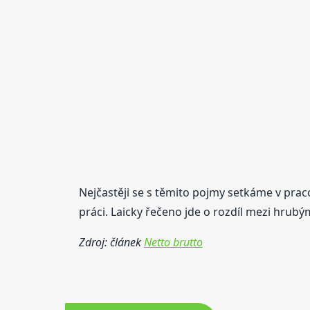
Nejčastěji se s těmito pojmy setkáme v praco
práci. Laicky řečeno jde o rozdíl mezi hrubým
Zdroj: článek
Netto brutto