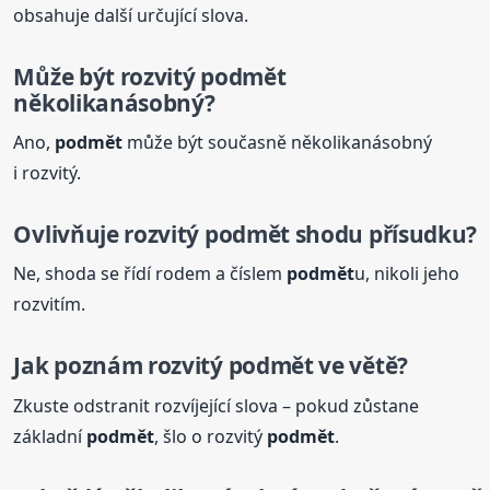
obsahuje další určující slova.
Může být rozvitý
podmět
několikanásobný?
Ano,
podmět
může být současně několikanásobný
i rozvitý.
Ovlivňuje rozvitý
podmět
shodu přísudku?
Ne, shoda se řídí rodem a číslem
podmět
u, nikoli jeho
rozvitím.
Jak poznám rozvitý
podmět
ve větě?
Zkuste odstranit rozvíjející slova – pokud zůstane
základní
podmět
, šlo o rozvitý
podmět
.