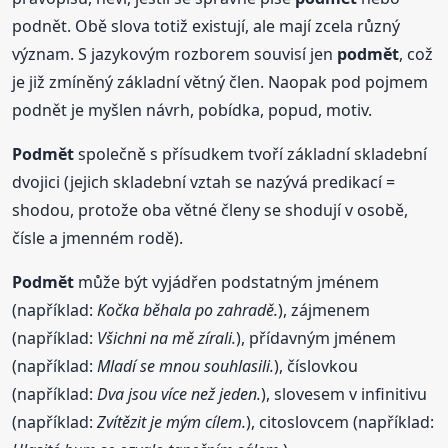
podnět. Obě slova totiž existují, ale mají zcela různý
význam. S jazykovým rozborem souvisí jen
podmět
, což
je již zmíněný základní větný člen. Naopak pod pojmem
podnět je myšlen návrh, pobídka, popud, motiv.
Podmět
společně s přísudkem tvoří základní skladební
dvojici (jejich skladební vztah se nazývá predikací =
shodou, protože oba větné členy se shodují v osobě,
čísle a jmenném rodě).
Podmět
může být vyjádřen podstatným jménem
(například:
Kočka běhala po zahradě.
), zájmenem
(například:
Všichni na mě zírali.
), přídavným jménem
(například:
Mladí se mnou souhlasili.
), číslovkou
(například:
Dva jsou více než jeden.
), slovesem v infinitivu
(například:
Zvítězit je mým cílem.
), citoslovcem (například: