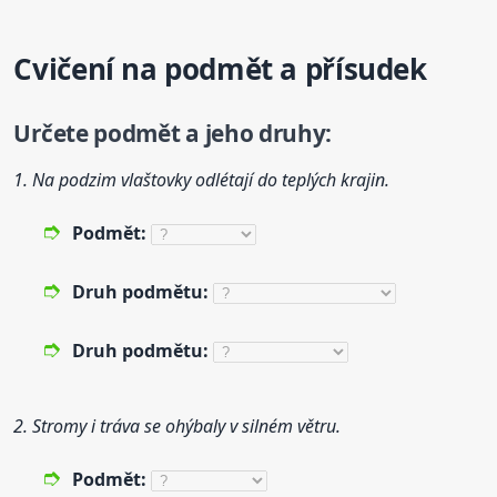
Cvičení na
podmět
a přísudek
Určete
podmět
a jeho druhy:
1. Na podzim vlaštovky odlétají do teplých krajin.
Podmět
:
Druh
podmět
u:
Druh
podmět
u:
2. Stromy i tráva se ohýbaly v silném větru.
Podmět
: