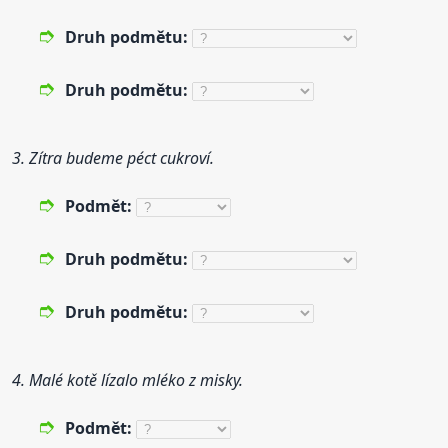
Druh
podmět
u:
Druh
podmět
u:
3. Zítra budeme péct cukroví.
Podmět
:
Druh
podmět
u:
Druh
podmět
u:
4. Malé kotě lízalo mléko z misky.
Podmět
: