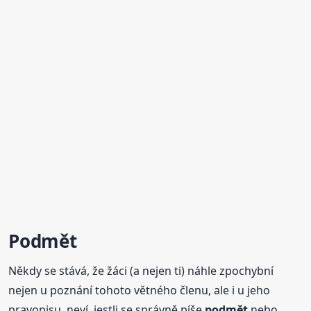
Podmět
Někdy se stává, že žáci (a nejen ti) náhle zpochybní
nejen u poznání tohoto větného členu, ale i u jeho
pravopisu, neví, jestli se správně píše
podmět
nebo