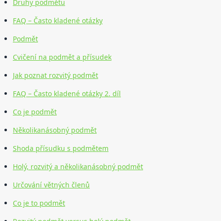
Druhy podmětu
FAQ – Často kladené otázky
Podmět
Cvičení na podmět a přísudek
Jak poznat rozvitý podmět
FAQ – Často kladené otázky 2. díl
Co je podmět
Několikanásobný podmět
Shoda přísudku s podmětem
Holý, rozvitý a několikanásobný podmět
Určování větných členů
Co je to podmět