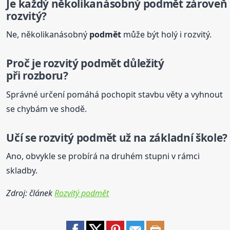
Je každý několikanásobný
podmět
zároveň
rozvitý?
Ne, několikanásobný
podmět
může být holý i rozvitý.
Proč je rozvitý
podmět
důležitý
při rozboru?
Správné určení pomáhá pochopit stavbu věty a vyhnout
se chybám ve shodě.
Učí se rozvitý
podmět
už na základní škole?
Ano, obvykle se probírá na druhém stupni v rámci
skladby.
Zdroj: článek
Rozvitý podmět