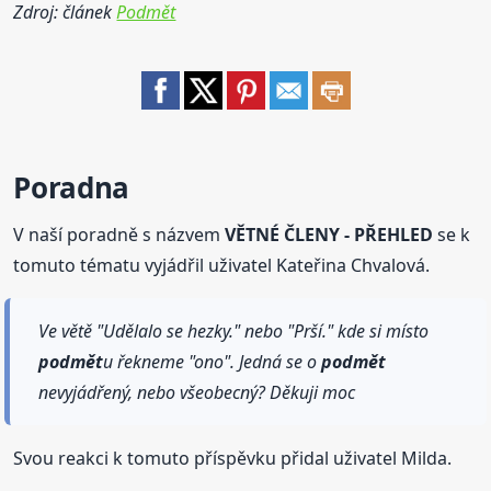
Zdroj: článek
Podmět
Poradna
V naší poradně s názvem
VĚTNÉ ČLENY - PŘEHLED
se k
tomuto tématu vyjádřil uživatel Kateřina Chvalová.
Ve větě "Udělalo se hezky." nebo "Prší." kde si místo
podmět
u řekneme "ono". Jedná se o
podmět
nevyjádřený, nebo všeobecný? Děkuji moc
Svou reakci k tomuto příspěvku přidal uživatel Milda.