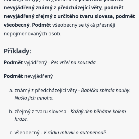
nevyjádřený známý z předcházející věty,
podmět
nevyjádřený zřejmý z určitého tvaru slovesa,
podmět
všeobecný
.
Podmět
všeobecný se týká přesněji
nepojmenovaných osob.
Příklady:
Podmět
vyjádřený -
Pes vrčel na souseda
Podmět
nevyjádřený
známý z předcházející věty -
Babička sbírala houby.
Našla jich mnoho.
zřejmý z tvaru slovesa -
Každý den běháme kolem
hráze.
všeobecný -
V rádiu mluvili o autonehodě.