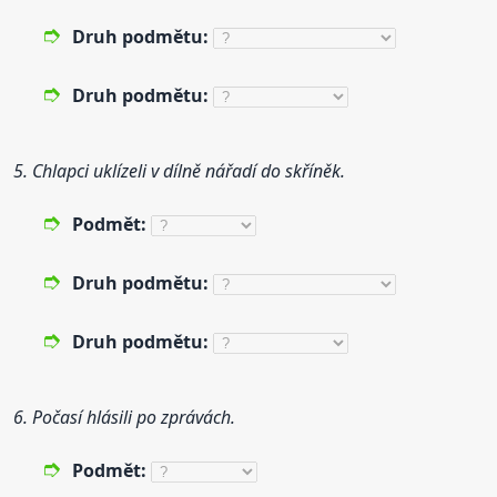
Druh
podmět
u:
Druh
podmět
u:
5. Chlapci uklízeli v dílně nářadí do skříněk.
Podmět
:
Druh
podmět
u:
Druh
podmět
u:
6. Počasí hlásili po zprávách.
Podmět
: