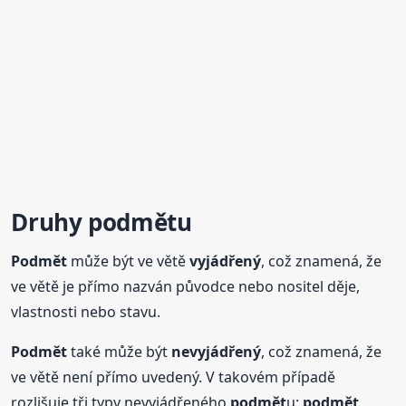
Druhy
podmět
u
Podmět
může být ve větě
vyjádřený
, což znamená, že
ve větě je přímo nazván původce nebo nositel děje,
vlastnosti nebo stavu.
Podmět
také může být
nevyjádřený
, což znamená, že
ve větě není přímo uvedený. V takovém případě
rozlišuje tři typy nevyjádřeného
podmět
u:
podmět