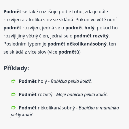
Podmět
se také rozlišuje podle toho, zda je dále
rozvíjen a z kolika slov se skládá. Pokud ve větě není
podmět
rozvíjen, jedná se o
podmět
holý
, pokud ho
rozvíjí jiný větný člen, jedná se o
podmět
rozvitý
.
Posledním typem je
podmět
několikanásobný
, ten
se skládá z více slov (více
podmět
ů)
Příklady:
Podmět
holý -
Babička pekla koláč.
Podmět
rozvitý -
Moje babička pekla koláč.
Podmět
několikanásobný -
Babička a maminka
pekly koláč.