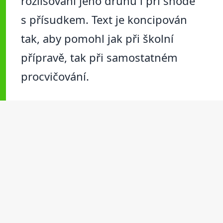
rozlišování jeho druhů i při shodě
s přísudkem. Text je koncipován
tak, aby pomohl jak při školní
přípravě, tak při samostatném
procvičování.