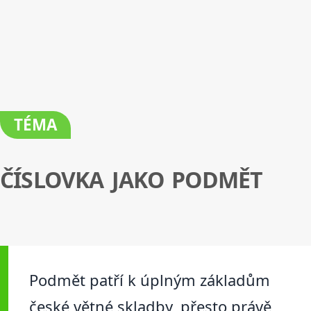
TÉMA
ČÍSLOVKA JAKO PODMĚT
Podmět patří k úplným základům
české větné skladby, přesto právě