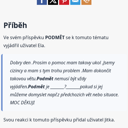
Příběh
Ve svém příspěvku
PODMĚT
se k tomuto tématu
vyjádřil uživatel Ela.
Dobry den .Prosim o pomoc mam takovy ukol .Jsemy
cizincy a mam s tym trohu problem .Mam dokončit
takovou větu.
Podmět
nemusí být vždy
vyjádřen.
Podmět
je ________?________pokud si jej
můžeme domyslet např.z předchozich vět nebo situace.
MOC DĚKUJI
Svou reakci k tomuto příspěvku přidal uživatel Jitka.