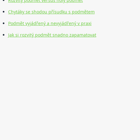
Rozvitý podmět versus holý podmět
Chytáky se shodou přísudku s podmětem
Podmět vyjádřený a nevyjádřený v praxi
Jak si rozvitý podmět snadno zapamatovat