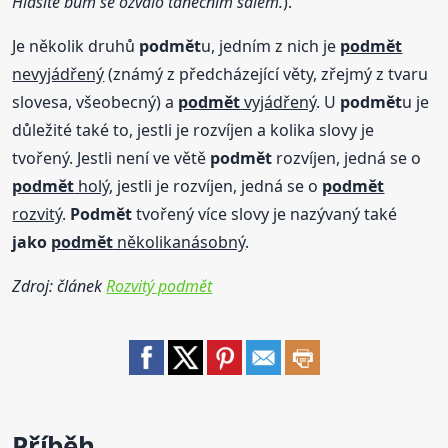
Hlasité bum se ozvalo tanečním sálem.
).
Je několik druhů
podmět
u, jedním z nich je
podmět
nevyjádřený
(známý z předcházející věty, zřejmý z tvaru
slovesa, všeobecný) a
podmět
vyjádřený
. U
podmět
u je
důležité také to, jestli je rozvíjen a kolika slovy je
tvořený. Jestli není ve větě
podmět
rozvíjen, jedná se o
podmět
holý
, jestli je rozvíjen, jedná se o
podmět
rozvitý
.
Podmět
tvořený více slovy je nazývaný také
jako
podmět
několikanásobný
.
Zdroj: článek
Rozvitý podmět
Příběh