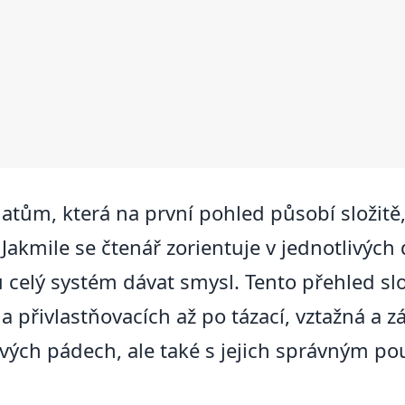
atům, která na první pohled působí složitě,
 Jakmile se čtenář zorientuje v jednotlivýc
u celý systém dávat smysl. Tento přehled sl
 přivlastňovacích až po tázací, vztažná a
vých pádech, ale také s jejich správným p