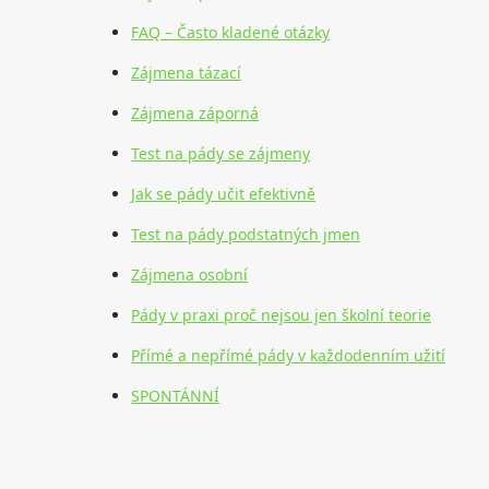
FAQ – Často kladené otázky
Zájmena tázací
Zájmena záporná
Test na pády se zájmeny
Jak se pády učit efektivně
Test na pády podstatných jmen
Zájmena osobní
Pády v praxi proč nejsou jen školní teorie
Přímé a nepřímé pády v každodenním užití
SPONTÁNNÍ