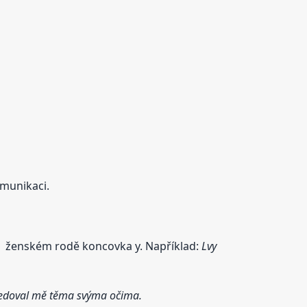
omunikaci.
m i ženském rodě koncovka y. Například:
Lvy
edoval mě těma svýma očima.