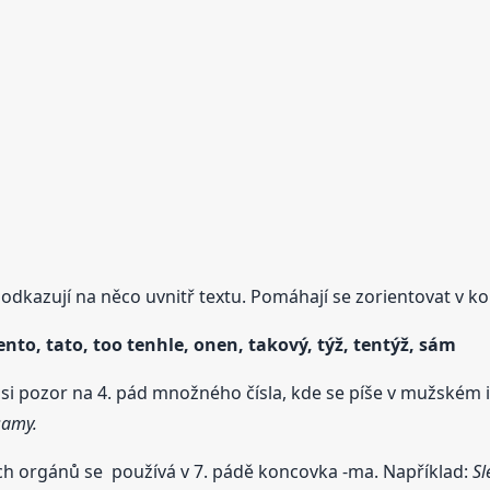
dkazují na něco uvnitř textu. Pomáhají se zorientovat v k
tento, tato, too tenhle, onen, takový, týž, tentýž, sám
át si pozor na 4. pád množného čísla, kde se píše v mužské
 samy.
kých orgánů se používá v 7. pádě koncovka -ma. Například:
Sl