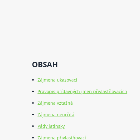
OBSAH
Zájmena ukazovací
Pravopis přídavných jmen přivlastňovacích
Zájmena vztažná
Zájmena neurčitá
Pády latinsky
Zájmena přivlastňovací