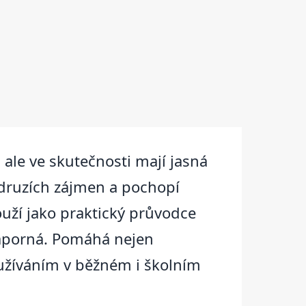
 ale ve skutečnosti mají jasná
h druzích zájmen a pochopí
ouží jako praktický průvodce
 záporná. Pomáhá nejen
oužíváním v běžném i školním