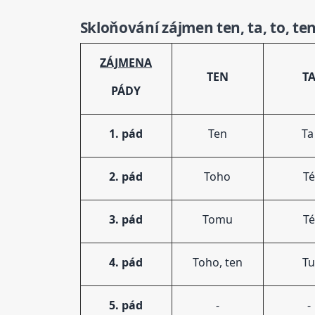
Skloňování zájmen ten, ta, to, ten
ZÁJMENA
TEN
T
PÁDY
1. pád
Ten
T
2. pád
Toho
Té
3. pád
Tomu
Té
4. pád
Toho, ten
T
5. pád
-
-