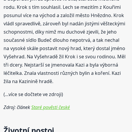
rodu. Krok s tím souhlasil. Lech se mezitím z Kouřimi
posunul více na východ a založil město Hnězdno. Krok
vládl spravedlivě, zároveň byl nadán jistými věšteckými
schopnostmi, díky nimž mu duchové zjevili, že jeho
současné sídlo Budeč dlouho nepotrvá, a tak nechal
na vysoké skále postavit nový hrad, který dostal jméno
Vyšehrad. Na Vyšehradě žil Krok i se svou rodinou. Měl
tři dcery. Nejstarší se jmenovala Kazi a byla výborná
léčitelka. Znala vlastnosti různých bylin a koření. Kazi
žila na Kazinině hradě.
(...více se dočtete ve zdroji)
Zdroj: článek
Staré pověsti české
Životní postoj