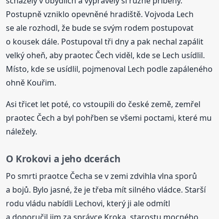
scházely v obydlích a vyprávěly si různé příběhy.
Postupně vzniklo opevněné hradiště. Vojvoda Lech
se ale rozhodl, že bude se svým rodem postupovat
o kousek dále. Postupoval tři dny a pak nechal zapálit
velký oheň, aby praotec Čech viděl, kde se Lech usídlil.
Místo, kde se usídlil, pojmenoval Lech podle zapáleného
ohně Kouřim.
Asi třicet let poté, co vstoupili do české země, zemřel
praotec Čech a byl pohřben se všemi poctami, které mu
náležely.
O Krokovi a jeho dcerách
Po smrti praotce Čecha se v zemi zdvihla vlna sporů
a bojů. Bylo jasné, že je třeba mít silného vládce. Starší
rodu vládu nabídli Lechovi, který ji ale odmítl
a doporučil jim za správce Kroka, starostu mocného