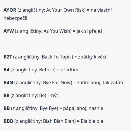
AYOR
(z angličtiny: At Your Own Risk) = na vlastní
nebezpečí!
AYW
(z angličtiny: As You Wish) = jak si přeješ
B2T
(z angličtiny: Back To Topic) = zpátky k věci
B4
(z angličtiny: Before) = předtím
B4N
(z angličtiny: Bye For Now) = zatím ahoj, tak zatím...
B8
(z angličtiny: Be) = být
BB
(z angličtiny: Bye Bye) = pápá, ahoj, nashle
BBB
(z angličtiny: Blah Blah Blah) = Bla bla bla