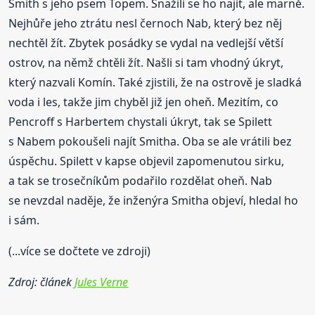
Smith s jeho psem Topem. Snažili se ho najít, ale marně.
Nejhůře jeho ztrátu nesl černoch Nab, který bez něj
nechtěl žít. Zbytek posádky se vydal na vedlejší větší
ostrov, na němž chtěli žít. Našli si tam vhodný úkryt,
který nazvali Komín. Také zjistili, že na ostrově je sladká
voda i les, takže jim chyběl již jen oheň. Mezitím, co
Pencroff s Harbertem chystali úkryt, tak se Spilett
s Nabem pokoušeli najít Smitha. Oba se ale vrátili bez
úspěchu. Spilett v kapse objevil zapomenutou sirku,
a tak se trosečníkům podařilo rozdělat oheň. Nab
se nevzdal naděje, že inženýra Smitha objeví, hledal ho
i sám.
(...více se dočtete ve zdroji)
Zdroj: článek
Jules Verne