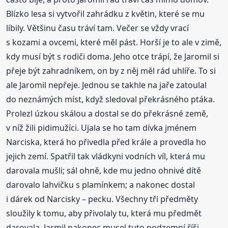
Blízko lesa si vytvořil zahrádku z květin, které se mu
líbily. Většinu času tráví tam. Večer se vždy vrací
s kozami a ovcemi, které měl pást. Horší je to ale v zimě,
kdy musí být s rodiči doma. Jeho otce trápí, že Jaromil si
přeje být zahradníkem, on by z něj měl rád uhlíře. To si
ale Jaromil nepřeje. Jednou se takhle na jaře zatoulal
do neznámých míst, když sledoval překrásného ptáka.
Prolezl úzkou skálou a dostal se do překrásné země,
v níž žili pidimužíci. Ujala se ho tam dívka jménem
Narciska, která ho přivedla před krále a provedla ho
jejich zemí. Spatřil tak vládkyni vodních víl, která mu
darovala mušli; sál ohně, kde mu jedno ohnivé dítě
darovalo lahvičku s plamínkem; a nakonec dostal
i dárek od Narcisky – pecku. Všechny tři předměty
sloužily k tomu, aby přivolaly tu, která mu předmět
darovala. Jarmil nakonec musel tuto podzemní říši