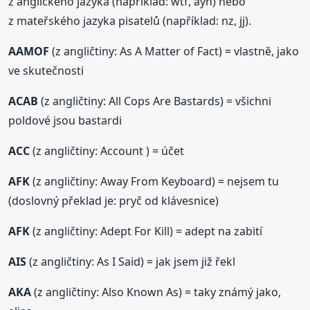
z anglického jazyka (například: wtf, ayh) nebo
z mateřského jazyka pisatelů (například: nz, jj).
AAMOF
(z angličtiny: As A Matter of Fact) = vlastně, jako
ve skutečnosti
ACAB
(z angličtiny: All Cops Are Bastards) = všichni
poldové jsou bastardi
ACC
(z angličtiny: Account ) = účet
AFK
(z angličtiny: Away From Keyboard) = nejsem tu
(doslovný překlad je: pryč od klávesnice)
AFK
(z angličtiny: Adept For Kill) = adept na zabití
AIS
(z angličtiny: As I Said) = jak jsem již řekl
AKA
(z angličtiny: Also Known As) = taky známý jako,