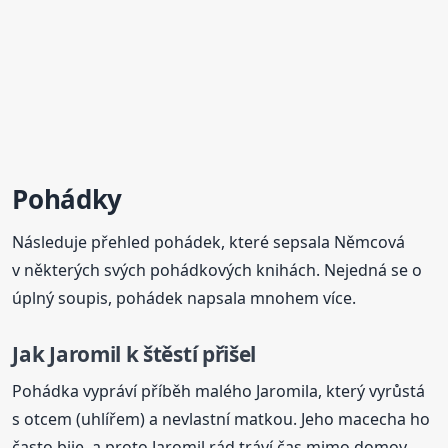
Pohádky
Následuje přehled pohádek, které sepsala Němcová
v některých svých pohádkových knihách. Nejedná se o
úplný soupis, pohádek napsala mnohem více.
Jak Jaromil k štěstí přišel
Pohádka vypráví příběh malého Jaromila, který vyrůstá
s otcem (uhlířem) a nevlastní matkou. Jeho macecha ho
často bije, a proto Jaromil rád tráví čas mimo domov.