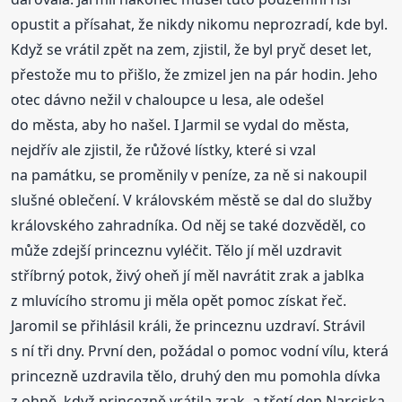
opustit a přísahat, že nikdy nikomu neprozradí, kde byl.
Když se vrátil zpět na zem, zjistil, že byl pryč deset let,
přestože mu to přišlo, že zmizel jen na pár hodin. Jeho
otec dávno nežil v chaloupce u lesa, ale odešel
do města, aby ho našel. I Jarmil se vydal do města,
nejdřív ale zjistil, že růžové lístky, které si vzal
na památku, se proměnily v peníze, za ně si nakoupil
slušné oblečení. V královském městě se dal do služby
královského zahradníka. Od něj se také dozvěděl, co
může zdejší princeznu vyléčit. Tělo jí měl uzdravit
stříbrný potok, živý oheň jí měl navrátit zrak a jablka
z mluvícího stromu ji měla opět pomoc získat řeč.
Jaromil se přihlásil králi, že princeznu uzdraví. Strávil
s ní tři dny. První den, požádal o pomoc vodní vílu, která
princezně uzdravila tělo, druhý den mu pomohla dívka
z ohně, když princezně vrátila zrak, a třetí den Narciska