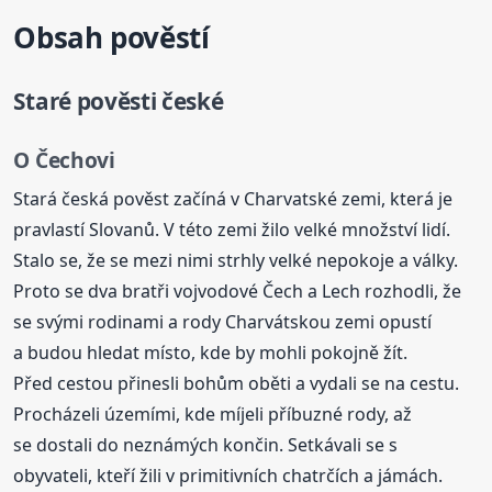
Obsah pověstí
Staré pověsti české
O Čechovi
Stará česká pověst začíná v Charvatské zemi, která je
pravlastí Slovanů. V této zemi žilo velké množství lidí.
Stalo se, že se mezi nimi strhly velké nepokoje a války.
Proto se dva bratři vojvodové Čech a Lech rozhodli, že
se svými rodinami a rody Charvátskou zemi opustí
a budou hledat místo, kde by mohli pokojně žít.
Před cestou přinesli bohům oběti a vydali se na cestu.
Procházeli územími, kde míjeli příbuzné rody, až
se dostali do neznámých končin. Setkávali se s
obyvateli, kteří žili v primitivních chatrčích a jámách.