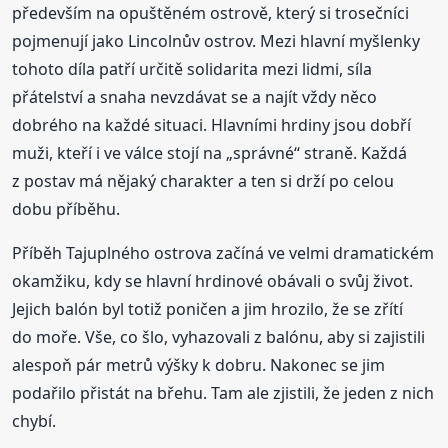
především na opuštěném ostrově, který si trosečníci
pojmenují jako Lincolnův ostrov. Mezi hlavní myšlenky
tohoto díla patří určitě solidarita mezi lidmi, síla
přátelství a snaha nevzdávat se a najít vždy něco
dobrého na každé situaci. Hlavními hrdiny jsou dobří
muži, kteří i ve válce stojí na „správné“ straně. Každá
z postav má nějaký charakter a ten si drží po celou
dobu příběhu.
Příběh Tajuplného ostrova začíná ve velmi dramatickém
okamžiku, kdy se hlavní hrdinové obávali o svůj život.
Jejich balón byl totiž poničen a jim hrozilo, že se zřítí
do moře. Vše, co šlo, vyhazovali z balónu, aby si zajistili
alespoň pár metrů výšky k dobru. Nakonec se jim
podařilo přistát na břehu. Tam ale zjistili, že jeden z nich
chybí.