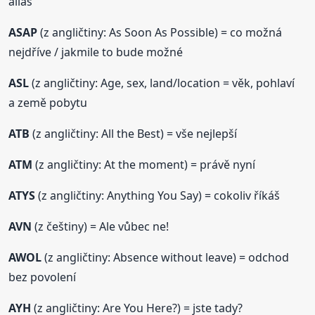
alias
ASAP
(z angličtiny: As Soon As Possible) = co možná
nejdříve / jakmile to bude možné
ASL
(z angličtiny: Age, sex, land/location = věk, pohlaví
a země pobytu
ATB
(z angličtiny: All the Best) = vše nejlepší
ATM
(z angličtiny: At the moment) = právě nyní
ATYS
(z angličtiny: Anything You Say) = cokoliv říkáš
AVN
(z češtiny) = Ale vůbec ne!
AWOL
(z angličtiny: Absence without leave) = odchod
bez povolení
AYH
(z angličtiny: Are You Here?) = jste tady?