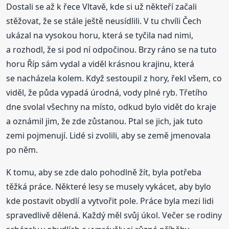
Dostali se až k řece Vltavě, kde si už někteří začali
stěžovat, že se stále ještě neusídlili. V tu chvíli Čech
ukázal na vysokou horu, která se tyčila nad nimi,
a rozhodl, že si pod ní odpočinou. Brzy ráno se na tuto
horu Říp sám vydal a viděl krásnou krajinu, která
se nacházela kolem. Když sestoupil z hory, řekl všem, co
viděl, že půda vypadá úrodná, vody plné ryb. Třetího
dne svolal všechny na místo, odkud bylo vidět do kraje
a oznámil jim, že zde zůstanou. Ptal se jich, jak tuto
zemi pojmenují. Lidé si zvolili, aby se země jmenovala
po něm.
K tomu, aby se zde dalo pohodlně žít, byla potřeba
těžká práce. Některé lesy se musely vykácet, aby bylo
kde postavit obydlí a vytvořit pole. Práce byla mezi lidi
spravedlivě dělená. Každý měl svůj úkol. Večer se rodiny