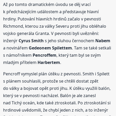
Až po tomto dramatickém úvodu se děj vrací
k předcházejícím událostem a představuje hlavní
hrdiny. Putování hlavních hrdinů začalo v pevnosti
Richmond, kterou za války Severu proti jihu obléhalo
vojsko generála Granta. V pevnosti byli uvězněni:
inženýr
Cyrus Smith
s jeho sluhou černochem
Nabem
a novinářem
Gedeonem Spilettem
. Tam se také setkali
s námořníkem
Pencroffem
, který tam byl se svým
mladým přítelem
Harbertem
.
Pencroff vymyslel plán útěku z pevnosti. Smith i Spilett
s plánem souhlasili, protože se chtěli dostat zpět
do války a bojovat opět proti jihu. K útěku využili balón,
který se v pevnosti nacházel. Balón je ale zanesl
nad Tichý oceán, kde také ztroskotali. Po ztroskotání si
hrdinové uvědomili, že chybí jeden z nich, a to inženýr