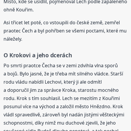
Místo, kde se usídlil, pojmenoval Lech podle zapáleného
ohně Kouřim.
Asi třicet let poté, co vstoupili do české země, zemřel
praotec Čech a byl pohřben se všemi poctami, které mu
náležely.
O Krokovi a jeho dcerách
Po smrti praotce Čecha se v zemi zdvihla vlna sporů
a bojů. Bylo jasné, že je třeba mít silného vládce. Starší
rodu vládu nabídli Lechovi, který ji ale odmítl
a doporučil jim za správce Kroka, starostu mocného
rodu. Krok s tím souhlasil. Lech se mezitím z Kouřimi
posunul více na východ a založil město Hnězdno. Krok
vládl spravedlivě, zároveň byl nadán jistými věšteckými
schopnostmi, díky nimž mu duchové zjevili, že jeho
současné sídlo Budeč dlouho nepotrvá, a tak nechal