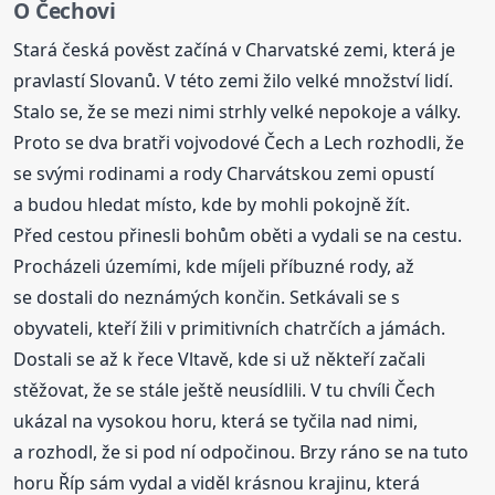
O Čechovi
Stará česká pověst začíná v Charvatské zemi, která je
pravlastí Slovanů. V této zemi žilo velké množství lidí.
Stalo se, že se mezi nimi strhly velké nepokoje a války.
Proto se dva bratři vojvodové Čech a Lech rozhodli, že
se svými rodinami a rody Charvátskou zemi opustí
a budou hledat místo, kde by mohli pokojně žít.
Před cestou přinesli bohům oběti a vydali se na cestu.
Procházeli územími, kde míjeli příbuzné rody, až
se dostali do neznámých končin. Setkávali se s
obyvateli, kteří žili v primitivních chatrčích a jámách.
Dostali se až k řece Vltavě, kde si už někteří začali
stěžovat, že se stále ještě neusídlili. V tu chvíli Čech
ukázal na vysokou horu, která se tyčila nad nimi,
a rozhodl, že si pod ní odpočinou. Brzy ráno se na tuto
horu Říp sám vydal a viděl krásnou krajinu, která