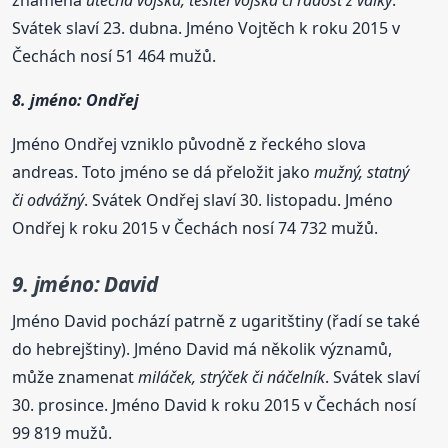
znamená
útěcha vojska, těšitel vojska či radost z války
.
Svátek slaví 23. dubna. Jméno Vojtěch k roku 2015 v
Čechách nosí 51 464 mužů.
8. jméno: Ondřej
Jméno Ondřej vzniklo původně z řeckého slova
andreas. Toto jméno se dá přeložit jako
mužný, statný
či odvážný
. Svátek Ondřej slaví 30. listopadu. Jméno
Ondřej k roku 2015 v Čechách nosí 74 732 mužů.
9. jméno: David
Jméno David pochází patrně z ugaritštiny (řadí se také
do hebrejštiny). Jméno David má několik významů,
může znamenat
miláček, strýček či náčelník
. Svátek slaví
30. prosince. Jméno David k roku 2015 v Čechách nosí
99 819 mužů.