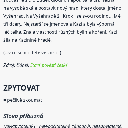
na vysoké skále postavit nový hrad, který dostal jméno
Vyšehrad. Na Vyšehradě žil Krok i se svou rodinou. Měl
tři dcery. Nejstarší se jmenovala Kazi a byla výborná
léčitelka. Znala vlastnosti různých bylin a koření. Kazi
žila na Kazinině hradě.
(...více se dočtete ve zdroji)
Zdroj: článek
Staré pověsti české
ZPYTOVAT
= pečlivě zkoumat
Slova příbuzná
Nevyzpytatelný (= nevypočitatelný, záhadný), nevyzpytatelně,