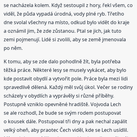
se nacházela kolem. Když sestoupil z hory, řekl všem, co
viděl, že půda vypadá úrodná, vody plné ryb. Třetího
dne svolal všechny na místo, odkud bylo vidět do kraje
a oznámil jim, že zde zůstanou. Ptal se jich, jak tuto
zemi pojmenují. Lidé si zvolili, aby se země jmenovala
po něm.
K tomu, aby se zde dalo pohodlně žít, byla potřeba
těžká práce. Některé lesy se musely vykácet, aby bylo
kde postavit obydlí a vytvořit pole. Práce byla mezi lidi
spravedlivě dělená. Každý měl svůj úkol. Večer se rodiny
scházely v obydlích a vyprávěly si různé příběhy.
Postupně vzniklo opevněné hradiště. Vojvoda Lech
se ale rozhodl, že bude se svým rodem postupovat
o kousek dále. Postupoval tři dny a pak nechal zapálit
velký oheň, aby praotec Čech viděl, kde se Lech usídlil.