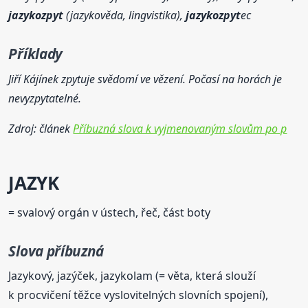
jazykozpyt
(jazykověda, lingvistika),
jazykozpyt
ec
Příklady
Jiří Kájínek zpytuje svědomí ve vězení. Počasí na horách je
nevyzpytatelné.
Zdroj: článek
Příbuzná slova k vyjmenovaným slovům po p
JAZYK
= svalový orgán v ústech, řeč, část boty
Slova příbuzná
Jazykový, jazýček, jazykolam (= věta, která slouží
k procvičení těžce vyslovitelných slovních spojení),