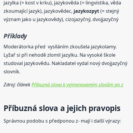
jazylka (= kost v krku), jazykověda (= lingvistika, věda
zkoumající jazyk), jazykovědec,
jazykozpyt
(= stejný
význam jako u jazykovědy), cizojazyčný, dvojjazyčný
Příklady
Moderátorka před vysíláním zkoušela jazykolamy.
Lyžař si při nehodě zlomil jazylku. Na vysoké škole
studoval jazykovědu. Nakladatel vydal nový dvojjazyčný
slovník.
Zdroj: článek
Příbuzná slova k vyjmenovaným slovům po z
Příbuzná slova a jejich pravopis
Správnou podobu s předponou z- mají i další výrazy: