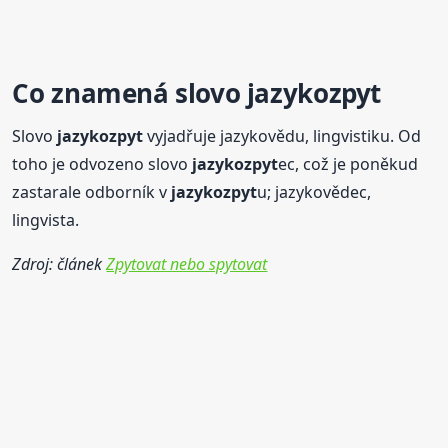
Co znamená
slovo
jazykozpyt
Slovo
jazykozpyt
vyjadřuje jazykovědu, lingvistiku. Od
toho je odvozeno slovo
jazykozpyt
ec, což je poněkud
zastarale odborník v
jazykozpyt
u; jazykovědec,
lingvista.
Zdroj: článek
Zpytovat nebo spytovat