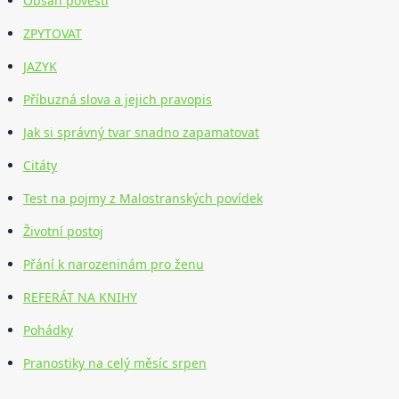
Obsah pověstí
ZPYTOVAT
JAZYK
Příbuzná slova a jejich pravopis
Jak si správný tvar snadno zapamatovat
Citáty
Test na pojmy z Malostranských povídek
Životní postoj
Přání k narozeninám pro ženu
REFERÁT NA KNIHY
Pohádky
Pranostiky na celý měsíc srpen