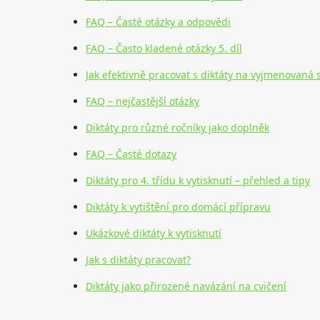
FAQ – Časté otázky a odpovědi
FAQ – Často kladené otázky 5. díl
Jak efektivně pracovat s diktáty na vyjmenovaná 
FAQ – nejčastější otázky
Diktáty pro různé ročníky jako doplněk
FAQ – Časté dotazy
Diktáty pro 4. třídu k vytisknutí – přehled a tipy
Diktáty k vytištění pro domácí přípravu
Ukázkové diktáty k vytisknutí
Jak s diktáty pracovat?
Diktáty jako přirozené navázání na cvičení