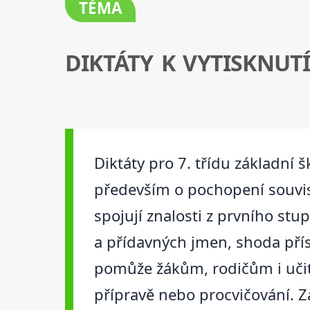
TÉMA
DIKTÁTY K VYTISKNUT
Diktáty pro 7. třídu základní 
především o pochopení souvisl
spojují znalosti z prvního st
a přídavných jmen, shoda pří
pomůže žákům, rodičům i učite
přípravě nebo procvičování. Za