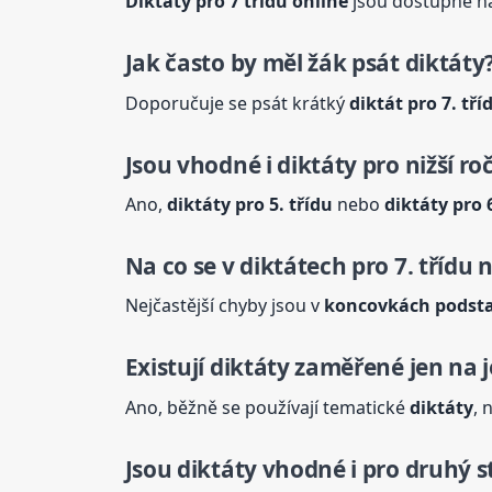
Diktáty
pro 7 třídu online
jsou dostupné na
Jak často by měl žák psát
diktáty
Doporučuje se psát krátký
diktát pro 7. tří
Jsou vhodné i
diktáty
pro nižší ro
Ano,
diktáty
pro 5. třídu
nebo
diktáty
pro 6
Na co se v diktátech pro 7. třídu 
Nejčastější chyby jsou v
koncovkách podst
Existují
diktáty
zaměřené jen na j
Ano, běžně se používají tematické
diktáty
, 
Jsou
diktáty
vhodné i pro druhý 