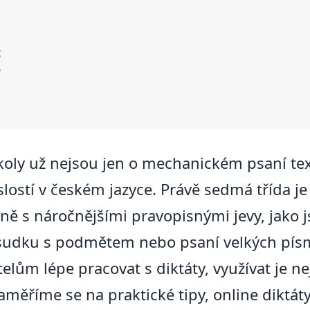
Í
školy už nejsou jen o mechanickém psaní tex
ostí v českém jazyce. Právě sedmá třída je
upně s náročnějšími pravopisnými jevy, jako
sudku s podmětem nebo psaní velkých písm
lům lépe pracovat s diktáty, využívat je ne
měříme se na praktické tipy, online diktáty, 