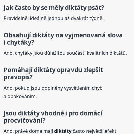
Jak často by se měly
diktáty
psát?
Pravidelně, ideálně jednou až dvakrát týdně.
Obsahují
diktáty
na vyjmenovaná slova
i chytáky?
Ano, chytáky jsou důležitou součástí kvalitních diktátů.
Pomáhají
diktáty
opravdu zlepšit
pravopis?
Ano, pokud jsou doplněny vysvětlením chyb
a opakováním.
Jsou
diktáty
vhodné i pro domácí
procvičování?
Ano, právě doma mají
diktáty
často největší efekt.