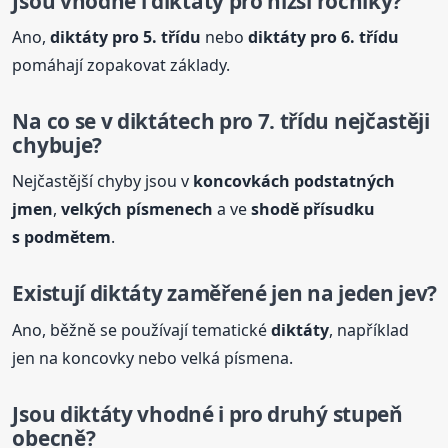
Jsou vhodné i
diktáty
pro nižší ročníky?
Ano,
diktáty
pro 5. třídu
nebo
diktáty
pro 6. třídu
pomáhají zopakovat základy.
Na co se v diktátech pro 7. třídu nejčastěji
chybuje?
Nejčastější chyby jsou v
koncovkách podstatných
jmen
,
velkých písmenech
a ve
shodě přísudku
s podmětem
.
Existují
diktáty
zaměřené jen na jeden jev?
Ano, běžně se používají tematické
diktáty
, například
jen na koncovky nebo velká písmena.
Jsou
diktáty
vhodné i pro druhý stupeň
obecně?