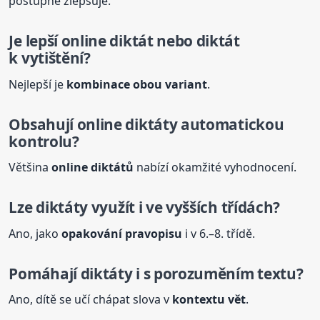
postupně zlepšuje.
Je lepší online diktát nebo diktát
k vytištění?
Nejlepší je
kombinace obou variant
.
Obsahují online
diktáty
automatickou
kontrolu?
Většina
online diktátů
nabízí okamžité vyhodnocení.
Lze
diktáty
využít i ve vyšších třídách?
Ano, jako
opakování pravopisu
i v 6.–8. třídě.
Pomáhají
diktáty
i s porozuměním textu?
Ano, dítě se učí chápat slova v
kontextu vět
.