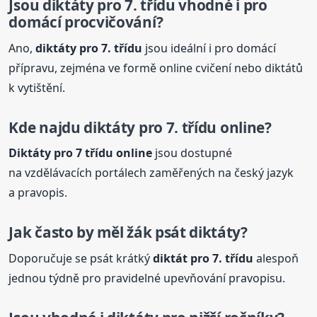
Jsou
diktáty
pro 7. třídu vhodné i pro
domácí procvičování?
Ano,
diktáty
pro 7. třídu
jsou ideální i pro domácí
přípravu, zejména ve formě online cvičení nebo diktátů
k vytištění.
Kde najdu
diktáty
pro 7. třídu online?
Diktáty
pro 7 třídu online
jsou dostupné
na vzdělávacích portálech zaměřených na český jazyk
a pravopis.
Jak často by měl žák psát
diktáty
?
Doporučuje se psát krátký
diktát pro 7. třídu
alespoň
jednou týdně pro pravidelné upevňování pravopisu.