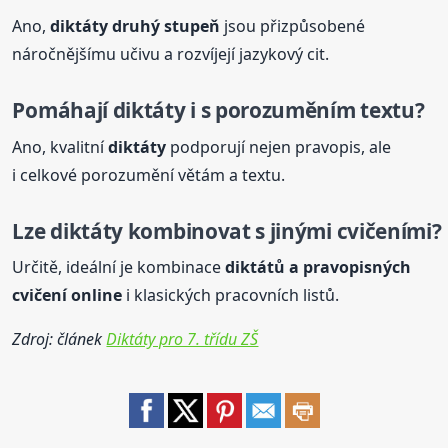
Ano,
diktáty
druhý stupeň
jsou přizpůsobené
náročnějšímu učivu a rozvíjejí jazykový cit.
Pomáhají
diktáty
i s porozuměním textu?
Ano, kvalitní
diktáty
podporují nejen pravopis, ale
i celkové porozumění větám a textu.
Lze
diktáty
kombinovat s jinými cvičeními?
Určitě, ideální je kombinace
diktátů a pravopisných
cvičení online
i klasických pracovních listů.
Zdroj: článek
Diktáty pro 7. třídu ZŠ