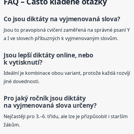
FAQ – Často kladené otázky
Co jsou
diktáty
na vyjmenovaná slova?
Jsou to pravopisná cvičení zaměřená na správné psaní Y
a I ve slovech příbuzných k vyjmenovaným slovům.
Jsou lepší
diktáty
online, nebo
k vytisknutí?
Ideální je kombinace obou variant, protože každá rozvíjí
jiné dovednosti.
Pro jaký ročník jsou
diktáty
na vyjmenovaná slova určeny?
Nejčastěji pro 3.–6. třídu, ale lze je přizpůsobit i starším
žákům.