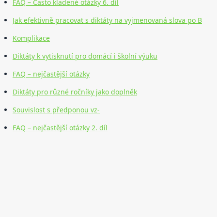
FAQ – Často kladené otázky 6. díl
Jak efektivně pracovat s diktáty na vyjmenovaná slova po B
Komplikace
Diktáty k vytisknutí pro domácí i školní výuku
FAQ – nejčastější otázky
Diktáty pro různé ročníky jako doplněk
Souvislost s předponou vz-
FAQ – nejčastější otázky 2. díl