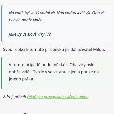
Na vodě byl velký vodní vír. Nad vodou letěl výr. Oba v?
ry bylo dobře vidět.
Jaké i/y ve slově v?ry ???
Svou reakci k tomuto příspěvku přidal uživatel Milda.
V tomto případě bude měkké í. Oba víry bylo
dobře vidět. Tvrdé y se vztahuje jen a pouze na
jméno ptáka.
Zdroj: příběh
Diktáty a pravopisná cvičení online