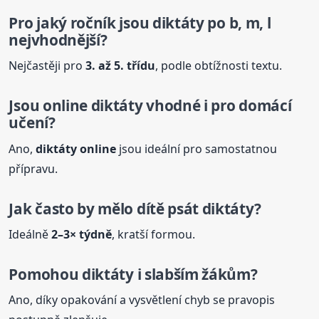
Pro jaký ročník jsou
diktáty
po b, m, l
nejvhodnější?
Nejčastěji pro
3. až 5. třídu
, podle obtížnosti textu.
Jsou online
diktáty
vhodné i pro domácí
učení?
Ano,
diktáty
online
jsou ideální pro samostatnou
přípravu.
Jak často by mělo dítě psát
diktáty
?
Ideálně
2–3× týdně
, kratší formou.
Pomohou
diktáty
i slabším žákům?
Ano, díky opakování a vysvětlení chyb se pravopis