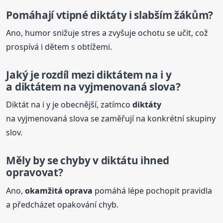
Pomáhají vtipné
diktáty
i slabším žákům?
Ano, humor snižuje stres a zvyšuje ochotu se učit, což
prospívá i dětem s obtížemi.
Jaký je rozdíl mezi diktátem na i y
a diktátem na vyjmenovaná slova?
Diktát na i y je obecnější, zatímco
diktáty
na vyjmenovaná slova se zaměřují na konkrétní skupiny
slov.
Měly by se chyby v diktátu ihned
opravovat?
Ano,
okamžitá oprava
pomáhá lépe pochopit pravidla
a předcházet opakování chyb.