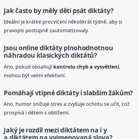
Jak často by měly děti psát
diktáty
?
Ideální je krátké procvičení několikrát týdně, aby si
pravopis postupně zautomatizovaly.
Jsou online
diktáty
plnohodnotnou
náhradou klasických diktátů?
Ano, pokud obsahují
kontrolu chyb a vysvětlení
,
mohou být velmi efektivní.
Pomáhají vtipné
diktáty
i slabším žákům?
Ano, humor snižuje stres a zvyšuje ochotu se učit, což
prospívá i dětem s obtížemi.
Jaký je rozdíl mezi diktátem na i y
a diktátem na vyjmenovaná slova?