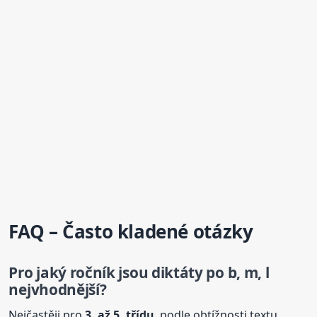
FAQ – Často kladené otázky
Pro jaký ročník jsou
diktáty
po b, m, l
nejvhodnější?
Nejčastěji pro
3. až 5. třídu
, podle obtížnosti textu.