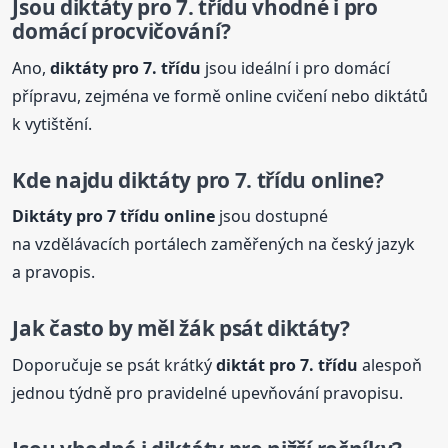
Jsou
diktáty
pro 7. třídu vhodné i pro
domácí procvičování?
Ano,
diktáty
pro 7. třídu
jsou ideální i pro domácí
přípravu, zejména ve formě online cvičení nebo diktátů
k vytištění.
Kde najdu
diktáty
pro 7. třídu online?
Diktáty
pro 7 třídu online
jsou dostupné
na vzdělávacích portálech zaměřených na český jazyk
a pravopis.
Jak často by měl žák psát
diktáty
?
Doporučuje se psát krátký
diktát pro 7. třídu
alespoň
jednou týdně pro pravidelné upevňování pravopisu.