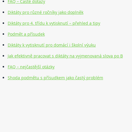
FAQ – Časté dotazy
Diktáty pro různé ročníky jako doplněk
Diktáty pro 4. třídu k vytisknutí – přehled a tipy
Podmět a přísudek
Diktáty k vytisknutí pro domácí i školní výuku
Jak efektivně pracovat s diktáty na vyjmenovaná slova po B
FAQ – nejčastější otázky
Shoda podmětu s přísudkem jako častý problém