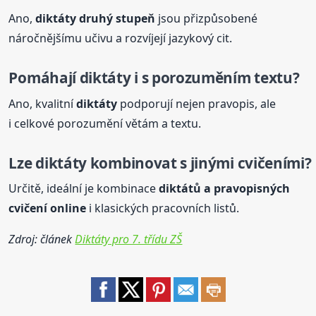
Ano,
diktáty
druhý stupeň
jsou přizpůsobené
náročnějšímu učivu a rozvíjejí jazykový cit.
Pomáhají
diktáty
i s porozuměním textu?
Ano, kvalitní
diktáty
podporují nejen pravopis, ale
i celkové porozumění větám a textu.
Lze
diktáty
kombinovat s jinými cvičeními?
Určitě, ideální je kombinace
diktátů a pravopisných
cvičení online
i klasických pracovních listů.
Zdroj: článek
Diktáty pro 7. třídu ZŠ