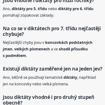
Jsou vhodné i
diktáty
pro nižší ročníky?
Ano,
diktáty
pro 5. třídu
nebo
diktáty
pro 6. třídu
pomáhají zopakovat základy.
Na co se v diktátech pro 7. třídu nejčastěji
chybuje?
Nejčastější chyby jsou v
koncovkách podstatných
jmen
,
velkých písmenech
a ve
shodě přísudku
s podmětem
.
Existují
diktáty
zaměřené jen na jeden jev?
Ano, běžně se používají tematické
diktáty
, například
jen na koncovky nebo velká písmena.
Jsou
diktáty
vhodné i pro druhý stupeň
obecně?