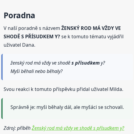
Poradna
V naší poradně s názvem
ŽENSKÝ ROD MÁ VŽDY VE
SHODĚ S PŘÍSUDKEM Y?
se k tomuto tématu vyjádřil
uživatel Dana.
ženský rod má vždy ve shodě
s přísudkem
y?
Myši běhali nebo běhaly?
Svou reakci k tomuto příspěvku přidal uživatel Milda.
Správně je: myši běhaly dál, ale myšáci se schovali.
Zdroj: příběh
Ženský rod má vždy ve shodě s přísudkem y?