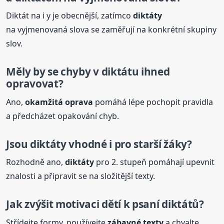
Diktát na i y je obecnější, zatímco
diktáty
na vyjmenovaná slova se zaměřují na konkrétní skupiny
slov.
Měly by se chyby v diktátu ihned
opravovat?
Ano,
okamžitá oprava
pomáhá lépe pochopit pravidla
a předcházet opakování chyb.
Jsou
diktáty
vhodné i pro starší žáky?
Rozhodně ano,
diktáty
pro 2. stupeň pomáhají upevnit
znalosti a připravit se na složitější texty.
Jak zvýšit motivaci dětí k psaní diktátů?
Střídejte formy, používejte
zábavné texty
a chvalte