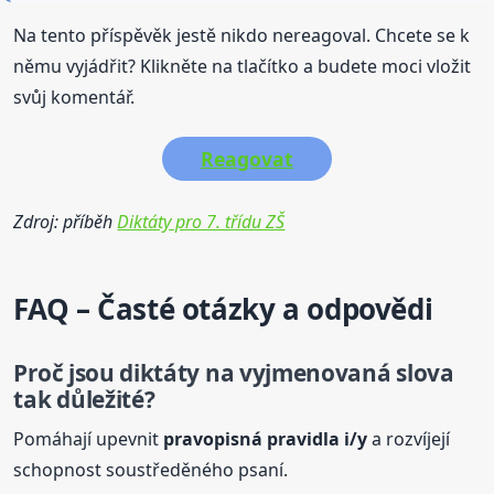
Na tento příspěvěk jestě nikdo nereagoval. Chcete se k
němu vyjádřit? Klikněte na tlačítko a budete moci vložit
svůj komentář.
Reagovat
Zdroj: příběh
Diktáty pro 7. třídu ZŠ
FAQ – Časté otázky a odpovědi
Proč jsou
diktáty
na vyjmenovaná slova
tak důležité?
Pomáhají upevnit
pravopisná pravidla i/y
a rozvíjejí
schopnost soustředěného psaní.