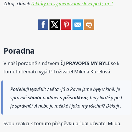
Zdroj: článek
Diktáty na vyjmenovaná slova po b, m, l
Poradna
V naší poradně s názvem
ČJ PRAVOPIS MY BYLI
se k
tomuto tématu vyjádřil uživatel Milena Kurelová.
Potřebuji vysvětlit / věta -Já a Pavel jsme byly v kině. Je
správně
shoda
podmět
s přísudkem
, tedy tvrdé y po l
je správně? A nebo je měkké i jako my všichni? Děkuji .
Svou reakci k tomuto příspěvku přidal uživatel Milda.