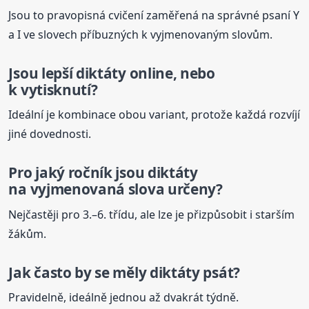
Jsou to pravopisná cvičení zaměřená na správné psaní Y
a I ve slovech příbuzných k vyjmenovaným slovům.
Jsou lepší
diktáty
online, nebo
k vytisknutí?
Ideální je kombinace obou variant, protože každá rozvíjí
jiné dovednosti.
Pro jaký ročník jsou
diktáty
na vyjmenovaná slova určeny?
Nejčastěji pro 3.–6. třídu, ale lze je přizpůsobit i starším
žákům.
Jak často by se měly
diktáty
psát?
Pravidelně, ideálně jednou až dvakrát týdně.