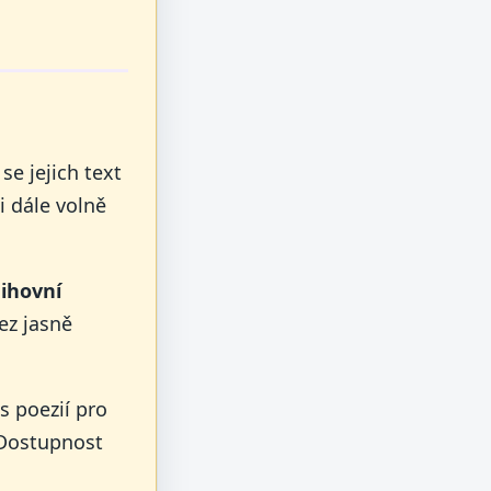
se jejich text
i dále volně
nihovní
ez jasně
s poezií pro
 Dostupnost