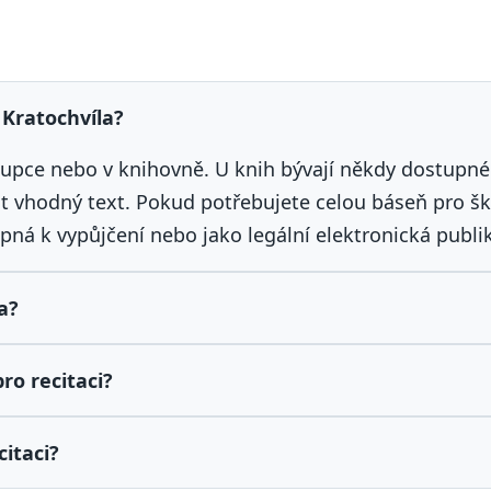
 Kratochvíla?
hkupce nebo v knihovně. U knih bývají někdy dostupné
rat vhodný text. Pokud potřebujete celou báseň pro šk
tupná k vypůjčení nebo jako legální elektronická publi
a?
ro recitaci?
itaci?