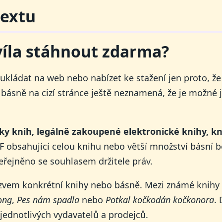
textu
víla stáhnout zdarma?
ukládat na web nebo nabízet ke stažení jen proto, že 
básně na cizí stránce ještě neznamená, že je možné j
zky knih, legálně zakoupené elektronické knihy, k
F obsahující celou knihu nebo větší množství básní b
eřejněno se souhlasem držitele práv.
ázvem konkrétní knihy nebo básně. Mezi známé knihy 
ong
,
Pes nám spadla
nebo
Potkal kočkodán kočkonora
.
 jednotlivých vydavatelů a prodejců.