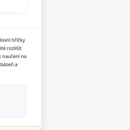
lovní hříčky
té rozlišit
k naučení na
 báseň a