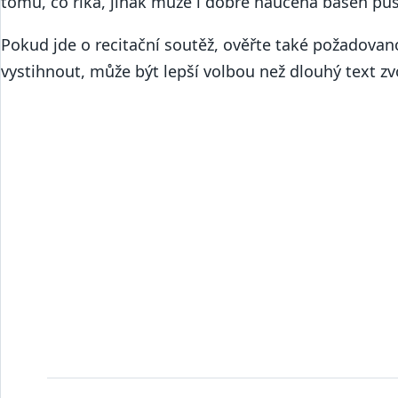
tomu, co říká, jinak může i dobře naučená báseň pů
Pokud jde o recitační soutěž, ověřte také požadovan
vystihnout, může být lepší volbou než dlouhý text zv