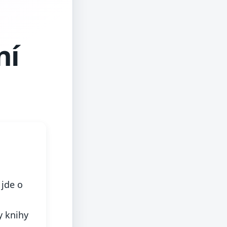
ní
 jde o
y knihy