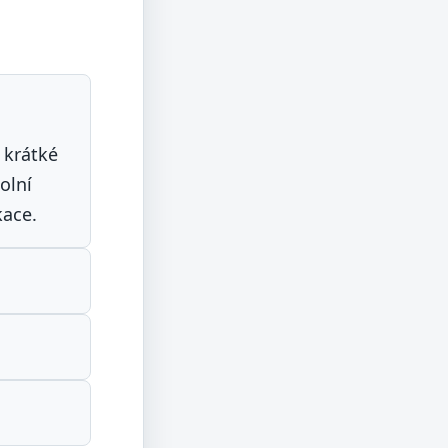
 krátké
olní
kace.