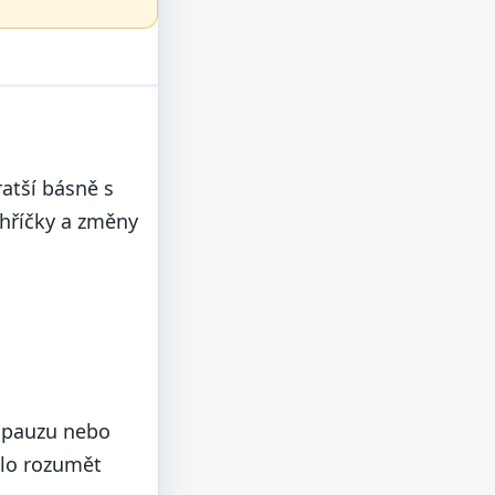
ratší básně s
 hříčky a změny
u pauzu nebo
ělo rozumět