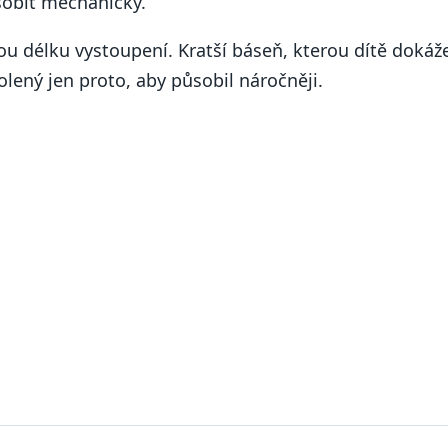
sobit mechanicky.
ou délku vystoupení. Kratší báseň, kterou dítě dokáž
olený jen proto, aby působil náročněji.