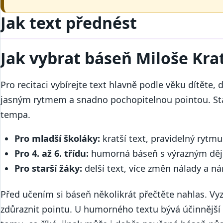
Jak text přednést
Jak vybrat báseň Miloše Krat
Pro recitaci vybírejte text hlavně podle věku dítěte,
jasným rytmem a snadno pochopitelnou pointou. Starš
tempa.
Pro mladší školáky:
kratší text, pravidelný rytm
Pro 4. až 6. třídu:
humorná báseň s výrazným děje
Pro starší žáky:
delší text, více změn nálady a ná
Před učením si báseň několikrát přečtěte nahlas. Vy
zdůraznit pointu. U humorného textu bývá účinnější