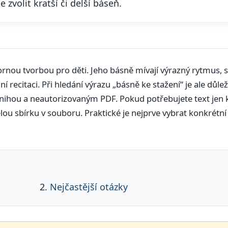
e zvolit kratší či delší báseň.
nou tvorbou pro děti. Jeho básně mívají výrazný rytmus, s
 recitaci. Při hledání výrazu „básně ke stažení“ je ale důleži
ihou a neautorizovaným PDF. Pokud potřebujete text jen 
lou sbírku v souboru. Praktické je nejprve vybrat konkrétní
Nejčastější otázky