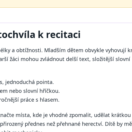
ochvíla k recitaci
 délky a obtížnosti. Mladším dětem obvykle vyhovují k
í žáci mohou zvládnout delší text, složitější slovní
us, jednoduchá pointa.
m nebo slovní hříčkou.
ročnější práce s hlasem.
značte místa, kde je vhodné zpomalit, udělat krátko
 přirozený přednes než přehnané herectví. Dítě by m