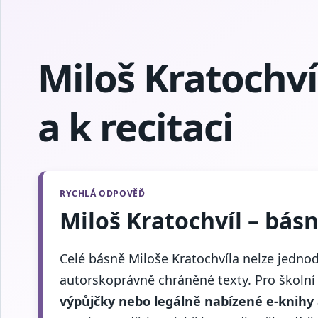
Miloš Kratochví
a k recitaci
Miloš Kratochvíl – bás
Celé básně Miloše Kratochvíla nelze jednod
autorskoprávně chráněné texty. Pro školní r
výpůjčky nebo legálně nabízené e-knihy 