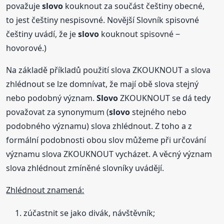
považuje
slovo
kouknout za součást češtiny obecné,
to jest češtiny nespisovné. Novější Slovník spisovné
češtiny uvádí, že je
slovo
kouknout spisovné ‒
hovorové.)
Na základě příkladů použití slova ZKOUKNOUT a slova
zhlédnout se lze domnívat, že mají obě slova stejný
nebo podobný význam.
Slovo
ZKOUKNOUT se dá tedy
považovat za synonymum (
slovo
stejného nebo
podobného významu) slova zhlédnout. Z toho a z
formální podobnosti obou slov můžeme při určování
významu slova ZKOUKNOUT vycházet. A věcný význam
slova zhlédnout zmíněné slovníky uvádějí.
Zhlédnout znamená:
zúčastnit se jako divák, návštěvník;