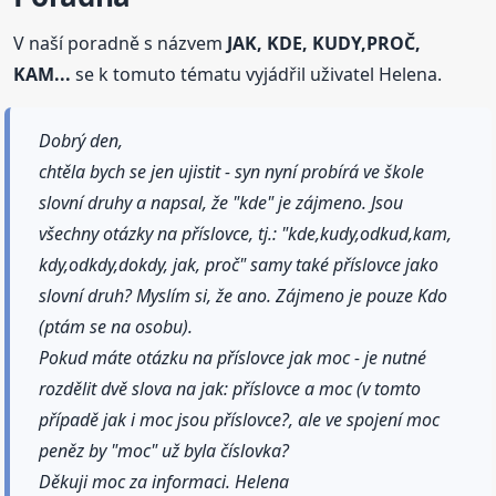
V naší poradně s názvem
JAK, KDE, KUDY,PROČ,
KAM...
se k tomuto tématu vyjádřil uživatel Helena.
Dobrý den,
chtěla bych se jen ujistit - syn nyní probírá ve škole
slovní druhy a napsal, že "kde" je zájmeno. Jsou
všechny otázky na příslovce, tj.: "kde,kudy,odkud,kam,
kdy,odkdy,dokdy, jak, proč" samy také příslovce jako
slovní druh? Myslím si, že ano. Zájmeno je pouze Kdo
(ptám se na osobu).
Pokud máte otázku na příslovce jak moc - je nutné
rozdělit dvě slova na jak: příslovce a moc (v tomto
případě jak i moc jsou příslovce?, ale ve spojení moc
peněz by "moc" už byla číslovka?
Děkuji moc za informaci. Helena