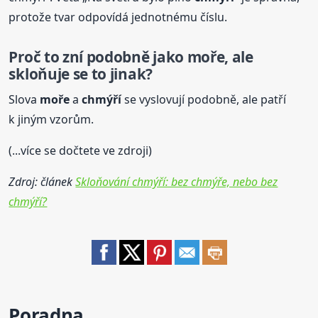
protože tvar odpovídá jednotnému číslu.
Proč to zní podobně jako moře, ale
skloňuje se to jinak?
Slova
moře
a
chmýří
se vyslovují podobně, ale patří
k jiným vzorům.
(...více se dočtete ve zdroji)
Zdroj: článek
Skloňování chmýří: bez chmýře, nebo bez
chmýří?
Poradna