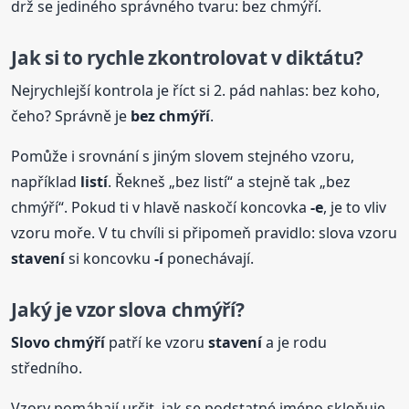
drž se jediného správného tvaru: bez chmýří.
Jak si to rychle zkontrolovat v diktátu?
Nejrychlejší kontrola je říct si 2. pád nahlas: bez koho,
čeho? Správně je
bez chmýří
.
Pomůže i srovnání s jiným slovem stejného vzoru,
například
listí
. Řekneš „bez listí“ a stejně tak „bez
chmýří“. Pokud ti v hlavě naskočí koncovka
-e
, je to vliv
vzoru moře. V tu chvíli si připomeň pravidlo: slova vzoru
stavení
si koncovku
-í
ponechávají.
Jaký je vzor slova chmýří?
Slovo
chmýří
patří ke vzoru
stavení
a je rodu
středního.
Vzory pomáhají určit, jak se podstatné jméno skloňuje.