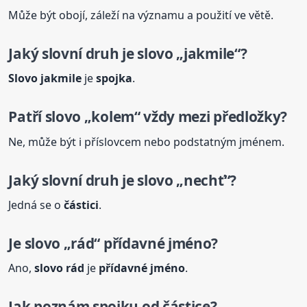
Může být obojí, záleží na významu a použití ve větě.
Jaký slovní druh je
slovo
„jakmile“?
Slovo
jakmile
je
spojka
.
Patří
slovo
„kolem“ vždy mezi předložky?
Ne, může být i příslovcem nebo podstatným jménem.
Jaký slovní druh je
slovo
„nechť“?
Jedná se o
částici
.
Je
slovo
„rád“ přídavné jméno?
Ano,
slovo
rád
je
přídavné jméno
.
Jak poznám spojku od částice?