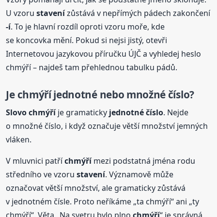
U vzoru
stavení
zůstává v nepřímých pádech zakončení
-í
. To je hlavní rozdíl oproti vzoru moře, kde
se koncovka mění. Pokud si nejsi jistý, otevři
Internetovou jazykovou příručku ÚJČ a vyhledej heslo
chmýří – najdeš tam přehlednou tabulku pádů.
Je chmýří jednotné nebo množné číslo?
Slovo
chmýří
je gramaticky
jednotné číslo
. Nejde
o množné číslo, i když označuje větší množství jemných
vláken.
V mluvnici patří
chmýří
mezi podstatná jména rodu
středního ve vzoru
stavení
. Významově může
označovat větší množství, ale gramaticky zůstává
v jednotném čísle. Proto neříkáme „ta chmýří“ ani „ty
chmýří“. Věta „Na svetru bylo plno
chmýří
“ je správná,