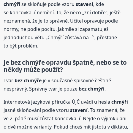
chmýří
se skloňuje podle vzoru
stavení
, kde
se koncovka
-í
nemění. To, že něco „zní dobře“, ještě
neznamená, že je to správně. Učitel opravuje podle
normy, ne podle pocitu. Jakmile si zapamatuješ
jednoduchou větu „Chmýří zůstává na -í“, přestane
to být problém.
Je bez chmýře opravdu špatně, nebo se to
někdy může použít?
Tvar
bez chmýře
je v současné spisovné češtině
nesprávný. Správný tvar je pouze
bez chmýří
.
Internetová jazyková příručka ÚJČ uvádí u hesla
chmýří
jasné skloňování podle vzoru
stavení
. To znamená, že
ve 2. pádě musí zůstat koncovka
-í
. Nejde o výjimku ani
o dvě možné varianty. Pokud chceš mít jistotu v diktátu,