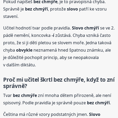
Pokud napíšeš
bez chmýře
, je to pravopisná chyba.
Správně je
bez chmýří
, protože
slovo
patří ke vzoru
stavení.
Učitel hodnotí tvar podle pravidla.
Slovo
chmýří
se ve 2.
pádě nemění, koncovka
-í
zůstává. Chyba vzniká často
proto, že si ji děti pletou se slovem moře. Jedna taková
chyba
obvykle
neznamená hned špatnou známku, ale
je důležité pochopit princip, aby se neopakovala
v dalším diktátu.
Proč mi učitel škrtl bez chmýře, když to zní
správně?
Tvar
bez chmýře
zní mnoha dětem přirozeně, ale není
spisovný. Podle pravidla je správně pouze
bez chmýří
.
Čeština má různé vzory podstatných jmen.
Slovo