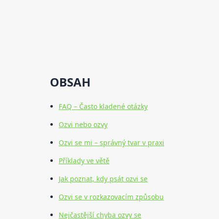
OBSAH
FAQ – Často kladené otázky
Ozvi nebo ozvy
Ozvi se mi – správný tvar v praxi
Příklady ve větě
Jak poznat, kdy psát ozvi se
Ozvi se v rozkazovacím způsobu
Nejčastější chyba ozvy se