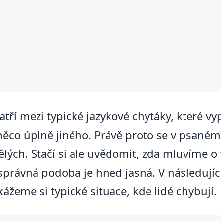
atří mezi typické jazykové chytáky, které vy
něco úplně jiného. Právě proto se v psaném 
pělých. Stačí si ale uvědomit, zda mluvíme o
 správná podoba je hned jasná. V následujíc
kážeme si typické situace, kde lidé chybují.