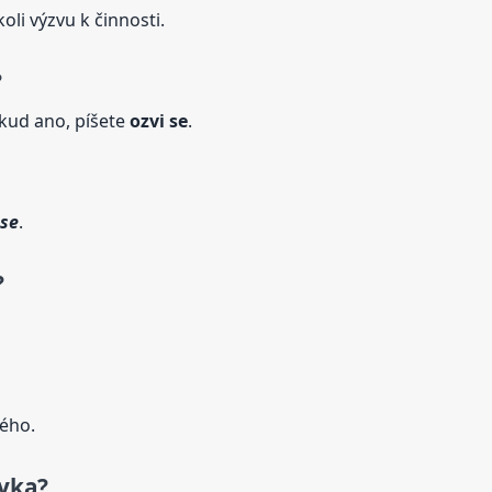
oli výzvu k činnosti.
?
okud ano, píšete
ozvi
se
.
se
.
?
ého.
zyka?