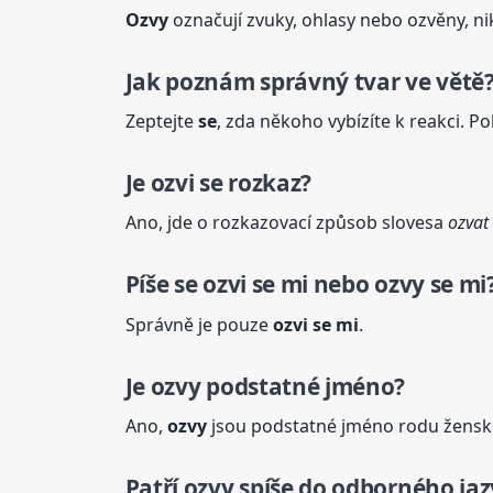
Ozvy
označují zvuky, ohlasy nebo ozvěny, nik
Jak poznám správný tvar ve větě
Zeptejte
se
, zda někoho vybízíte k reakci. P
Je
ozvi
se
rozkaz?
Ano, jde o rozkazovací způsob slovesa
ozvat
Píše
se
ozvi
se
mi nebo ozvy
se
mi
Správně je pouze
ozvi
se
mi
.
Je ozvy podstatné jméno?
Ano,
ozvy
jsou podstatné jméno rodu žensk
Patří ozvy spíše do odborného ja