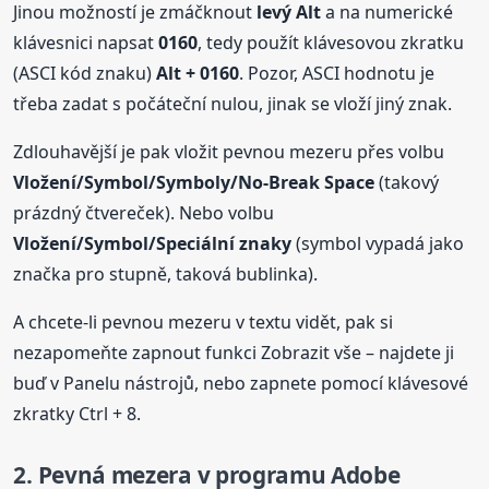
Jinou možností je zmáčknout
levý Alt
a na numerické
klávesnici napsat
0160
, tedy použít klávesovou zkratku
(ASCI kód znaku)
Alt + 0160
. Pozor, ASCI hodnotu je
třeba zadat s počáteční nulou, jinak se vloží jiný znak.
Zdlouhavější je pak vložit pevnou mezeru přes volbu
Vložení/Symbol/Symboly/No-Break Space
(takový
prázdný čtvereček). Nebo volbu
Vložení/Symbol/Speciální znaky
(symbol vypadá jako
značka pro stupně, taková bublinka).
A chcete-li pevnou mezeru v textu vidět, pak si
nezapomeňte zapnout funkci Zobrazit vše – najdete ji
buď v Panelu nástrojů, nebo zapnete pomocí klávesové
zkratky Ctrl + 8.
2.
Pevná
mezera
v programu Adobe