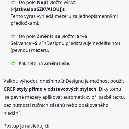
Do pole
Najít
vložte výraz:
(<[szkvaiouSZKVAIOU])s
Tento výraz vyhledá mezeru za jednopísmennými
předložkami.
Do pole
Změnit na
vložte:
$1~S
Sekvence
~S
v InDesignu představuje nedělitelnou
(pevnou) mezeru.
Klikněte na
Změnit vše
.
Velkou výhodou dnešního InDesignu je možnost použít
GREP styly přímo v odstavcových stylech
. Díky tomu
lze pevné mezery aplikovat automaticky při sazbě textu,
bez nutnosti ručních zásahů nebo opakovaného
hledání.
Postup je následující: