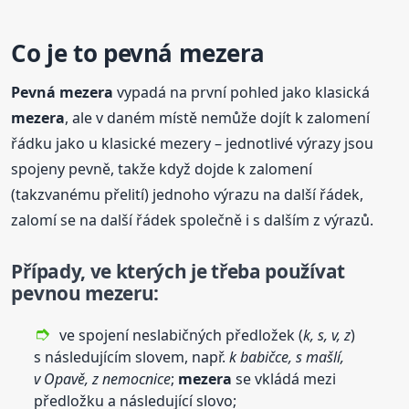
Co je to
pevná
mezera
Pevná
mezera
vypadá na první pohled jako klasická
mezera
, ale v daném místě nemůže dojít k zalomení
řádku jako u klasické mezery – jednotlivé výrazy jsou
spojeny pevně, takže když dojde k zalomení
(takzvanému přelití) jednoho výrazu na další řádek,
zalomí se na další řádek společně i s dalším z výrazů.
Případy, ve kterých je třeba používat
pevnou mezeru:
ve spojení neslabičných předložek (
k, s, v, z
)
s následujícím slovem, např.
k babičce, s mašlí,
v Opavě, z nemocnice
;
mezera
se vkládá mezi
předložku a následující slovo;