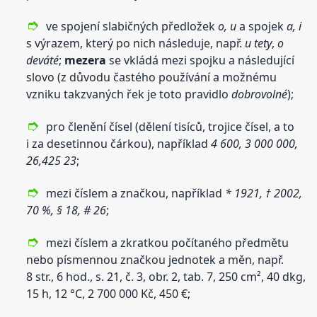
ve spojení slabičných předložek
o, u
a spojek
a, i
s výrazem, který po nich následuje, např.
u tety
,
o
deváté
;
mezera
se vkládá mezi spojku a následující
slovo (z důvodu častého používání a možnému
vzniku takzvaných řek je toto pravidlo
dobrovolné
);
pro členění čísel (dělení tisíců, trojice čísel, a to
i za desetinnou čárkou), například
4 600, 3 000 000,
26,425 23
;
mezi číslem a značkou, například
* 1921, † 2002,
70 %, § 18, # 26
;
mezi číslem a zkratkou počítaného předmětu
nebo písmennou značkou jednotek a měn, např.
8 str., 6 hod., s. 21, č. 3, obr. 2, tab. 7, 250 cm², 40 dkg,
15 h, 12 °C, 2 700 000 Kč, 450 €;