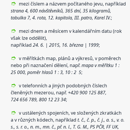
mezi číslem a názvem počítaného jevu, například
strana 4, 600 návštěvníků, 365 dní, 35 kilogramů,
tabulka 7, 4. rota, 12. kapitola, III. patro, Karel IV.
;
mezi dnem a měsícem v kalendářním datu (rok
však lze oddělit),
například
24. 6. | 2015, 16. března | 1999
;
v měřítkách map, plánů a výkresů, v poměrech
nebo při naznačení dělení, např.
mapa v měřítku 1 :
25 000, poměr hlasů 1 : 3, 10 : 2 5
;
v telefonních a jiných podobných číslech
členěných mezerou, např.
+420 900 125 887,
724 656 789, 800 12 23 34
;
v ustálených spojeních, ve složených zkratkách
a v různých kódech, například
t. č., č. p., č. j., a. s., v. o.
s., s. r. o., n. m., mn. č., př. n. l., T. G. M., PS PČR, FF UK,