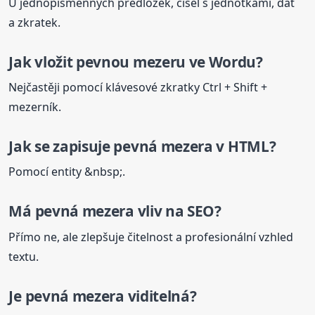
U jednopísmenných předložek, čísel s jednotkami, dat
a zkratek.
Jak vložit pevnou mezeru ve Wordu?
Nejčastěji pomocí klávesové zkratky Ctrl + Shift +
mezerník.
Jak se zapisuje
pevná
mezera
v HTML?
Pomocí entity &nbsp;.
Má
pevná
mezera
vliv na SEO?
Přímo ne, ale zlepšuje čitelnost a profesionální vzhled
textu.
Je
pevná
mezera
viditelná?