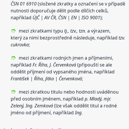
ČSN 01 6910
(složené zkratky a označení se v případě
nutnosti doporučuje dělit podle dílčích celků,
například
ÚJČ | AV ČR, ČSN | EN | ISO 9001
);
mezi zkratkami typu
tj., tzv., tzn.
a výrazem,
který za nimi bezprostředně následuje, například
tzv.
cukrovka
;
mezi zkratkami rodných jmen a příjmeními,
například
Fr. Říha, J. Červenková
(připouští se ale
oddělit příjmení od vypsaného jména, například
František | Říha, Jitka | Červenková
;
mezi zkratkou titulu nebo hodnosti uváděnou
před osobním jménem, například
p. Mladý, mjr.
Zelený, Ing. Zemková
(lze však oddělit titul a rodné
jméno od příjmení, například
Ing.