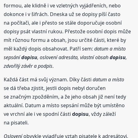
formou, ale klidně i ve vzletných vyjádřeních, nebo
dokonce i v šifrách. Dneska už se dopisy píší často
na počítači, ale i přesto se stále doporučuje osobní
dopisy psát vlastní rukou. Přestože osobní dopis může
mít různou formu a obsah, jsou určité části, které by
měl každý dopis obsahovat. Patří sem:
datum a místo
sepsání
dopisu
, oslovení adresáta, vlastní obsah
dopisu
,
zdvořilý závěr a podpis
.
Každá část má svůj význam. Díky části
datum a místo
se dá třeba zjistit, jestli dopis nebyl doručen
se značným zpožděním, a že jeho obsah již není tedy
aktuální. Datum a místo sepsání může být umístěno
ve vrchní ale i ve spodní části
dopisu
, vždy záleží
na pisateli.
Oslovení
obvykle vyjadřuje vztah pisatele k adresátovi,