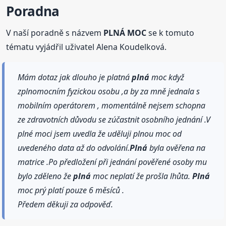
Poradna
V naší poradně s názvem
PLNÁ MOC
se k tomuto
tématu vyjádřil uživatel Alena Koudelková.
Mám dotaz jak dlouho je platná
plná
moc když
zplnomocním fyzickou osobu ,a by za mně jednala s
mobilním operátorem , momentálně nejsem schopna
ze zdravotních důvodu se zúčastnit osobního jednání .V
plné moci jsem uvedla že uděluji plnou moc od
uvedeného data až do odvolání.
Plná
byla ověřena na
matrice .Po předložení při jednání pověřené osoby mu
bylo zděleno že
plná
moc neplatí že prošla lhůta.
Plná
moc prý platí pouze 6 měsíců .
Předem děkuji za odpověď.