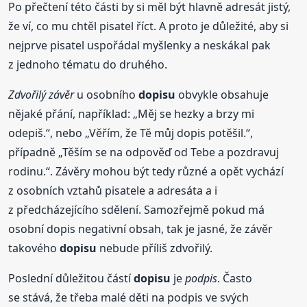
Po přečtení této části by si měl být hlavně adresát jistý,
že ví, co mu chtěl pisatel říct. A proto je důležité, aby si
nejprve pisatel uspořádal myšlenky a neskákal pak
z jednoho tématu do druhého.
Zdvořilý závěr
u osobního
dopisu
obvykle obsahuje
nějaké přání, například: „Měj se hezky a brzy mi
odepiš.“, nebo „Věřím, že Tě můj dopis potěšil.“,
případně „Těším se na odpověď od Tebe a pozdravuj
rodinu.“. Závěry mohou být tedy různé a opět vychází
z osobních vztahů pisatele a adresáta a i
z předcházejícího sdělení. Samozřejmě pokud má
osobní dopis negativní obsah, tak je jasné, že závěr
takového
dopisu
nebude příliš zdvořilý.
Poslední důležitou částí
dopisu
je
podpis
. Často
se stává, že třeba malé děti na podpis ve svých