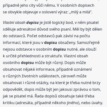
případně jeho city vůči němu. V osobních dopisech
se obvykle objevuje v oslovení výraz: „milý a milá“.
Vlastní obsah
dopisu
je jistě logický bod, v něm pisatel
sděluje adresátovi důvod svého psaní. Měl by být dělen
do odstavců. Počet odstavců pak závisí na počtu
informací, které jsou v
dopisu
obsaženy. Samozřejmě
nejsou odstavce v osobním
dopisu
nutné, ale slouží
k určité přehlednosti a struktuře. Vlastní obsah
osobního
dopisu
může být různý. Dopis může
obsahovat nějaké informace, případně oznámení
o různých životních událostech, zároveň může
obsahovat i různé otázky, na které je třeba nutné brzy
odpovědět, dopis může být jen jakousi zprávou o tom,
jak se pisatel má. Řada dopisů obsahuje také třeba
kritiku (adresáta, případně někoho jiného), nebo úvahy.