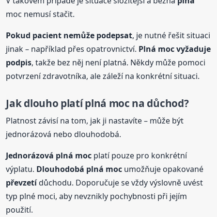
V takovém případě je situace složitější a běžná
plná
moc nemusí stačit.
Pokud pacient nemůže podepsat
, je nutné řešit situaci
jinak – například přes opatrovnictví.
Plná
moc vyžaduje
podpis
, takže bez něj není platná. Někdy může pomoci
potvrzení zdravotníka, ale záleží na konkrétní situaci.
Jak dlouho platí
plná
moc na
důchod?
Platnost závisí na tom, jak ji nastavíte – může být
jednorázová nebo dlouhodobá.
Jednorázová
plná
moc
platí pouze pro konkrétní
výplatu.
Dlouhodobá
plná
moc
umožňuje opakované
převzetí
důchodu. Doporučuje se vždy výslovně uvést
typ plné moci, aby nevznikly pochybnosti při jejím
použití.