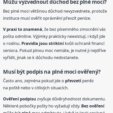
Můžu vyzvednout důchod bez plné moci?
Bez plné moci většinou důchod nevyzvednete, protože
instituce musí ověřit oprávnění převzít peníze.
V praxi to znamená
, že bez písemného zmocnění vás
pošta odmítne. Výjimky prakticky neexistují, i když jde
o rodinu.
Pravidla jsou striktní
kvůli ochraně financí
seniora. Pokud plnou moc nemáte, je nutné ji nejdříve
vyřídit, jinak se k důchodu nedostanete.
Musí být podpis na plné moci ověřený?
Často ano, zejména pokud jde o
převzetí
peněz
na poště nebo v citlivých situacích.
Ověření podpisu
zvyšuje důvěryhodnost dokumentu.
Některé pobočky pošty ho vyžadují vždy.
Bez ověření