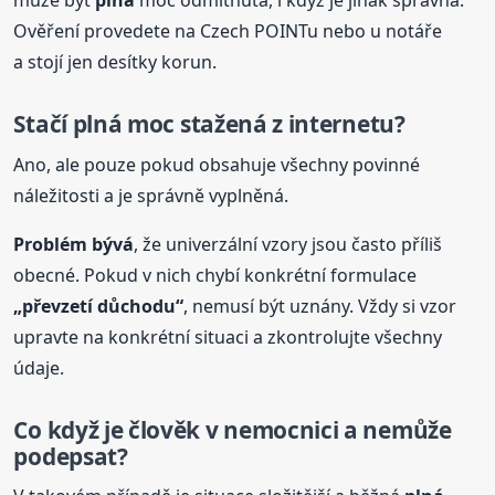
může být
plná
moc odmítnuta, i když je jinak správná.
Ověření provedete na Czech POINTu nebo u notáře
a stojí jen desítky korun.
Stačí
plná
moc stažená z internetu?
Ano, ale pouze pokud obsahuje všechny povinné
náležitosti a je správně vyplněná.
Problém bývá
, že univerzální vzory jsou často příliš
obecné. Pokud v nich chybí konkrétní formulace
„
převzetí
důchodu“
, nemusí být uznány. Vždy si vzor
upravte na konkrétní situaci a zkontrolujte všechny
údaje.
Co když je člověk v nemocnici a nemůže
podepsat?