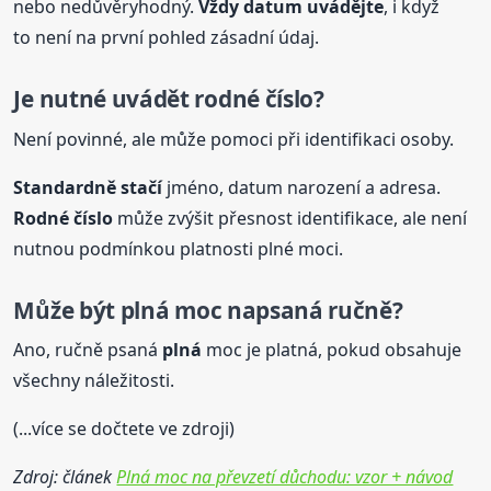
nebo nedůvěryhodný.
Vždy datum uvádějte
, i když
to není na první pohled zásadní údaj.
Je nutné uvádět rodné číslo?
Není povinné, ale může pomoci při identifikaci osoby.
Standardně stačí
jméno, datum narození a adresa.
Rodné číslo
může zvýšit přesnost identifikace, ale není
nutnou podmínkou platnosti plné moci.
Může být
plná
moc na
psaná ručně?
Ano, ručně psaná
plná
moc je platná, pokud obsahuje
všechny náležitosti.
(...více se dočtete ve zdroji)
Zdroj: článek
Plná moc na převzetí důchodu: vzor + návod