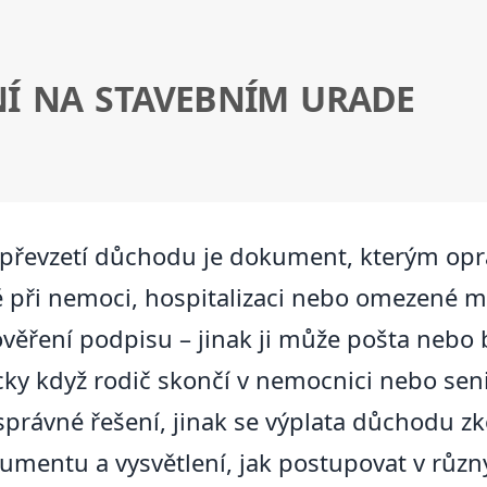
Í NA STAVEBNÍM URADE
převzetí důchodu je dokument, kterým opr
 při nemoci, hospitalizaci nebo omezené mob
věření podpisu – jinak ji může pošta nebo 
picky když rodič skončí v nemocnici nebo sen
a správné řešení, jinak se výplata důchodu z
umentu a vysvětlení, jak postupovat v různý