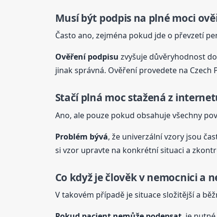
Musí být podpis na plné moci ově
Často ano, zejména pokud jde o převzetí peně
Ověření podpisu
zvyšuje důvěryhodnost do
jinak správná. Ověření provedete na Czech P
Stačí
plná
moc stažená z internet
Ano, ale pouze pokud obsahuje všechny povin
Problém bývá
, že univerzální vzory jsou ča
si vzor upravte na konkrétní situaci a zkont
Co když je člověk v nemocnici a
V takovém případě je situace složitější a bě
Pokud pacient nemůže podepsat
, je nutné