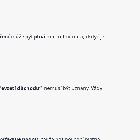
ření
může být
plná
moc odmítnuta, i když je
řevzetí důchodu“
, nemusí být uznány. Vždy
yžaduje podpis
, takže bez něj není platná.