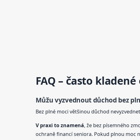
FAQ – často kladené
Můžu vyzvednout důchod bez pln
Bez plné moci většinou důchod nevyzvednete,
V praxi to znamená
, že bez písemného zmoc
ochraně financí seniora. Pokud plnou moc nem