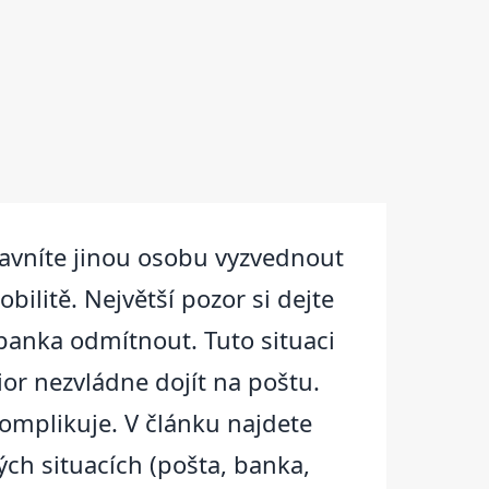
avníte jinou osobu vyzvednout
ilitě. Největší pozor si dejte
banka odmítnout. Tuto situaci
ior nezvládne dojít na poštu.
komplikuje. V článku najdete
ch situacích (pošta, banka,