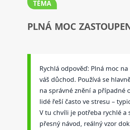
TÉMA
PLNÁ MOC ZASTOUPEN
Rychlá odpověď: Plná moc na 
váš důchod. Používá se hlavně
na správné znění a případné o
lidé řeší často ve stresu – ty
V tu chvíli je potřeba rychlé 
přesný návod, reálný vzor dok