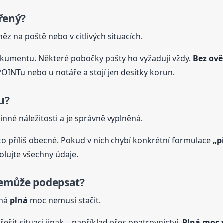
řený?
z na poště nebo v citlivých situacích.
kumentu. Některé pobočky pošty ho vyžadují vždy.
Bez ově
OINTu nebo u notáře a stojí jen desítky korun.
u?
né náležitosti a je správně vyplněná.
sto příliš obecné. Pokud v nich chybí konkrétní formulace
„p
rolujte všechny údaje.
 nemůže podepsat?
žná
plná
moc nemusí stačit.
 řešit situaci jinak – například přes opatrovnictví.
Plná
moc v