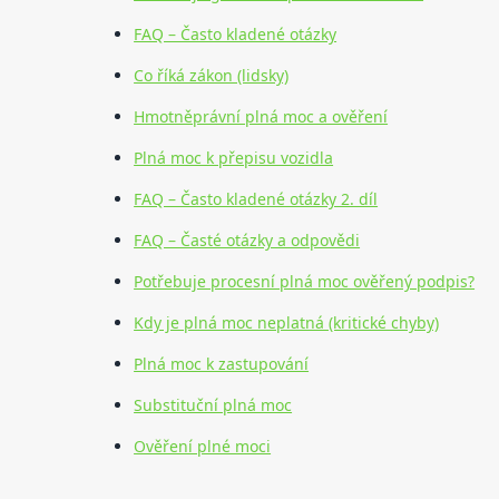
FAQ – Často kladené otázky
Co říká zákon (lidsky)
Hmotněprávní plná moc a ověření
Plná moc k přepisu vozidla
FAQ – Často kladené otázky 2. díl
FAQ – Časté otázky a odpovědi
Potřebuje procesní plná moc ověřený podpis?
Kdy je plná moc neplatná (kritické chyby)
Plná moc k zastupování
Substituční plná moc
Ověření plné moci