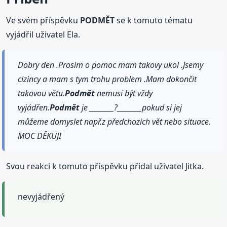
Ve svém příspěvku
PODMĚT
se k tomuto tématu
vyjádřil uživatel Ela.
Dobry den .Prosim o pomoc mam takovy ukol .Jsemy
cizincy a mam s tym trohu problem .Mam dokončit
takovou větu.
Podmět
nemusí být vždy
vyjádřen.
Podmět
je ________?________pokud si jej
můžeme domyslet např.z předchozich vět nebo situace.
MOC DĚKUJI
Svou reakci k tomuto příspěvku přidal uživatel Jitka.
nevyjádřený