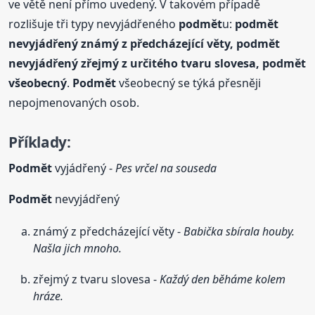
ve větě není přímo uvedený. V takovém případě
rozlišuje tři typy nevyjádřeného
podmět
u:
podmět
nevyjádřený známý z předcházející věty,
podmět
nevyjádřený zřejmý z určitého tvaru slovesa,
podmět
všeobecný
.
Podmět
všeobecný se týká přesněji
nepojmenovaných osob.
Příklady:
Podmět
vyjádřený -
Pes vrčel na souseda
Podmět
nevyjádřený
známý z předcházející věty -
Babička sbírala houby.
Našla jich mnoho.
zřejmý z tvaru slovesa -
Každý den běháme kolem
hráze.