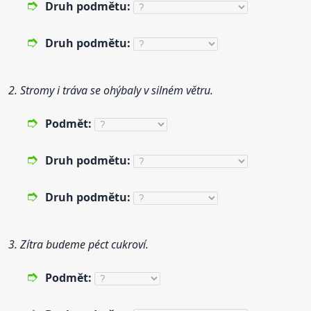
Druh
podmět
u:
Druh
podmět
u:
2. Stromy i tráva se ohýbaly v silném větru.
Podmět
:
Druh
podmět
u:
Druh
podmět
u:
3. Zítra budeme péct cukroví.
Podmět
: