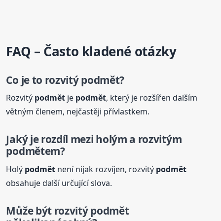
FAQ – Často kladené otázky
Co je to rozvitý
podmět
?
Rozvitý
podmět
je
podmět
, který je rozšířen dalším
větným členem, nejčastěji přívlastkem.
Jaký je rozdíl mezi holým a rozvitým
podmět
em?
Holý
podmět
není nijak rozvíjen, rozvitý
podmět
obsahuje další určující slova.
Může být rozvitý
podmět