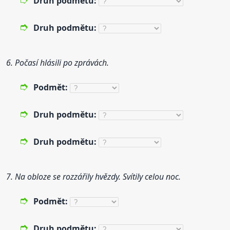
Druh
podmět
u:
Druh
podmět
u:
6. Počasí hlásili po zprávách.
Podmět
:
Druh
podmět
u:
Druh
podmět
u:
7. Na obloze se rozzářily hvězdy. Svítily celou noc.
Podmět
:
Druh
podmět
u: