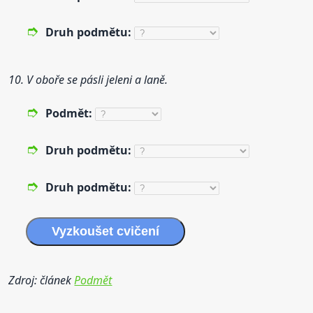
Druh
podmět
u:
10. V oboře se pásli jeleni a laně.
Podmět
:
Druh
podmět
u:
Druh
podmět
u:
Vyzkoušet
cvičení
Zdroj: článek
Podmět