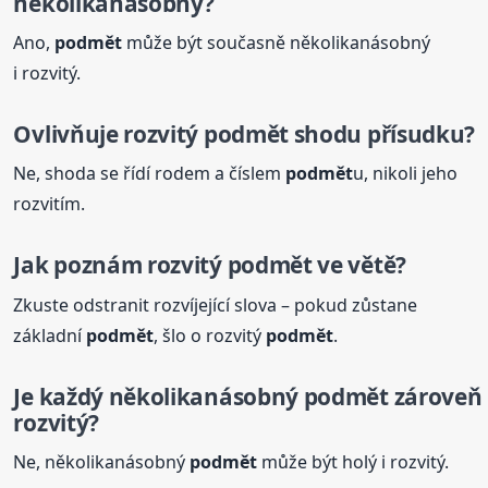
několikanásobný?
Ano,
podmět
může být současně několikanásobný
i rozvitý.
Ovlivňuje rozvitý
podmět
shodu přísudku?
Ne, shoda se řídí rodem a číslem
podmět
u, nikoli jeho
rozvitím.
Jak poznám rozvitý
podmět
ve větě?
Zkuste odstranit rozvíjející slova – pokud zůstane
základní
podmět
, šlo o rozvitý
podmět
.
Je každý několikanásobný
podmět
zároveň
rozvitý?
Ne, několikanásobný
podmět
může být holý i rozvitý.