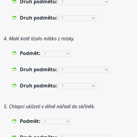
Druh
podmět
u:
Druh
podmět
u:
4. Malé kotě lízalo mléko z misky.
Podmět
:
Druh
podmět
u:
Druh
podmět
u:
5. Chlapci uklízeli v dílně nářadí do skříněk.
Podmět
: