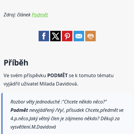
Zdroj: článek
Podmět
Příběh
Ve svém příspěvku
PODMĚT
se k tomuto tématu
vyjádřil uživatel Milada Davidová.
Rozbor věty jednoduché :"Chcete někdo něco?"
Podmět
nevyjádřený /Vy/, přísudek Chcete,předmět ve
4.p.něco.Jaký větný člen je zájmeno někdo? Děkuji za
vysvětlení.M.Davidová