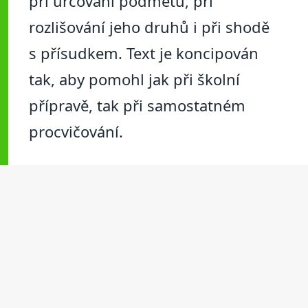
při určování podmětu, při
rozlišování jeho druhů i při shodě
s přísudkem. Text je koncipován
tak, aby pomohl jak při školní
přípravě, tak při samostatném
procvičování.