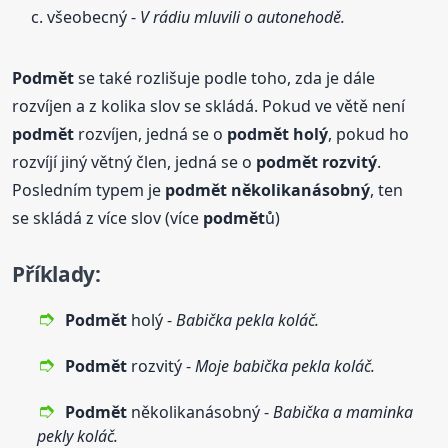
všeobecný -
V rádiu mluvili o autonehodě.
Podmět
se také rozlišuje podle toho, zda je dále
rozvíjen a z kolika slov se skládá. Pokud ve větě není
podmět
rozvíjen, jedná se o
podmět
holý
, pokud ho
rozvíjí jiný větný člen, jedná se o
podmět
rozvitý
.
Posledním typem je
podmět
několikanásobný
, ten
se skládá z více slov (více
podmět
ů)
Příklady:
Podmět
holý -
Babička pekla koláč.
Podmět
rozvitý -
Moje babička pekla koláč.
Podmět
několikanásobný -
Babička a maminka
pekly koláč.