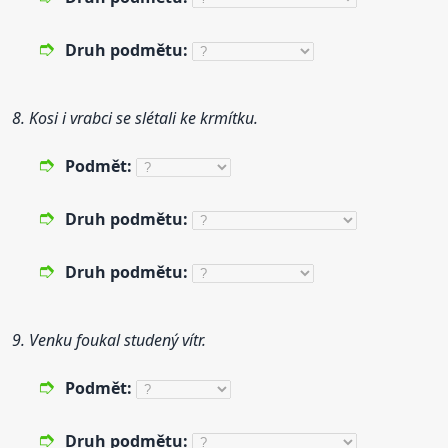
Druh
podmět
u:
8. Kosi i vrabci se slétali ke krmítku.
Podmět
:
Druh
podmět
u:
Druh
podmět
u:
9. Venku foukal studený vítr.
Podmět
:
Druh
podmět
u: