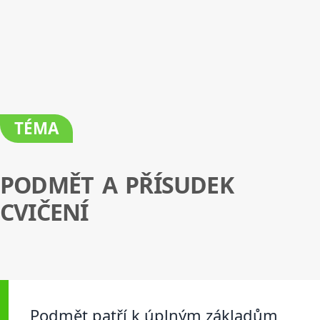
TÉMA
PODMĚT A PŘÍSUDEK
CVIČENÍ
Podmět patří k úplným základům