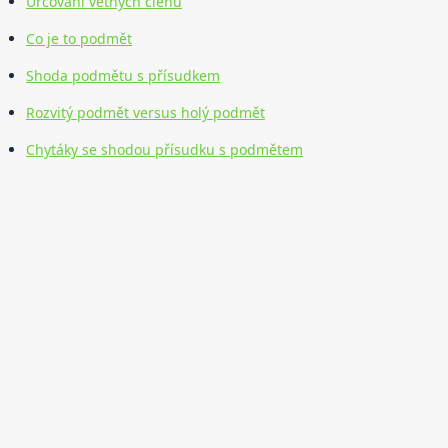
Určování větných členů
Co je to podmět
Shoda podmětu s přísudkem
Rozvitý podmět versus holý podmět
Chytáky se shodou přísudku s podmětem