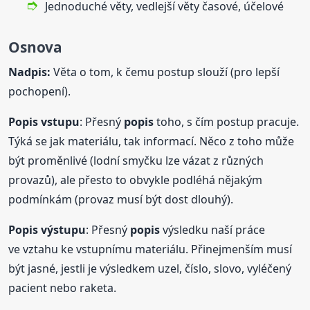
Jednoduché věty, vedlejší věty časové, účelové
Osnova
Nadpis:
Věta o tom, k čemu postup slouží (pro lepší
pochopení).
Popis
vstupu
: Přesný
popis
toho, s čím postup pracuje.
Týká se jak materiálu, tak informací. Něco z toho může
být proměnlivé (lodní smyčku lze vázat z různých
provazů), ale přesto to obvykle podléhá nějakým
podmínkám (provaz musí být dost dlouhý).
Popis
výstupu
: Přesný
popis
výsledku naší práce
ve vztahu ke vstupnímu materiálu. Přinejmenším musí
být jasné, jestli je výsledkem uzel, číslo, slovo, vyléčený
pacient nebo raketa.