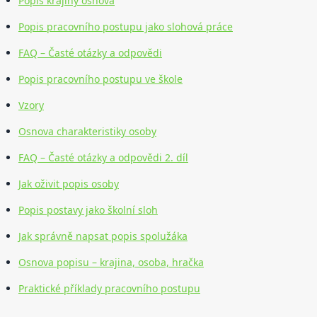
Popis krajiny osnova
Popis pracovního postupu jako slohová práce
FAQ – Časté otázky a odpovědi
Popis pracovního postupu ve škole
Vzory
Osnova charakteristiky osoby
FAQ – Časté otázky a odpovědi 2. díl
Jak oživit popis osoby
Popis postavy jako školní sloh
Jak správně napsat popis spolužáka
Osnova popisu – krajina, osoba, hračka
Praktické příklady pracovního postupu