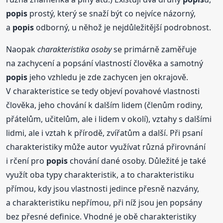
popis
prostý, který se snaží být co nejvíce názorný,
a
popis
odborný, u něhož je nejdůležitější podrobnost.
Naopak
charakteristika osoby
se primárně zaměřuje
na zachycení a popsání vlastností člověka a samotný
popis
jeho vzhledu je zde zachycen jen okrajově.
V charakteristice se tedy objeví povahové vlastnosti
člověka, jeho chování k dalším lidem (členům rodiny,
přátelům, učitelům, ale i lidem v okolí), vztahy s dalšími
lidmi, ale i vztah k přírodě, zvířatům a další. Při psaní
charakteristiky může autor využívat různá přirovnání
i rčení pro
popis
chování dané osoby. Důležité je také
využít oba typy charakteristik, a to charakteristiku
přímou, kdy jsou vlastnosti jedince přesně nazvány,
a charakteristiku nepřímou, při níž jsou jen popsány
bez přesné definice. Vhodné je obě charakteristiky