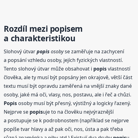
Rozdíl mezi
popis
em
a charakteristikou
Slohový útvar
popis
osoby
se zaměřuje na zachycení
a popsání vzhledu osoby, jejích fyzických vlastností.
Tento slohový útvar může obsahovat i
popis
vlastností
člověka, ale ty musí být popsány jen okrajově, větší část
textu musí být opravdu zaměřená na vnější znaky dané
osoby, jaké má oči, vlasy, nos, postavu, ale i řeč a chůzi.
Popis
osoby musí být přesný, výstižný a logicky řazený.
Nejprve se
popis
uje to na člověku nejvýraznější
a postupuje se k podrobnostem (například se nejprve
popíše tvar hlavy a až pak oči, nos, ústa a pak třeba
různá znaménka a pihy atd.) Existují dva druhy
popis
u,