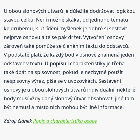
U obou slohových útvarů je důležité dodržovat logickou
stavbu celku. Není možné skákat od jednoho tématu
ke druhému, k utřídění myšlenek je dobré si sestavit
nejprve osnovu a té se pak držet. Vytvoření osnovy
zároveň také pomůže se členěním textu do odstavců.
V podstatě platí, že každý bod v osnově znamená jeden
odstavec v textu. U
popis
u i charakteristiky je třeba
také dbát na spisovnost, pokud je nezbytné použít
nespisovný výraz, píše se v uvozovkách. Sestavení
osnovy je u obou slohových útvarů individuální, některé
body musí vždy daný slohový útvar obsahovat, jiné tam
být nemusí a místo nich mohou být jiné informace.
Zdroj: článek
Popis a charakteristika osoby