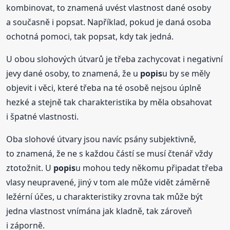
kombinovat, to znamená uvést vlastnost dané osoby
a současně i popsat. Například, pokud je daná osoba
ochotná pomoci, tak popsat, kdy tak jedná.
U obou slohových útvarů je třeba zachycovat i negativní
jevy dané osoby, to znamená, že u
popis
u by se měly
objevit i věci, které třeba na té osobě nejsou úplně
hezké a stejně tak charakteristika by měla obsahovat
i špatné vlastnosti.
Oba slohové útvary jsou navíc psány subjektivně,
to znamená, že ne s každou částí se musí čtenář vždy
ztotožnit. U
popis
u mohou tedy někomu připadat třeba
vlasy neupravené, jiný v tom ale může vidět záměrně
ležérní účes, u charakteristiky zrovna tak může být
jedna vlastnost vnímána jak kladně, tak zároveň
i záporně.