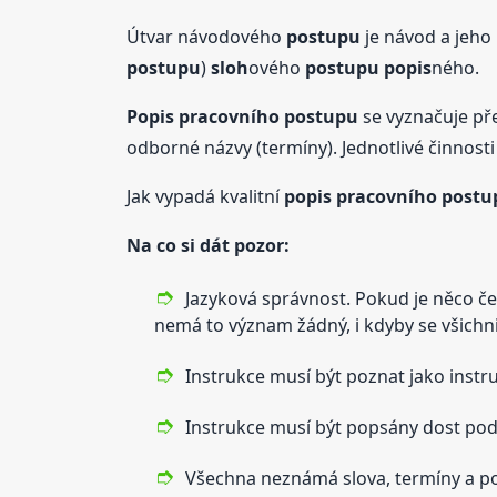
Útvar návodového
postupu
je návod a jeho
postupu
)
sloh
ového
postupu
popis
ného.
Popis
pracovního
postupu
se vyznačuje př
odborné názvy (termíny). Jednotlivé činnosti
Jak vypadá kvalitní
popis
pracovního
postu
Na co si dát pozor:
Jazyková správnost. Pokud je něco če
nemá to význam žádný, i kdyby se všichni
Instrukce musí být poznat jako instr
Instrukce musí být popsány dost podro
Všechna neznámá slova, termíny a po