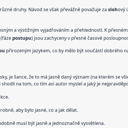
 různé druhy. Návod se však převážně považuje za
sloh
ový 
esným a výstižným vyjadřováním a přehledností. K přesnému
 (fáze
postupu
) jsou zachyceny v přesné časové posloupnos
pu
přirozeným jazykem, co by mělo být součástí dobrého ná
sky, je šance, že to má jasně daný význam (na kterém se vš
 shodli na tom, co tím asi autor myslel a jaký je nejpravd
ukce.
bně, aby bylo jasné, co a jak dělat.
dobně musí být jasně a jednoznačně vysvětlena.