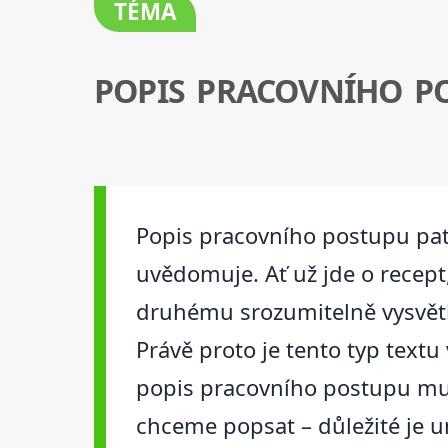
TÉMA
POPIS PRACOVNÍHO P
Popis pracovního postupu patř
uvědomuje. Ať už jde o recept
druhému srozumitelně vysvětl
Právě proto je tento typ textu
popis pracovního postupu musí
chceme popsat – důležité je u