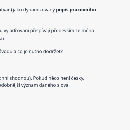
útvar (jako dynamizovaný
popis
pracovního
 vyjadřování přispívají především zejména
ti.
vodu a co je nutno dodržet?
ichni shodnou). Pokud něco není česky,
ěpodobnější význam daného slova.