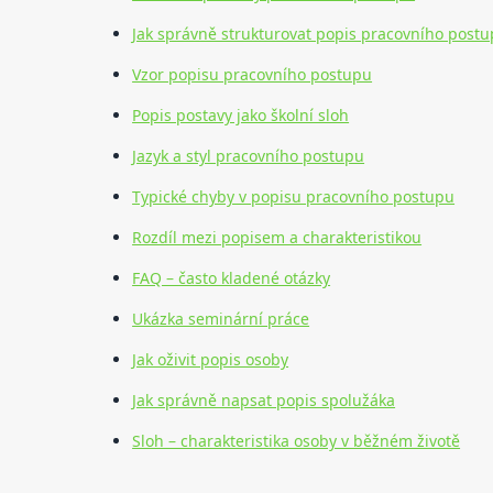
Jak správně strukturovat popis pracovního post
Vzor popisu pracovního postupu
Popis postavy jako školní sloh
Jazyk a styl pracovního postupu
Typické chyby v popisu pracovního postupu
Rozdíl mezi popisem a charakteristikou
FAQ – často kladené otázky
Ukázka seminární práce
Jak oživit popis osoby
Jak správně napsat popis spolužáka
Sloh – charakteristika osoby v běžném životě