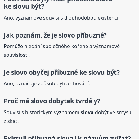
ke slovu
být?
Ano, významově souvisí s dlouhodobou existencí.
Jak poznám, že je slovo příbuzné?
Pomůže hledání společného kořene a významové
souvislosti.
Je slovo obyčej příbuzné
ke slovu
být?
Ano, označuje způsob bytí a chování.
Proč má slovo dobytek tvrdé y?
Souvisí s historickým významem
slova
dobýt ve smyslu
získat.
Existují
příbuzná
slova
i k názvům zvířat?