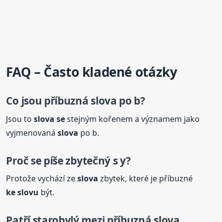
FAQ – Často kladené otázky
Co jsou
příbuzná
slova
po b?
Jsou to
slova
se
stejným kořenem a významem jako
vyjmenovaná
slova
po b.
Proč
se
píše zbytečný s y?
Protože vychází ze
slova
zbytek, které je příbuzné
ke slovu
být.
Patří starobylý mezi
příbuzná
slova