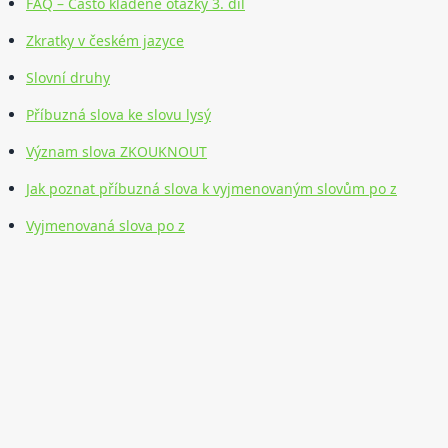
FAQ – Často kladené otázky 3. díl
Zkratky v českém jazyce
Slovní druhy
Příbuzná slova ke slovu lysý
Význam slova ZKOUKNOUT
Jak poznat příbuzná slova k vyjmenovaným slovům po z
Vyjmenovaná slova po z