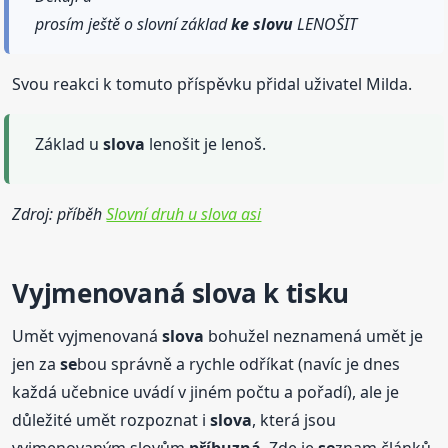
prosím ještě o slovní základ
ke slovu
LENOŠIT
Svou reakci k tomuto příspěvku přidal uživatel Milda.
Základ u
slova
lenošit je lenoš.
Zdroj: příběh
Slovní druh u slova asi
Vyjmenovaná
slova
k tisku
Umět vyjmenovaná
slova
bohužel neznamená umět je
jen za
se
bou správně a rychle odříkat (navíc je dnes
každá učebnice uvádí v jiném počtu a pořadí), ale je
důležité umět rozpoznat i
slova
, která jsou
vyjmenovaným slovům
příbuzná
. Zde je
se
znam článků,