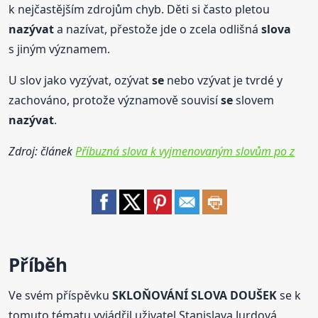
k nejčastějším zdrojům chyb. Děti si často pletou
nazývat
a nazívat, přestože jde o zcela odlišná
slova
s jiným významem.
U slov jako vyzývat, ozývat
se
nebo vzývat je tvrdé y
zachováno, protože významově souvisí
se
slovem
nazývat
.
Zdroj: článek
Příbuzná slova k vyjmenovaným slovům po z
Příběh
Ve svém příspěvku
SKLOŇOVÁNÍ SLOVA DOUŠEK
se k
tomuto tématu vyjádřil uživatel Stanislava Jurdová.