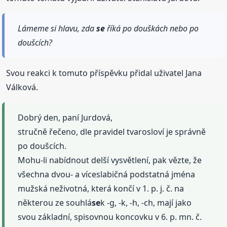
Lámeme si hlavu, zda
se
říká po douškách nebo po
doušcích?
Svou reakci k tomuto příspěvku přidal uživatel Jana
Válková.
Dobrý den, paní Jurdová,
stručně řečeno, dle pravidel tvarosloví je správně
po doušcích.
Mohu-li nabídnout delší vysvětlení, pak vězte, že
všechna dvou- a víceslabičná podstatná jména
mužská neživotná, která končí v 1. p. j. č. na
některou ze souhlá
se
k -g, -k, -h, -ch, mají jako
svou základní, spisovnou koncovku v 6. p. mn. č.