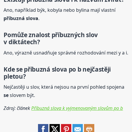
Ano, například býk, kobyla nebo bylina mají vlastní
příbuzná
slova
.
Pomůže znalost příbuzných slov
v diktátech?
Ano, výrazně usnadňuje správné rozhodování mezi y a i.
Kde
se
příbuzná
slova
po b nejčastěji
pletou?
Nejčastěji u slov, která nejsou na první pohled spojena
se
slovem být.
Zdroj: článek
Příbuzná slova k vyjmenovaným slovům po b