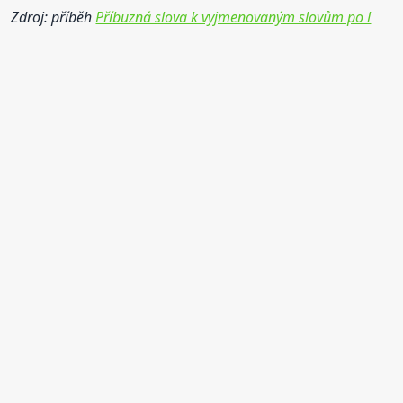
Zdroj: příběh
Příbuzná slova k vyjmenovaným slovům po l