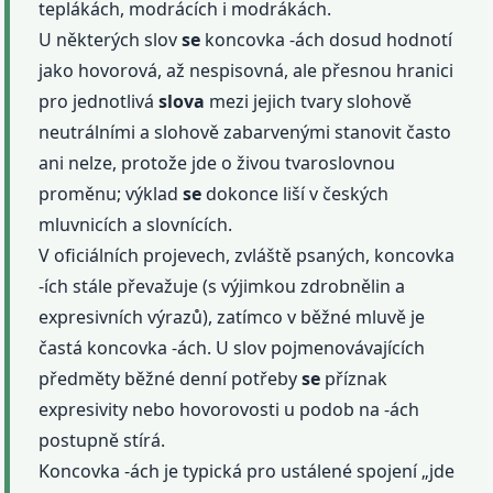
teplákách, modrácích i modrákách.
U některých slov
se
koncovka -ách dosud hodnotí
jako hovorová, až nespisovná, ale přesnou hranici
pro jednotlivá
slova
mezi jejich tvary slohově
neutrálními a slohově zabarvenými stanovit často
ani nelze, protože jde o živou tvaroslovnou
proměnu; výklad
se
dokonce liší v českých
mluvnicích a slovnících.
V oficiálních projevech, zvláště psaných, koncovka
-ích stále převažuje (s výjimkou zdrobnělin a
expresivních výrazů), zatímco v běžné mluvě je
častá koncovka -ách. U slov pojmenovávajících
předměty běžné denní potřeby
se
příznak
expresivity nebo hovorovosti u podob na -ách
postupně stírá.
Koncovka -ách je typická pro ustálené spojení „jde