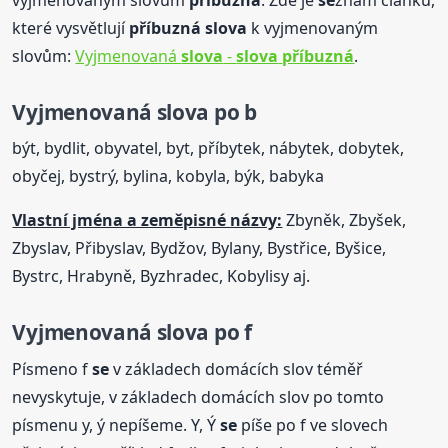
které vysvětlují
příbuzná
slova
k vyjmenovaným
slovům:
Vyjmenovaná
slova
-
slova
příbuzná
.
Vyjmenovaná
slova
po b
být, bydlit, obyvatel, byt, příbytek, nábytek, dobytek,
obyčej, bystrý, bylina, kobyla, býk, babyka
Vlastní jména a zeměpisné názvy:
Zbyněk, Zbyšek,
Zbyslav, Přibyslav, Bydžov, Bylany, Bystřice, Byšice,
Bystrc, Hrabyně, Byzhradec, Kobylisy aj.
Vyjmenovaná
slova
po f
Písmeno f
se
v základech domácích slov téměř
nevyskytuje, v základech domácích slov po tomto
písmenu y, ý nepíšeme. Y, Ý
se
píše po f ve slovech