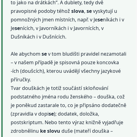
to jako na drátkách“. A dublety, tedy dvě
pravopisné podoby téhož
slova
,
se
vyskytují u
pomnožných jmen místních, např. v Je
se
níkách i v
Je
se
nících, v Javorníkách i v Javornících, v
Dušníkách i v Dušnících.
Ale abychom
se
v tom bludišti pravidel nezamotali
– v našem případě je spisovná pouze koncovka
-ích (doušcích), kterou uvádějí všechny jazykové
příručky.
Tvar douškách je totiž součástí skloňování
podstatného jména rodu ženského – douška, což
je poněkud zastarale to, co je připsáno dodatečně
(zpravidla v dopi
se
); dodatek, doložka,
postskriptum. Nebo tento výraz knižně vyjadřuje
zdrobnělinu
ke slovu
duše (mateří douška –