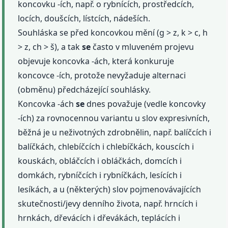
koncovku -ích, např. o rybnících, prostředcích,
locích, doušcích, lístcích, nádeších.
Souhláska se před koncovkou mění (g > z, k > c, h
> z, ch > š), a tak
se
často v mluveném projevu
objevuje koncovka -ách, která konkuruje
koncovce -ích, protože nevyžaduje alternaci
(obměnu) předcházející souhlásky.
Koncovka -ách
se
dnes považuje (vedle koncovky
-ích) za rovnocennou variantu u slov expresivních,
běžná je u neživotných zdrobnělin, např. balíčcích i
balíčkách, chlebíčcích i chlebíčkách, kouscích i
kouskách, obláčcích i obláčkách, domcích i
domkách, rybníčcích i rybníčkách, lesících i
lesíkách, a u (některých) slov pojmenovávajících
skutečnosti/jevy denního života, např. hrncích i
hrnkách, dřevácích i dřevákách, teplácích i