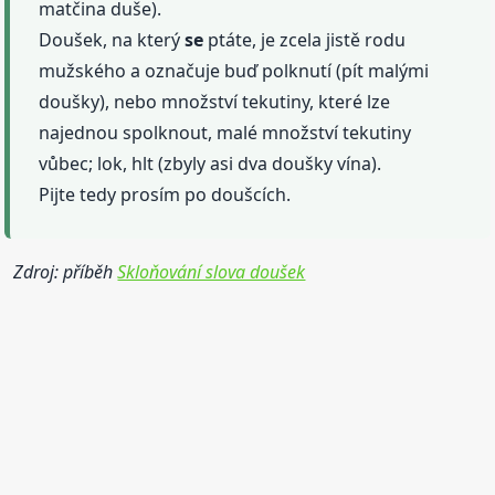
matčina duše).
Doušek, na který
se
ptáte, je zcela jistě rodu
mužského a označuje buď polknutí (pít malými
doušky), nebo množství tekutiny, které lze
najednou spolknout, malé množství tekutiny
vůbec; lok, hlt (zbyly asi dva doušky vína).
Pijte tedy prosím po doušcích.
Zdroj: příběh
Skloňování slova doušek