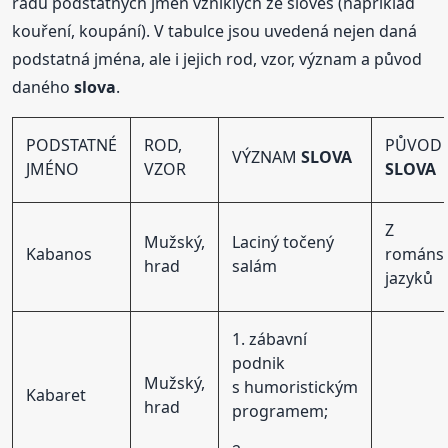
řadu podstatných jmen vzniklých ze sloves (například
kouření, koupání). V tabulce jsou uvedená nejen daná
podstatná jména, ale i jejich rod, vzor, význam a původ
daného
slova
.
PODSTATNÉ
ROD,
PŮVOD
VÝZNAM
SLOVA
JMÉNO
VZOR
SLOVA
Z
Mužský,
Laciný točený
Kabanos
románs
hrad
salám
jazyků
1. zábavní
podnik
Mužský,
s humoristickým
Kabaret
hrad
programem;