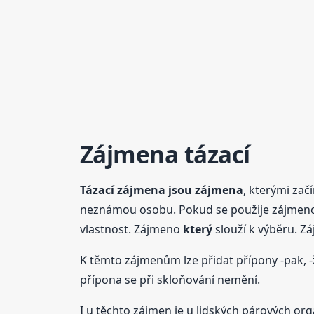
Zájmena
tázací
Tázací
zájmena
jsou
zájmena
, kterými zač
neznámou osobu. Pokud se použije zájme
vlastnost. Zájmeno
který
slouží k výběru. 
K těmto zájmenům lze přidat přípony -pak, -
přípona se při skloňování nemění.
I u těchto zájmen je u lidských párových or