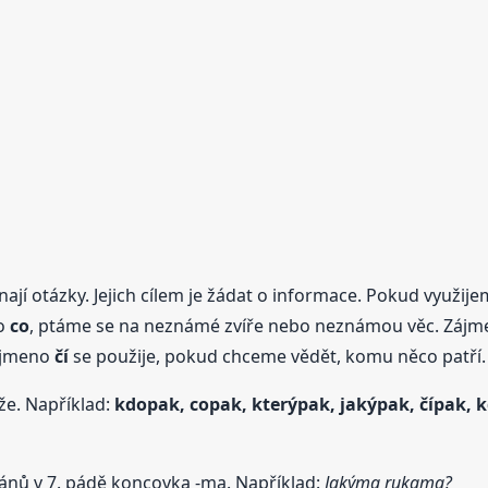
ínají otázky. Jejich cílem je žádat o informace. Pokud využi
no
co
, ptáme se na neznámé zvíře nebo neznámou věc. Zá
Zájmeno
čí
se použije, pokud chceme vědět, komu něco patří.
že. Například:
kdopak
,
copak
, kterýpak, jakýpak, čípak, kd
gánů v 7. pádě koncovka -ma. Například:
Jakýma rukama?