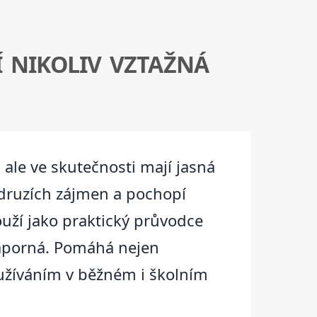
 NIKOLIV VZTAŽNÁ
 ale ve skutečnosti mají jasná
h druzích zájmen a pochopí
ouží jako praktický průvodce
 záporná. Pomáhá nejen
oužíváním v běžném i školním