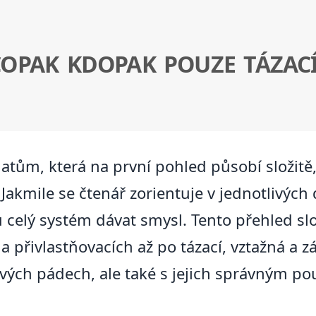
OPAK KDOPAK POUZE TÁZACÍ
atům, která na první pohled působí složitě,
 Jakmile se čtenář zorientuje v jednotlivýc
u celý systém dávat smysl. Tento přehled sl
 přivlastňovacích až po tázací, vztažná a
vých pádech, ale také s jejich správným p