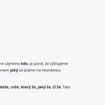
jeme zájmeno
kdo
, je jasné, že zjišťujeme
jmenem
jaký
se ptáme na neznámou
ože, cože, který že, jaký že, čí že
. Tato