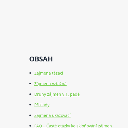
OBSAH
Zájmena tázací
Zájmena vztažná
Druhy zájmen v 1. pádě
Příklady
Zájmena ukazovací
FAQ – Časté otázky ke skloňování zájmen