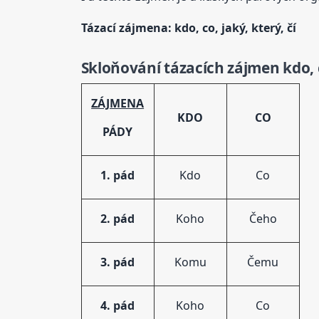
Tázací
zájmena
: kdo, co, jaký, který, čí
Skloňování
tázací
ch zájmen kdo, 
ZÁJMENA
KDO
CO
PÁDY
1. pád
Kdo
Co
2. pád
Koho
Čeho
3. pád
Komu
Čemu
4. pád
Koho
Co