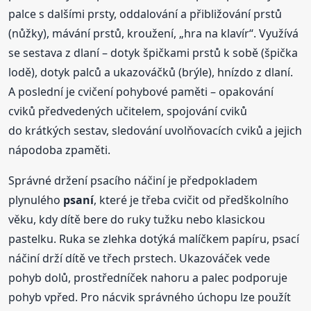
palce s dalšími prsty, oddalování a přibližování prstů
(nůžky), mávání prstů, kroužení, „hra na klavír“. Využívá
se sestava z dlaní – dotyk špičkami prstů k sobě (špička
lodě), dotyk palců a ukazováčků (brýle), hnízdo z dlaní.
A poslední je cvičení pohybové paměti – opakování
cviků předvedených učitelem, spojování cviků
do krátkých sestav, sledování uvolňovacích cviků a jejich
nápodoba zpaměti.
Správné držení psacího náčiní je předpokladem
plynulého
psaní
, které je třeba cvičit od předškolního
věku, kdy dítě bere do ruky tužku nebo klasickou
pastelku. Ruka se zlehka dotýká malíčkem papíru, psací
náčiní drží dítě ve třech prstech. Ukazováček vede
pohyb dolů, prostředníček nahoru a palec podporuje
pohyb vpřed. Pro nácvik správného úchopu lze použít