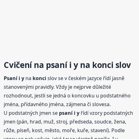
Cvičení na
psaní
i y
na
konci
slov
Psaní
i y
na
konci
slov se v českém jazyce řídí jasně
stanovenými pravidly. Vždy je nejprve důležité
rozhodnout, jestli se jedná o koncovku u podstatného
jména, přídavného jména, zájmena či slovesa.
U podstatných jmen se
psaní
i y
řídí vzory podstatných
jmen (pán, hrad, muž, stroj, předseda, soudce, žena,
růže, píseň, kost, město, moře, kuře, stavení). Podle
vzoru se pak určuje, jaké
i y
se vlastně napíše. I u