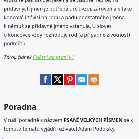
přídavných jmen je potřeba určit vzor, zároveň ale také
koncové i závisí na rodu a pádu podstatného jména,
k němuž se přídavné jméno vztahuje. U sloves
o koncovce vždy rozhoduje rod (a případně životnost)
podmětu.
Zdroj: článek
Cvičení na psaní y i
Poradna
V naší poradně s názvem
PSANÍ VELKÝCH PÍSMEN
se k
tomuto tématu vyjádřil uživatel Adam Podolský.