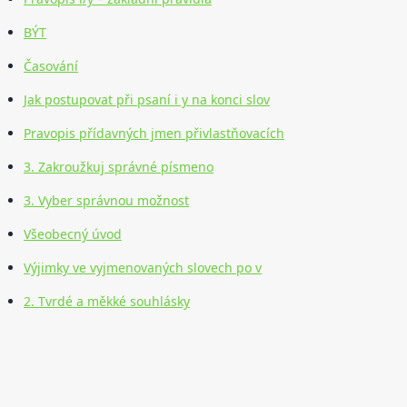
BÝT
Časování
Jak postupovat při psaní i y na konci slov
Pravopis přídavných jmen přivlastňovacích
3. Zakroužkuj správné písmeno
3. Vyber správnou možnost
Všeobecný úvod
Výjimky ve vyjmenovaných slovech po v
2. Tvrdé a měkké souhlásky