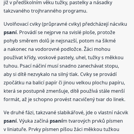
již v předškolním věku tužky, pastelky a násadky
takzvaného trojhranného programu.
Uvolňovací cviky (průpravné cviky) předcházejí nácviku
psaní
. Provádí se nejprve na svislé ploše, protože
pohyb směrem dolů je nejsnazší, potom na šikmé
a nakonec na vodorovné podložce. Žáci mohou
používat křídy, voskové pastely, uhel, tužky s měkkou
tuhou. Psací náčiní musí snadno zanechávat stopu,
aby si dítě nezvykalo na silný tlak. Cviky se provádí
zpočátku na balicí papír či jinou velkou plochu papíru,
která se postupně zmenšuje, dítě používá stále menší
formát, až je schopno provést nacvičený tvar do linek.
Ve druhé fázi, takzvané slabikářové, jde o vlastní nácvik
psaní
. Výuka začíná
psaní
m tvarových prvků písmen
v liniatuře. Prvky písmen píšou žáci měkkou tužkou