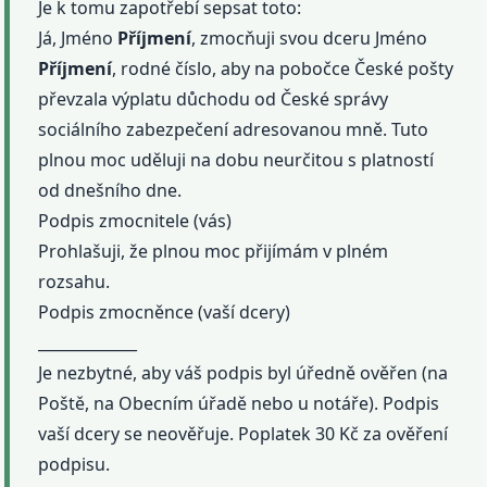
Je k tomu zapotřebí sepsat toto:
Já, Jméno
Příjmení
, zmocňuji svou dceru Jméno
Příjmení
, rodné číslo, aby na pobočce České pošty
převzala výplatu důchodu od České správy
sociálního zabezpečení adresovanou mně. Tuto
plnou moc uděluji na dobu neurčitou s platností
od dnešního dne.
Podpis zmocnitele (vás)
Prohlašuji, že plnou moc přijímám v plném
rozsahu.
Podpis zmocněnce (vaší dcery)
_____________
Je nezbytné, aby váš podpis byl úředně ověřen (na
Poště, na Obecním úřadě nebo u notáře). Podpis
vaší dcery se neověřuje. Poplatek 30 Kč za ověření
podpisu.