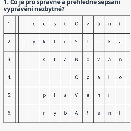
1. Co je pro správné a přehledné sepsání
vyprávění nezbytné?
1.
c
e
s
t
O
v
á
n
í
2.
c
y
k
l
i
S
t
i
k
a
3.
s
t
a
N
o
v
á
n
4.
O
p
a
l
o
5.
p
l
a
V
á
n
í
6.
r
y
b
A
ř
e
n
í