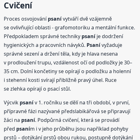
Cvičení
Proces osvojování
psaní
vytváří dvě vzájemně
se ovlivňující oblasti - grafomotoriku a mentální funkce.
Předpokladem správné techniky
psaní
je dodržení
hygienických a pracovních návyků.
Psaní
vyžaduje
správné sezení a držení těla, kdy je hlava nesena
v prodloužení trupu, vzdálenost očí od podložky je 30–
35 cm. Dolní končetiny se opírají o podložku a holenní
i stehenní kosti svírají přibližně pravý úhel. Ruce
se zlehka opírají o psací stůl.
Výcvik
psaní
v 1. ročníku se dělí na tři období, v první,
přípravné fázi nazývané předslabikářová se připravují
žáci na
psaní
. Podpůrná cvičení, která se provádí
před
psaní
m i v jeho průběhu jsou například pohyby
prstů – dotýkání prstů obou rukou, postupně dotýkání