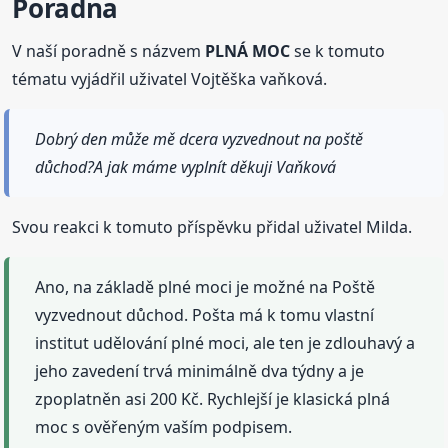
Poradna
V naší poradně s názvem
PLNÁ MOC
se k tomuto
tématu vyjádřil uživatel Vojtěška vaňková.
Dobrý den může mě dcera vyzvednout na poště
důchod?A jak máme vyplnít děkuji Vaňková
Svou reakci k tomuto příspěvku přidal uživatel Milda.
Ano, na základě plné moci je možné na Poště
vyzvednout důchod. Pošta má k tomu vlastní
institut udělování plné moci, ale ten je zdlouhavý a
jeho zavedení trvá minimálně dva týdny a je
zpoplatněn asi 200 Kč. Rychlejší je klasická plná
moc s ověřeným vaším podpisem.