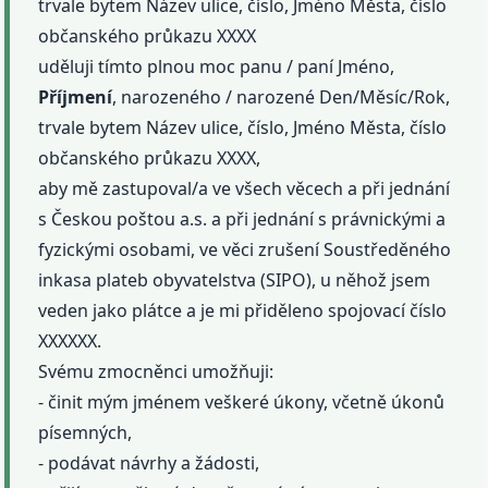
trvale bytem Název ulice, číslo, Jméno Města, číslo
občanského průkazu XXXX
uděluji tímto plnou moc panu / paní Jméno,
Příjmení
, narozeného / narozené Den/Měsíc/Rok,
trvale bytem Název ulice, číslo, Jméno Města, číslo
občanského průkazu XXXX,
aby mě zastupoval/a ve všech věcech a při jednání
s Českou poštou a.s. a při jednání s právnickými a
fyzickými osobami, ve věci zrušení Soustředěného
inkasa plateb obyvatelstva (SIPO), u něhož jsem
veden jako plátce a je mi přiděleno spojovací číslo
XXXXXX.
Svému zmocněnci umožňuji:
- činit mým jménem veškeré úkony, včetně úkonů
písemných,
- podávat návrhy a žádosti,