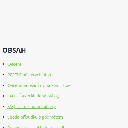
OBSAH
Cvičení
ŘEŠENÍ některých úloh
Cvičení na psaní i y na konci slov
FAQ – Často kladené otázky
FAQ často kladené otázky
Shoda přísudku s podmětem
Pravopis i/y – základní pravidla