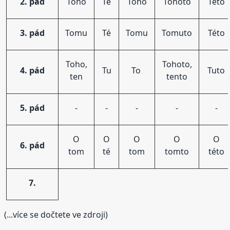
2. pád
Toho
Té
Toho
Tohoto
Této
3. pád
Tomu
Té
Tomu
Tomuto
Této
Toho,
Tohoto,
4. pád
Tu
To
Tuto
ten
tento
5. pád
-
-
-
-
-
O
O
O
O
O
6. pád
tom
té
tom
tomto
této
7.
(...více se dočtete ve zdroji)