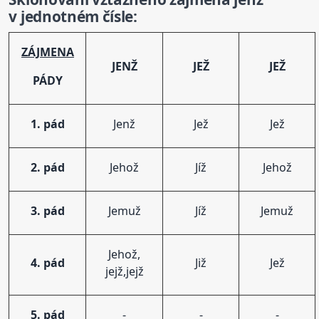
v jednotném čísle:
ZÁJMENA
JENŽ
JEŽ
JEŽ
PÁDY
1. pád
Jenž
Jež
Jež
2. pád
Jehož
Jíž
Jehož
3. pád
Jemuž
Jíž
Jemuž
Jehož,
4. pád
Již
Jež
jejž,jejž
5. pád
-
-
-