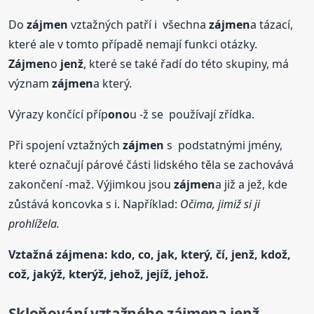
Do
zájmen
vztažných patří i všechna
zájmen
a tázací,
které ale v tomto případě nemají funkci otázky.
Zájmen
o
jenž
, které se také řadí do této skupiny, má
význam
zájmen
a který.
Výrazy končící příp
ono
u -ž se používají zřídka.
Při spojení vztažných
zájmen
s podstatnými jmény,
které označují párové části lidského těla se zachovává
zakončení -maž. Výjimkou jsou
zájmen
a již a jež, kde
zůstává koncovka s i. Například:
Očima, jimiž si ji
prohlížela.
Vztažná
zájmen
a: kdo, co, jak, který, čí, jenž, kdož,
což, jakýž, kterýž, jehož, jejíž, jehož.
Skloňování
vztažného
zájmen
a jenž