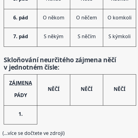
6. pád
O někom
O něčem
O komkoli
7. pád
S někým
S něčím
S kýmkoli
Skloňování
neurčitého
zájmen
a něčí
v jednotném čísle:
ZÁJMENA
NĚČÍ
NĚČÍ
NĚČÍ
PÁDY
1.
(...více se dočtete ve zdroji)