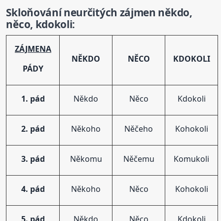
Skloňování
neurčitých
zájmen
někdo,
něco, kdokoli:
ZÁJMENA
NĚKDO
NĚCO
KDOKOLI
PÁDY
1. pád
Někdo
Něco
Kdokoli
2. pád
Někoho
Něčeho
Kohokoli
3. pád
Někomu
Něčemu
Komukoli
4. pád
Někoho
Něco
Kohokoli
5. pád
Někdo
Něco
Kdokoli