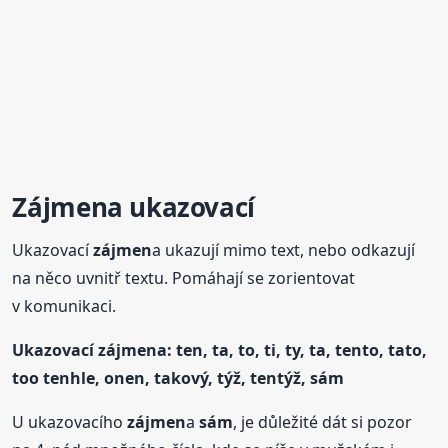
Zájmen
a ukazovací
Ukazovací
zájmen
a ukazují mimo text, nebo odkazují
na něco uvnitř textu. Pomáhají se zorientovat
v komunikaci.
Ukazovací
zájmen
a: ten, ta, to, ti, ty, ta, tento, tato,
too tenhle, onen, takový, týž, tentýž, sám
U ukazovacího
zájmen
a
sám
, je důležité dát si pozor