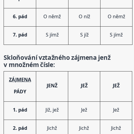
6. pád
O němž
O níž
O němž
7. pád
S jímž
S jíž
S jímž
Skloňování
vztažného
zájmen
a jenž
v množném čísle:
ZÁJMENA
JENŽ
JEŽ
JEŽ
PÁDY
1. pád
Již, jež
Jež
Jež
2. pád
Jichž
Jichž
Jichž