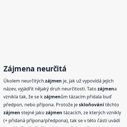
Zájmen
a neurčitá
Úkolem neurčitých
zájmen
je, jak už vypovídá jejich
název, vyjádřit nějaký druh neurčitosti. Tato
zájmen
a
vznikla tak, že se k
zájmen
ům tázacím přidala buď
předpon, nebo přípona. Protože je
skloňování
těchto
zájmen
stejné jako
zájmen
tázacích, ze kterých vznikly
(+ přidaná přípona/předpona), tak se v této části uvádí