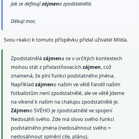
Jak se definují
zájmen
a zpodstatnělá.
Děkuji moc.
Svou reakci k tomuto příspěvku přidal uživatel Milda.
Zpodstatnělá
zájmen
a se v určitých kontextech
mohou stát z přivlastňovacích
zájmen
, což
znamená, že plní funkci podstatného jména.
Například
zájmen
o našim ve větě Fandil našim
fotbalistům není zpodstatnělé, ale ve větě Jdeme
na víkend k našim na chalupu zpodstatnělé je.
Zájmen
o SVÉHO je zpodstatnělé ve spojení
Nedosáhli svého. Zde má slovo svého funkci
podstatného jména (nedosáhnout svého =
nedosáhnout splnění cíle, plánu).