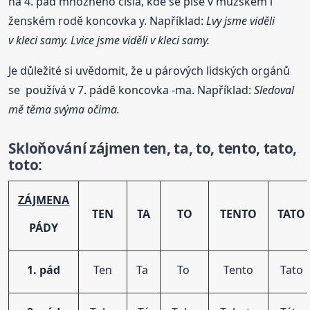
na 4. pád množného čísla, kde se píše v mužském i
ženském rodě koncovka y. Například:
Lvy jsme viděli
v kleci samy. Lvice jsme viděli v kleci samy.
Je důležité si uvědomit, že u párových lidských orgánů
se používá v 7. pádě koncovka -ma. Například:
Sledoval
mě těma svýma očima.
Skloňování
zájmen
ten, ta, to, tento, tato,
toto:
ZÁJMENA
TEN
TA
TO
TENTO
TATO
PÁDY
1. pád
Ten
Ta
To
Tento
Tato