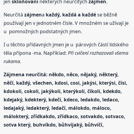
jen
skloňování
některých neurčitých
zájmen
.
Neurčitá
zájmen
a
každý, každá a každé
se běžně
používají jen v jednotném čísle. V množném se užívají je
u pomnožných podstatných jmen.
I u těchto přídavných jmen je u párových částí lidského
těla přípona -ma. Například:
Při cvičení rozhazovali všema
rukama.
Zájmen
a neurčitá: někdo, něco, nějaký, některý,
něčí, každý, všechen, kdosi, cosi, jakýsi, kterýsi, čísi,
kdokoli, cokoli, jakýkoli, kterýkoli, číkoli, kdekdo,
kdejaký, kdekterý, kdečí, kdeco, ledakdo, ledaco,
ledajaký, ledakterý, ledačí, málokdo, máloco,
málokterý, zřídkakdo, zřídkaco, sotvakdo, sotvaco,
sotva který, buhvíkdo, bůhvíjaký, bůhvíčí,