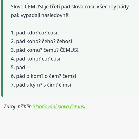
Slovo ČEMUSI je třetí pád slova cosi. Všechny pády
pak vypadají následovně:
1. pád kdo? co? cosi
2. pád koho? čeho? čehosi
3. pád komu? čemu? ČEMUSI
4. pád koho? co? cosi
5. pád —
6. pád o kom? o čem? čemsi
7. pád s kým? s čím? čímsi
Zdroj: příběh
Skloňování slova čemusi