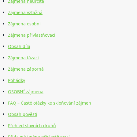
Zájmena neurčitá
Zájmena vztažná
Zájmena osobní
Zájmena přivlastňovací
Obsah díla
Zájmena tázací
Zájmena záporná
Pohádky
OSOBNÍ zájmena
FAQ – Časté otázky ke skloňování zájmen
Obsah pověstí
Přehled slovních druhů
Přídavná jména přivlastňovací