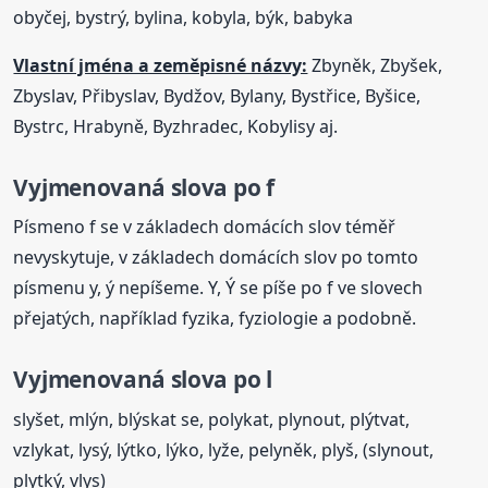
obyčej, bystrý, bylina, kobyla, býk, babyka
Vlastní jména a zeměpisné názvy:
Zbyněk, Zbyšek,
Zbyslav, Přibyslav, Bydžov, Bylany, Bystřice, Byšice,
Bystrc, Hrabyně, Byzhradec, Kobylisy aj.
Vyjmenovaná
slova
po f
Písmeno f se v základech domácích slov téměř
nevyskytuje, v základech domácích slov po tomto
písmenu y, ý nepíšeme. Y, Ý se píše po f ve slovech
přejatých, například fyzika, fyziologie a podobně.
Vyjmenovaná
slova
po l
slyšet, mlýn, blýskat se, polykat, plynout, plýtvat,
vzlykat, lysý, lýtko, lýko, lyže, pelyněk, plyš, (slynout,
plytký, vlys)