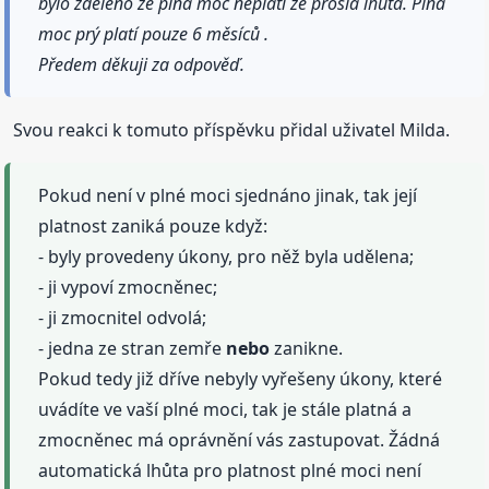
bylo zděleno že plná moc neplatí že prošla lhůta. Plná
moc prý platí pouze 6 měsíců .
Předem děkuji za odpověď.
Svou reakci k tomuto příspěvku přidal uživatel Milda.
Pokud není v plné moci sjednáno jinak, tak její
platnost zaniká pouze když:
- byly provedeny úkony, pro něž byla udělena;
- ji vypoví zmocněnec;
- ji zmocnitel odvolá;
- jedna ze stran zemře
nebo
zanikne.
Pokud tedy již dříve nebyly vyřešeny úkony, které
uvádíte ve vaší plné moci, tak je stále platná a
zmocněnec má oprávnění vás zastupovat. Žádná
automatická lhůta pro platnost plné moci není