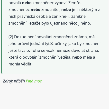
odvolá
nebo
zmocněnec vypoví. Zemře-li
zmocněnec
nebo
zmocnitel,
nebo
je-li některým z
nich právnická osoba a zanikne-li, zanikne i
zmocnění, ledaže bylo ujednáno něco jiného.
(2) Dokud není odvolání zmocněnci známo, má
jeho právní jednání tytéž účinky, jako by zmocnění
ještě trvalo. Toho se však nemůže dovolat strana,
která o odvolání zmocnění věděla,
nebo
měla a
mohla vědět.
Zdroj: příběh
Plná moc