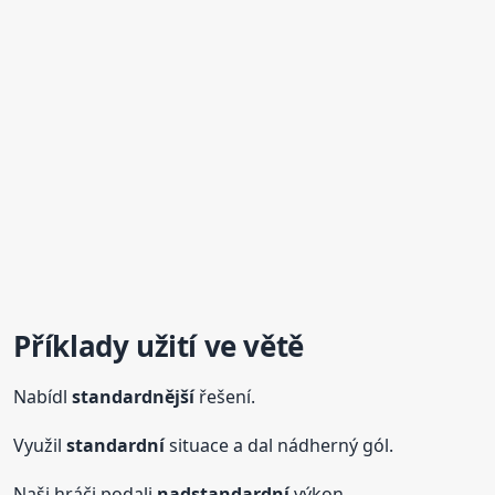
Příklady užití ve větě
Nabídl
standardnější
řešení.
Využil
standardní
situace a dal nádherný gól.
Naši hráči podali
nadstandardní
výkon.