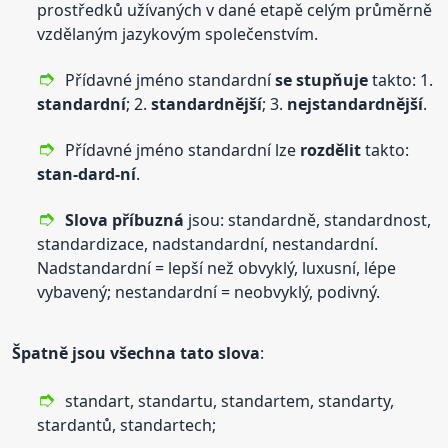
prostředků užívaných v dané etapě celým průměrně
vzdělaným jazykovým společenstvím.
Přídavné jméno standardní
se stupňuje
takto: 1.
standardní
; 2.
standardnější
; 3.
nejstandardnější
.
Přídavné jméno standardní lze
rozdělit
takto:
stan-dard-ní
.
Slova příbuzná
jsou: standardně, standardnost,
standardizace, nadstandardní, nestandardní.
Nadstandardní = lepší než obvyklý, luxusní, lépe
vybavený; nestandardní = neobvyklý, podivný.
Špatně jsou všechna tato slova
:
standart, standartu, standartem, standarty,
stardantů, standartech;