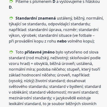
Píšeme s písmenem
D
a vyslovujeme s hláskou
D
.
Standardní znamená
ustálený, běžný, normální,
týkající se standardu, odpovídající standardu;
například: standardní úprava, rozměr; standardní
výkon, výrobek; standardní situace (ve fotbale –
při provádění kopu z rohu
nebo
volného kopu);
Toto
přídavné jméno
bylo vytvořeno od slova
standard (rod mužský, neživotný; skloňování podle
vzoru hrad) = obvyklá, běžná úroveň; ustálená,
normální míra; podoba něčeho; stupeň, který tvoří
základ hodnocení něčeho; úroveň, například:
(vysoký, nízký) životní standard; dosahovat
světového standardu; standard v bydlení; standard
v oblékání; standard vědomostí; mravní standard;
mezinárodní standardy; v jazykovědě existuje
lexikální standard, to je soubor běžných slovních