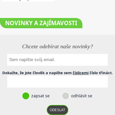
NOVINKY
A ZAJÍMAVOSTI
Chcete odebírat naše novinky?
Dokažte, že jste člověk a napište sem
číslicemi
číslo
třináct
.
zapsat se
odhlásit se
ODESLAT