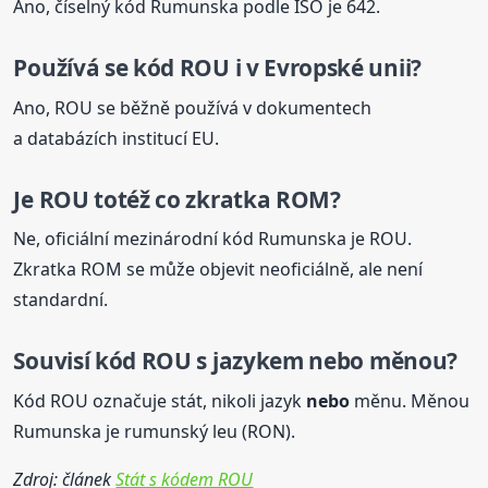
Ano, číselný kód Rumunska podle ISO je 642.
Používá se kód ROU i v Evropské unii?
Ano, ROU se běžně používá v dokumentech
a databázích institucí EU.
Je ROU totéž co zkratka ROM?
Ne, oficiální mezinárodní kód Rumunska je ROU.
Zkratka ROM se může objevit neoficiálně, ale není
standardní.
Souvisí kód ROU s jazykem
nebo
měnou?
Kód ROU označuje stát, nikoli jazyk
nebo
měnu. Měnou
Rumunska je rumunský leu (RON).
Zdroj: článek
Stát s kódem ROU