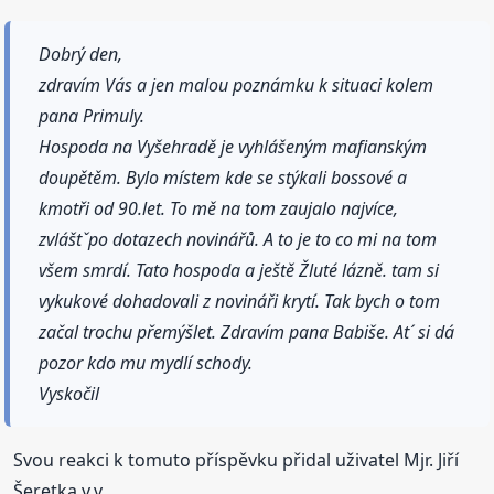
Dobrý den,
zdravím Vás a jen malou poznámku k situaci kolem
pana Primuly.
Hospoda na Vyšehradě je vyhlášeným mafianským
doupětěm. Bylo místem kde se stýkali bossové a
kmotři od 90.let. To mě na tom zaujalo najvíce,
zvláštˇpo dotazech novinářů. A to je to co mi na tom
všem smrdí. Tato hospoda a ještě Žluté lázně. tam si
vykukové dohadovali z novináři krytí. Tak bych o tom
začal trochu přemýšlet. Zdravím pana Babiše. At´ si dá
pozor kdo mu mydlí schody.
Vyskočil
Svou reakci k tomuto příspěvku přidal uživatel Mjr. Jiří
Šeretka v.v..