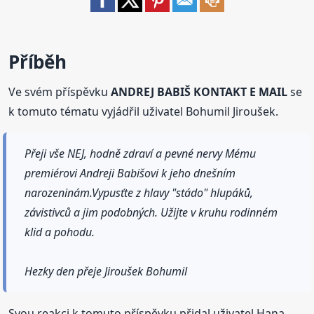
Příběh
Ve svém příspěvku
ANDREJ BABIŠ KONTAKT E MAIL
se
k tomuto tématu vyjádřil uživatel Bohumil Jiroušek.
Přeji vše NEJ, hodně zdraví a pevné nervy Mému
premiérovi Andreji Babišovi k jeho dnešním
narozeninám.Vypusťte z hlavy "stádo" hlupáků,
závistivců a jim podobných. Užijte v kruhu rodinném
klid a pohodu.
Hezky den přeje Jiroušek Bohumil
Svou reakci k tomuto příspěvku přidal uživatel Hana