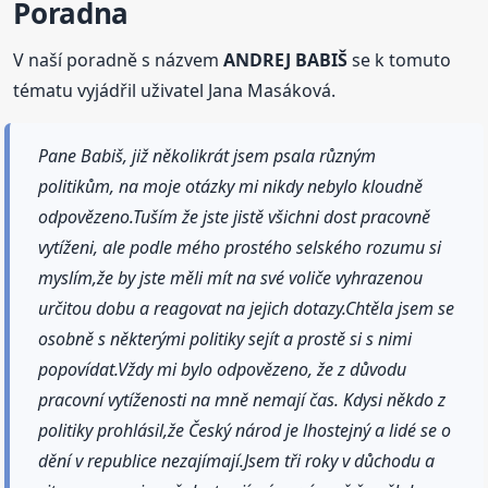
Poradna
V naší poradně s názvem
ANDREJ BABIŠ
se k tomuto
tématu vyjádřil uživatel Jana Masáková.
Pane Babiš, již několikrát jsem psala různým
politikům, na moje otázky mi nikdy nebylo kloudně
odpovězeno.Tuším že jste jistě všichni dost pracovně
vytíženi, ale podle mého prostého selského rozumu si
myslím,že by jste měli mít na své voliče vyhrazenou
určitou dobu a reagovat na jejich dotazy.Chtěla jsem se
osobně s některými politiky sejít a prostě si s nimi
popovídat.Vždy mi bylo odpovězeno, že z důvodu
pracovní vytíženosti na mně nemají čas. Kdysi někdo z
politiky prohlásil,že Český národ je lhostejný a lidé se o
dění v republice nezajímají.Jsem tři roky v důchodu a