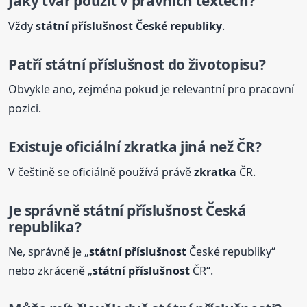
Jaký tvar použít v právních textech?
Vždy
státní
příslušnost
České republiky
.
Patří
státní
příslušnost
do životopisu?
Obvykle ano, zejména pokud je relevantní pro pracovní
pozici.
Existuje oficiální
zkratka
jiná než ČR?
V češtině se oficiálně používá právě
zkratka
ČR.
Je správně
státní
příslušnost
Česká
republika?
Ne, správně je „
státní
příslušnost
České republiky“
nebo zkráceně „
státní
příslušnost
ČR“.