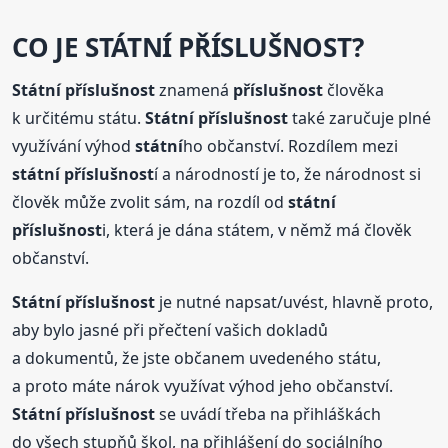
CO JE STÁTNÍ PŘÍSLUŠNOST?
Státní
příslušnost
znamená
příslušnost
člověka
k určitému státu.
Státní
příslušnost
také zaručuje plné
využívání výhod
státní
ho občanství. Rozdílem mezi
státní
příslušnost
í a národností je to, že národnost si
člověk může zvolit sám, na rozdíl od
státní
příslušnost
i, která je dána státem, v němž má člověk
občanství.
Státní
příslušnost
je nutné napsat/uvést, hlavně proto,
aby bylo jasné při přečtení vašich dokladů
a dokumentů, že jste občanem uvedeného státu,
a proto máte nárok využívat výhod jeho občanství.
Státní
příslušnost
se uvádí třeba na přihláškách
do všech stupňů škol, na přihlášení do sociálního