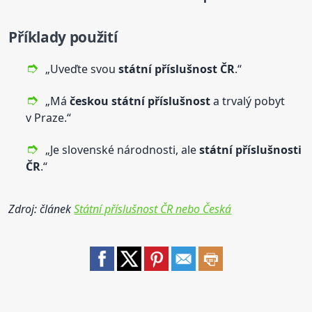
Příklady použití
„Uveďte svou
státní
příslušnost
ČR
.“
„Má
českou
státní
příslušnost
a trvalý pobyt
v Praze.“
„Je slovenské národnosti, ale
státní
příslušnost
i
ČR
.“
Zdroj: článek
Státní příslušnost ČR nebo Česká