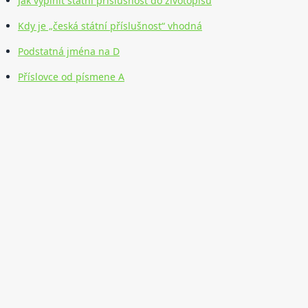
Jak vyplnit státní příslušnost do životopisu
Kdy je „česká státní příslušnost“ vhodná
Podstatná jména na D
Příslovce od písmene A