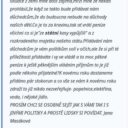
situace z zemi mně dost zajímá,mrzí mně že někdo
prohlásil,že když se takto bude přidávat nám
důchodcům,že do budoucna nebude na důchody
našich dětí.Co je to za kravinu,tak ať vrátí peníze
všichni co si je"ze
státní
kasy vypůjčili" a z
rozkradeného majetku našeho státu.Přidávání nám
důchodcům je vám politikům solí v očích,ale že si při té
příležitosti přidáváte i vy ve vládě a to moc pěkné
peníze k ještě pěknějším vládním příjmům to je již
podle někoho přijatelné?K novému roku dostaneme
přidáno pár stokorun a co vše se nám k novému roku
zdraží to již nikdo nezveřejňuje- popelnice,elektřina,
voda, i nějaké jídlo.
PROSÍM CHCI SE OSOBNĚ SEJÍT JAK S VÁMI TAK I S
JINÝMI POLITIKY A PROSTĚ LIDSKY SI POVÍDAT. Jana
Masáková