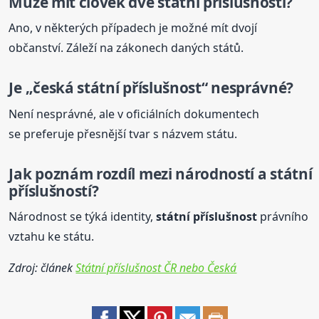
Může mít člověk dvě
státní
příslušnost
i?
Ano, v některých případech je možné mít dvojí
občanství. Záleží na zákonech daných států.
Je „česká
státní
příslušnost
“ nesprávné?
Není nesprávné, ale v oficiálních dokumentech
se preferuje přesnější tvar s názvem státu.
Jak poznám rozdíl mezi národností a
státní
příslušnost
í?
Národnost se týká identity,
státní
příslušnost
právního
vztahu ke státu.
Zdroj: článek
Státní příslušnost ČR nebo Česká