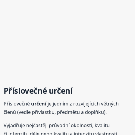
Příslovečné
určení
Příslovečné
určení
je jedním z rozvíjejících větných
členů (vedle přívlastku, předmětu a doplňku).
Vyjadřuje nejčastěji průvodní okolnosti, kvalitu
či intenzitu děje nebo kvalitu a intenzitu vlastnosti