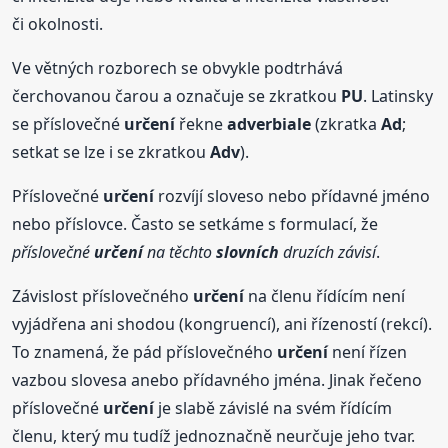
či okolnosti.
Ve větných rozborech se obvykle podtrhává
čerchovanou čarou a označuje se zkratkou
PU
. Latinsky
se příslovečné
určení
řekne
adverbiale
(zkratka
Ad
;
setkat se lze i se zkratkou
Adv
).
Příslovečné
určení
rozvíjí sloveso nebo přídavné jméno
nebo příslovce. Často se setkáme s formulací, že
příslovečné
určení
na těchto
slovních
druzích závisí
.
Závislost příslovečného
určení
na členu řídícím není
vyjádřena ani shodou (kongruencí), ani řízeností (rekcí).
To znamená, že pád příslovečného
určení
není řízen
vazbou slovesa anebo přídavného jména. Jinak řečeno
příslovečné
určení
je slabě závislé na svém řídícím
členu, který mu tudíž jednoznačně neurčuje jeho tvar.