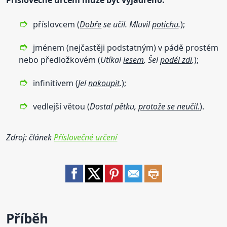
příslovcem (
Dobře
se učil. Mluvil
potichu
.
);
jménem (nejčastěji podstatným) v pádě prostém
nebo předložkovém (
Utíkal
lesem
. Šel
podél zdi
.
);
infinitivem (
Jel
nakoupit
.
);
vedlejší větou (
Dostal pětku,
protože se neučil.
).
Zdroj: článek
Příslovečné určení
Příběh