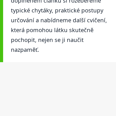
doplněném článku si rozebereme
typické chytáky, praktické postupy
určování a nabídneme další cvičení,
která pomohou látku skutečně
pochopit, nejen se ji naučit
nazpaměť.