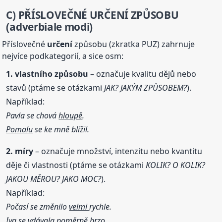
C) PŘÍSLOVEČNÉ URČENÍ ZPŮSOBU
(adverbiale modi)
Příslovečné
určení
způsobu (zkratka PUZ) zahrnuje
nejvíce podkategorií, a sice osm:
1. vlastního způsobu
– označuje kvalitu dějů nebo
stavů (ptáme se otázkami
JAK? JAKÝM ZPŮSOBEM?
).
Například:
Pavla se chová
hloupě
.
Pomalu
se ke mně blížil.
2. míry
– označuje množství, intenzitu nebo kvantitu
děje či vlastnosti (ptáme se otázkami
KOLIK? O KOLIK?
JAKOU MĚROU? JAKO MOC?
).
Například:
Počasí se změnilo
velmi
rychle.
Iva se vdávala
poměrně
brzo.