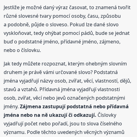
Jestliže je možné daný výraz časovat, to znamená tvořit
různé slovesné tvary pomocí osoby, času, způsobu
a podobně, půjde o sloveso. Pokud lze dané slovo
vyskloňovat, tedy ohýbat pomocí pádů, bude se jednat
buď o podstatné jméno, přídavné jméno, zájmeno,
nebo o číslovku.
Jak tedy můžete rozpoznat, kterým ohebným slovním
druhem je právě vámi určované slovo? Podstatná
jména vyjadřují názvy osob, zvířat, věcí, vlastností, dějů,
stavů a vztahů. Přídavná jména vyjadřují vlastnosti
osob, zvířat, věcí nebo jevů označených podstatnými
jmény.
Zájmena zastupují podstatná nebo přídavná
jména nebo na ně ukazují či odkazují.
Číslovky
vyjadřují počet nebo pořadí, jsou to slova číselného
významu. Podle těchto uvedených věcných významů