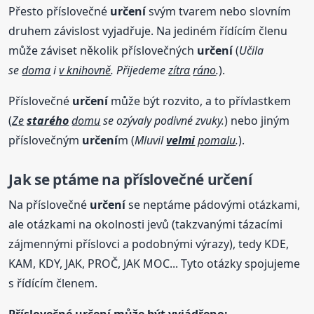
Přesto příslovečné
určení
svým tvarem nebo slovním
druhem závislost vyjadřuje. Na jediném řídícím členu
může záviset několik příslovečných
určení
(
Učila
se
doma
i
v knihovně
. Přijedeme
zítra
ráno
.
).
Příslovečné
určení
může být rozvito, a to přívlastkem
(
Ze
starého
domu
se ozývaly podivné zvuky.
) nebo jiným
příslovečným
určení
m (
Mluvil
velmi
pomalu
.
).
Jak se ptáme na příslovečné
určení
Na příslovečné
určení
se neptáme pádovými otázkami,
ale otázkami na okolnosti jevů (takzvanými tázacími
zájmennými příslovci a podobnými výrazy), tedy KDE,
KAM, KDY, JAK, PROČ, JAK MOC... Tyto otázky spojujeme
s řídícím členem.
Příslovečné
určení
může být vyjádřeno: