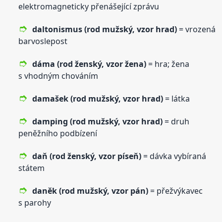
elektromagneticky přenášející zprávu
daltonismus (rod mužský,
vzor
hrad)
= vrozená
barvoslepost
dáma (rod ženský,
vzor
žena)
= hra; žena
s vhodným chováním
damašek (rod mužský,
vzor
hrad)
= látka
damping (rod mužský,
vzor
hrad)
= druh
peněžního podbízení
daň (rod ženský,
vzor
píseň)
= dávka vybíraná
státem
daněk (rod mužský,
vzor
pán)
= přežvýkavec
s parohy