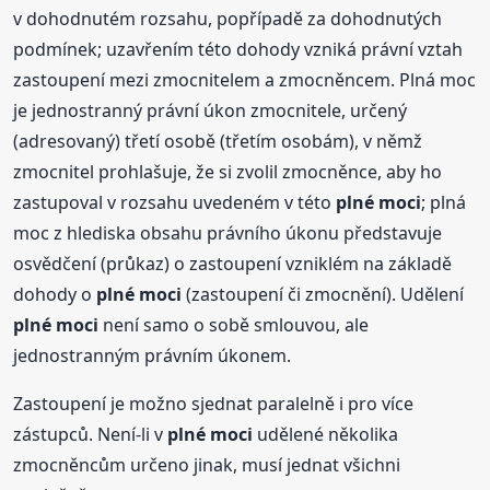
v dohodnutém rozsahu, popřípadě za dohodnutých
podmínek; uzavřením této dohody vzniká právní vztah
zastoupení mezi zmocnitelem a zmocněncem. Plná moc
je jednostranný právní úkon zmocnitele, určený
(adresovaný) třetí osobě (třetím osobám), v němž
zmocnitel prohlašuje, že si zvolil zmocněnce, aby ho
zastupoval v rozsahu uvedeném v této
plné
moci
; plná
moc z hlediska obsahu právního úkonu představuje
osvědčení (průkaz) o zastoupení vzniklém na základě
dohody o
plné
moci
(zastoupení či zmocnění). Udělení
plné
moci
není samo o sobě smlouvou, ale
jednostranným právním úkonem.
Zastoupení je možno sjednat paralelně i pro více
zástupců. Není-li v
plné
moci
udělené několika
zmocněncům určeno jinak, musí jednat všichni