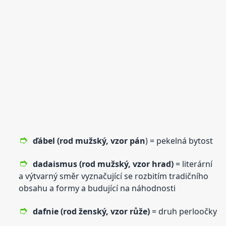
ďábel (rod mužský,
vzor
pán
) = pekelná bytost
dadaismus (rod mužský,
vzor
hrad)
= literární
a výtvarný směr vyznačující se rozbitím tradičního
obsahu a formy a budující na náhodnosti
dafnie (rod ženský,
vzor
růže)
= druh perloočky