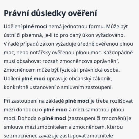
Právní důsledky ověření
Udělení
plné
moci
nemá jednotnou formu. Může být
ústní či písemná, je-li to pro daný úkon vyžadováno.
V řadě případů zákon vyžaduje úředně ověřenou plnou
moc, nebo notářsky ověřenou plnou moc. Každopádně
musí obsahovat rozsah zmocněncova oprávnění.
Zmocněncem může být fyzická i právnická osoba.
Udílení
plné
moci
upravuje občanský zákoník,
konkrétně ustanovení o smluvním zastoupení.
Při zastoupení na základě
plné
moci
je třeba rozlišovat
mezi dohodou o
plné
moci
a mezi samotnou plnou
mocí. Dohoda o
plné
moci
(zastoupení či zmocnění) je
smlouva mezi zmocnitelem a zmocněncem, kterou
se zmocněnec zavazuje zastupovat zmocnitele