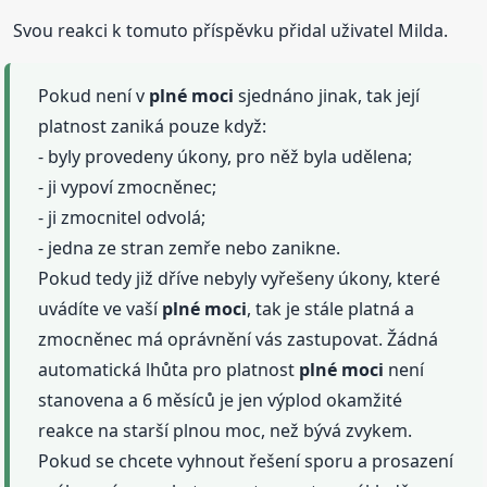
Svou reakci k tomuto příspěvku přidal uživatel Milda.
Pokud není v
plné
moci
sjednáno jinak, tak její
platnost zaniká pouze když:
- byly provedeny úkony, pro něž byla udělena;
- ji vypoví zmocněnec;
- ji zmocnitel odvolá;
- jedna ze stran zemře nebo zanikne.
Pokud tedy již dříve nebyly vyřešeny úkony, které
uvádíte ve vaší
plné
moci
, tak je stále platná a
zmocněnec má oprávnění vás zastupovat. Žádná
automatická lhůta pro platnost
plné
moci
není
stanovena a 6 měsíců je jen výplod okamžité
reakce na starší plnou moc, než bývá zvykem.
Pokud se chcete vyhnout řešení sporu a prosazení