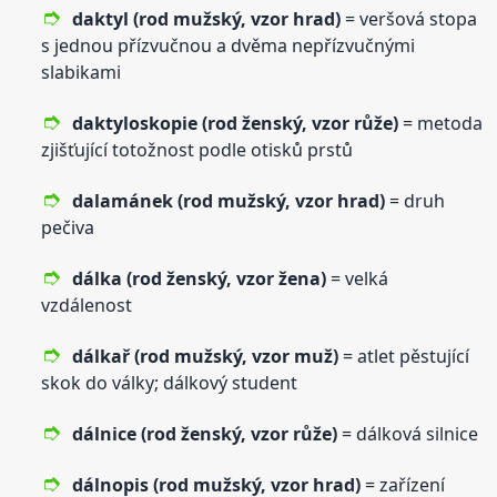
daktyl (rod mužský,
vzor
hrad)
= veršová stopa
s jednou přízvučnou a dvěma nepřízvučnými
slabikami
daktyloskopie (rod ženský,
vzor
růže)
= metoda
zjišťující totožnost podle otisků prstů
dalamánek (rod mužský,
vzor
hrad)
= druh
pečiva
dálka (rod ženský,
vzor
žena)
= velká
vzdálenost
dálkař (rod mužský,
vzor
muž)
= atlet pěstující
skok do války; dálkový student
dálnice (rod ženský,
vzor
růže)
= dálková silnice
dálnopis (rod mužský,
vzor
hrad)
= zařízení