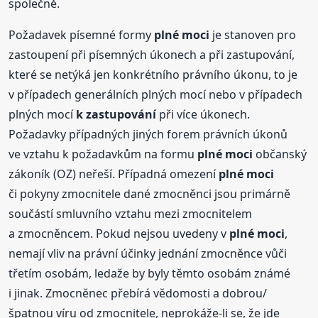
společně.
Požadavek písemné formy
plné
moci
je stanoven pro
zastoupení při písemných úkonech a při zastupování,
které se netýká jen konkrétního právního úkonu, to je
v případech generálních plných mocí nebo v případech
plných mocí
k zastupování
při více úkonech.
Požadavky případných jiných forem právních úkonů
ve vztahu k požadavkům na formu
plné
moci
občanský
zákoník (OZ) neřeší. Případná omezení
plné
moci
či pokyny zmocnitele dané zmocněnci jsou primárně
součástí smluvního vztahu mezi zmocnitelem
a zmocněncem. Pokud nejsou uvedeny v
plné
moci
,
nemají vliv na právní účinky jednání zmocněnce vůči
třetím osobám, ledaže by byly těmto osobám známé
i jinak. Zmocněnec přebírá vědomosti a dobrou/
špatnou víru od zmocnitele, neprokáže-li se, že jde