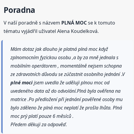
Poradna
V naší poradně s názvem
PLNÁ MOC
se k tomuto
tématu vyjádřil uživatel Alena Koudelková.
Mám dotaz jak dlouho je platná plná moc když
zplnomocním fyzickou osobu ,a by za mně jednala s
mobilním operátorem , momentálně nejsem schopna
ze zdravotních důvodu se zúčastnit osobního jednání .V
plné
moci
jsem uvedla že uděluji plnou moc od
uvedeného data až do odvolání.Plná byla ověřena na
matrice .Po předložení při jednání pověřené osoby mu
bylo zděleno že plná moc neplatí že prošla lhůta. Plná
moc prý platí pouze 6 měsíců .
Předem děkuji za odpověď.