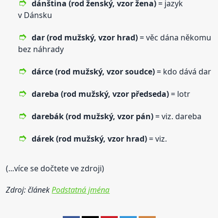
dánština (rod ženský,
vzor
žena)
= jazyk
v Dánsku
dar (rod mužský,
vzor
hrad)
= věc dána někomu
bez náhrady
dárce (rod mužský,
vzor
soudce)
= kdo dává dar
dareba (rod mužský,
vzor
předseda)
= lotr
darebák (rod mužský,
vzor
pán)
= viz. dareba
dárek (rod mužský,
vzor
hrad)
= viz.
(...více se dočtete ve zdroji)
Zdroj: článek
Podstatná jména