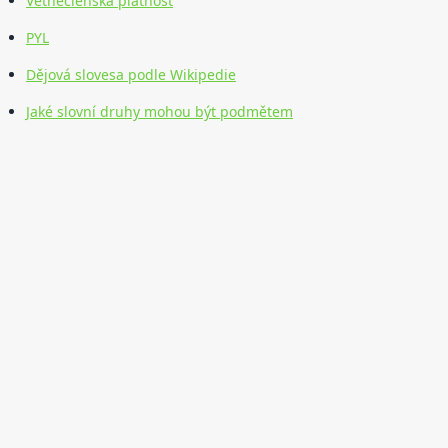
Větněčlenská platnost
PYL
Dějová slovesa podle Wikipedie
Jaké slovní druhy mohou být podmětem