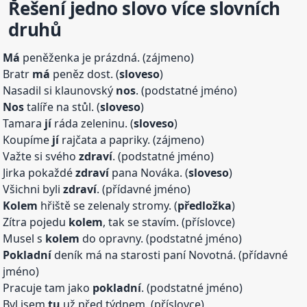
Řešení jedno slovo více slovních
druhů
Má
peněženka je prázdná. (zájmeno)
Bratr
má
peněz dost. (
sloveso
)
Nasadil si klaunovský
nos
. (podstatné jméno)
Nos
talíře na stůl. (
sloveso
)
Tamara
jí
ráda zeleninu. (
sloveso
)
Koupíme
jí
rajčata a papriky. (zájmeno)
Važte si svého
zdraví
. (podstatné jméno)
Jirka pokaždé
zdraví
pana Nováka. (
sloveso
)
Všichni byli
zdraví
. (přídavné jméno)
Kolem
hřiště se zelenaly stromy. (
předložka
)
Zítra pojedu
kolem
, tak se stavím. (příslovce)
Musel s
kolem
do opravny. (podstatné jméno)
Pokladní
deník má na starosti paní Novotná. (přídavné
jméno)
Pracuje tam jako
pokladní
. (podstatné jméno)
Byl jsem
tu
už před týdnem. (příslovce)