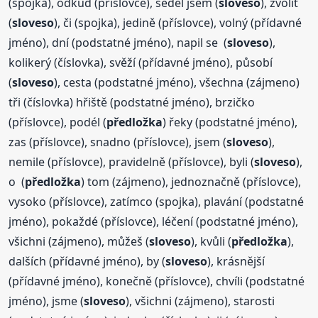
(spojka), odkud (příslovce), seděl jsem (
sloveso
), zvolit
(
sloveso
), či (spojka), jedině (příslovce), volný (přídavné
jméno), dní (podstatné jméno), napil se (
sloveso
),
kolikerý (číslovka), svěží (přídavné jméno), působí
(
sloveso
), cesta (podstatné jméno), všechna (zájmeno)
tři (číslovka) hřiště (podstatné jméno), brzičko
(příslovce), podél (
předložka
) řeky (podstatné jméno),
zas (příslovce), snadno (příslovce), jsem (
sloveso
),
nemile (příslovce), pravidelně (příslovce), byli (
sloveso
),
o (
předložka
) tom (zájmeno), jednoznačně (příslovce),
vysoko (příslovce), zatímco (spojka), plavání (podstatné
jméno), pokaždé (příslovce), léčení (podstatné jméno),
všichni (zájmeno), můžeš (
sloveso
), kvůli (
předložka
),
dalších (přídavné jméno), by (
sloveso
), krásnější
(přídavné jméno), konečně (příslovce), chvíli (podstatné
jméno), jsme (
sloveso
), všichni (zájmeno), starosti