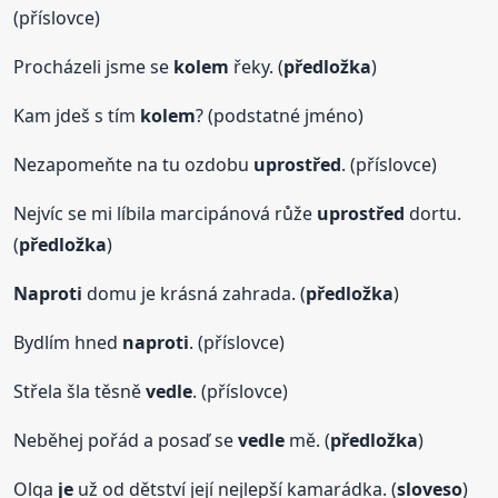
(příslovce)
Procházeli jsme se
kolem
řeky. (
předložka
)
Kam jdeš s tím
kolem
? (podstatné jméno)
Nezapomeňte na tu ozdobu
uprostřed
. (příslovce)
Nejvíc se mi líbila marcipánová růže
uprostřed
dortu.
(
předložka
)
Naproti
domu je krásná zahrada. (
předložka
)
Bydlím hned
naproti
. (příslovce)
Střela šla těsně
vedle
. (příslovce)
Neběhej pořád a posaď se
vedle
mě. (
předložka
)
Olga
je
už od dětství její nejlepší kamarádka. (
sloveso
)