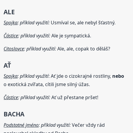
ALE
Spojka
: příklad využití:
Usmíval se, ale nebyl šťastný.
Částice
: příklad využití:
Ale je sympatická.
Citoslovce
: příklad využití:
Ale, ale, copak to děláš?
AŤ
Spojka
: příklad využití
: Ať jde o cizokrajné rostliny,
nebo
o exotická zvířata, cítili jsme silný úžas.
Částice
: příklad využití:
Ať už přestane pršet!
BACHA
Podstatné jméno
: příklad využití:
Večer vždy rád