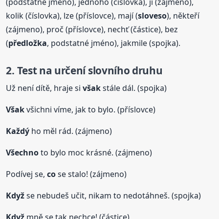
(podstatné jméno), jednoho (číslovka), ji (zájmeno),
kolik (číslovka), lze (příslovce), mají (
sloveso
), někteří
(zájmeno), proč (příslovce), nechť (částice), bez
(
předložka
, podstatné jméno), jakmile (spojka).
2. Test na určení slovního druhu
Už není dítě, hraje si
však
stále dál. (spojka)
Však
všichni víme, jak to bylo. (příslovce)
Každý
ho měl rád. (zájmeno)
Všechno
to bylo moc krásné. (zájmeno)
Podívej se,
co
se stalo! (zájmeno)
Když
se nebudeš učit, nikam to nedotáhneš. (spojka)
Když
mně se tak nechce! (částice)