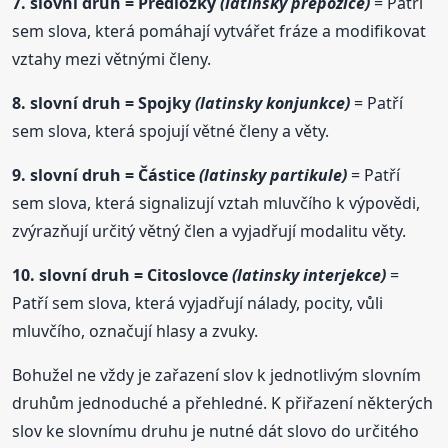
7. slovní druh = Předložky
(latinsky prepozice)
= Patří
sem slova, která pomáhají vytvářet fráze a modifikovat
vztahy mezi větnými členy.
8. slovní druh = Spojky
(latinsky konjunkce)
= Patří
sem slova, která spojují větné členy a věty.
9. slovní druh = Částice
(latinsky partikule)
= Patří
sem slova, která signalizují vztah mluvčího k výpovědi,
zvýrazňují určitý větný člen a vyjadřují modalitu věty.
10. slovní druh = Citoslovce
(latinsky interjekce)
=
Patří sem slova, která vyjadřují nálady, pocity, vůli
mluvčího, označují hlasy a zvuky.
Bohužel ne vždy je zařazení slov k jednotlivým slovním
druhům jednoduché a přehledné. K přiřazení některých
slov ke slovnímu druhu je nutné dát slovo do určitého