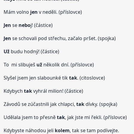
Mám volno
jen
v neděli. (příslovce)
Jen
se
nebo
j! (částice)
Jen
se schovali pod střechu, začalo pršet. (spojka)
Už
budu hodný! (částice)
To mi slibuješ
už
několik dní. (příslovce)
Slyšel jsem jen slabounké tik
tak
. (citoslovce)
Kdybych
tak
vyhrál milion! (částice)
Závodů se zúčastnili jak chlapci,
tak
dívky. (spojka)
Udělala jsem to přesně
tak
, jak jste mi řekli. (příslovce)
Kdybyste náhodou jeli
kolem
, tak se tam podívejte.