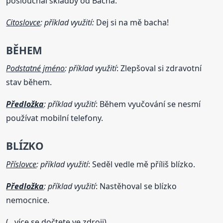
poslouchal skladby od Bacha.
Citoslovce
: příklad využití:
Dej si na mě bacha!
BĚHEM
Podstatné jméno
: příklad využití
: Zlepšoval si zdravotní
stav během.
Předložka
: příklad využití
: Během vyučování se nesmí
používat mobilní telefony.
BLÍZKO
Příslovce
: příklad využití
: Seděl vedle mě příliš blízko.
Předložka
: příklad využití
: Nastěhoval se blízko
nemocnice.
(...více se dočtete ve zdroji)