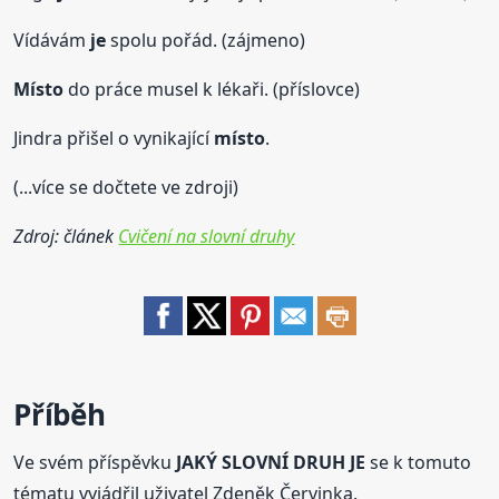
Vídávám
je
spolu pořád. (zájmeno)
Místo
do práce musel k lékaři. (příslovce)
Jindra přišel o vynikající
místo
.
(...více se dočtete ve zdroji)
Zdroj: článek
Cvičení na slovní druhy
Příběh
Ve svém příspěvku
JAKÝ SLOVNÍ DRUH JE
se k tomuto
tématu vyjádřil uživatel Zdeněk Červinka.