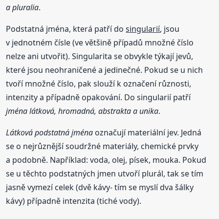
a pluralia
.
Podstatná jména, která patří do
singularií
, jsou
v jednotném čísle (ve většině případů množné číslo
nelze ani utvořit). Singularita se obvykle týkají jevů,
které jsou neohraničené a jedinečné. Pokud se u nich
tvoří množné číslo, pak slouží k označení různosti,
intenzity a případně opakování. Do singularií patří
jména látková, hromadná, abstrakta a unika
.
Látková podstatná jména
označují materiální jev. Jedná
se o nejrůznější soudržné materiály, chemické prvky
a podobně. Například: voda, olej, písek, mouka. Pokud
se u těchto podstatných jmen utvoří plurál, tak se tím
jasně vymezí celek (dvě kávy- tím se myslí dva šálky
kávy) případně intenzita (tiché vody).