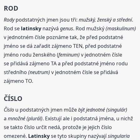
ROD
Rody
podstatných jmen jsou tři:
mužský, ženský a střední
.
Rod se
latinsky
nazývá
genus
. Rod mužský
(maskulinum)
v jednotném čísle poznáme tak, že před podstatné
jméno se dá zařadit zájmeno TEN, před podstatné
jméno rodu ženského (
feminum)
v jednotném čísle
se přidává zájmeno TA a před podstatné jméno rodu
středního
(neutrum)
v jednotném čísle se přidává
zájmeno TO.
ČÍSLO
Číslo
u podstatných jmen může
být jednotné (singulár)
a
množné (plurál)
. Existují ale i podstatná jména, u nichž
se takto číslo určit nedá, protože je jejich číslo
omezené.
Latinsky
se tyto skupiny nazývají
singularia