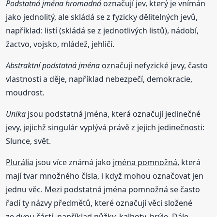
Podstatná jména hromadná
označují jev, který je vnímán
jako jednolitý, ale skládá se z fyzicky dělitelných jevů,
například: listí (skládá se z jednotlivých listů), nádobí,
žactvo, vojsko, mládež, jehličí.
Abstraktní podstatná jména
označují nefyzické jevy, často
vlastnosti a děje, například nebezpečí, demokracie,
moudrost.
Unika
jsou podstatná jména, která označují jedinečné
jevy, jejichž singulár vyplývá právě z jejich jedinečnosti:
Slunce, svět.
Plurália
jsou více známá jako
jména pomnožná
, která
mají tvar množného čísla, i když mohou označovat jen
jednu věc. Mezi podstatná jména pomnožná se často
řadí ty názvy předmětů, které označují věci složené
ze dvou částí, například nůžky, kalhoty, brýle. Dále