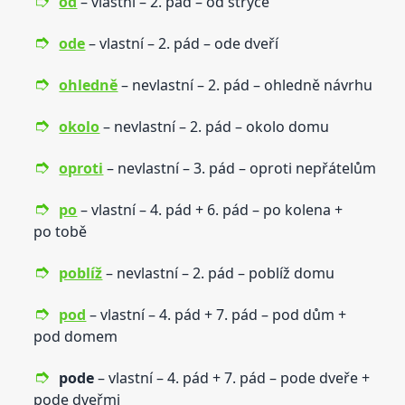
od
– vlastní – 2. pád – od strýce
ode
– vlastní – 2. pád – ode dveří
ohledně
– nevlastní – 2. pád – ohledně návrhu
okolo
– nevlastní – 2. pád – okolo domu
oproti
– nevlastní – 3. pád – oproti nepřátelům
po
– vlastní – 4. pád + 6. pád – po kolena +
po tobě
poblíž
– nevlastní – 2. pád – poblíž domu
pod
– vlastní – 4. pád + 7. pád – pod dům +
pod domem
pode
– vlastní – 4. pád + 7. pád – pode dveře +
pode dveřmi