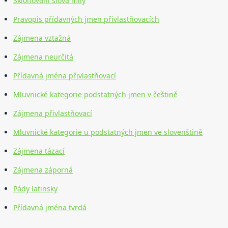
Skloňování slova milý
Pravopis přídavných jmen přivlastňovacích
Zájmena vztažná
Zájmena neurčitá
Přídavná jména přivlastňovací
Mluvnické kategorie podstatných jmen v češtině
Zájmena přivlastňovací
Mluvnické kategorie u podstatných jmen ve slovenštině
Zájmena tázací
Zájmena záporná
Pády latinsky
Přídavná jména tvrdá