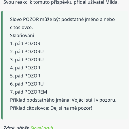
Svou reakci k tomuto příspěvku přidal uživatel Milda.
Slovo POZOR může být podstatné jméno a nebo
citoslovce.
Skloňování
1. pád POZOR
2. pád POZORU
3. pád POZORU
4. pád POZOR
5. pád POZOR
6. pád POZORU
7. pád POZOREM
Příklad podstatného jména: Vojáci stáli v pozoru.
Příklad citoslovce: Dej si na mě pozor!
Zdroj: příběh
Slovní druh