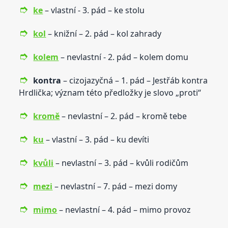
ke
– vlastní - 3. pád – ke stolu
kol
– knižní – 2. pád – kol zahrady
kolem
– nevlastní - 2. pád – kolem domu
kontra
– cizojazyčná – 1. pád – Jestřáb kontra
Hrdlička; význam této předložky je slovo „proti“
kromě
– nevlastní – 2. pád – kromě tebe
ku
– vlastní – 3. pád – ku devíti
kvůli
– nevlastní – 3. pád – kvůli rodičům
mezi
– nevlastní – 7. pád – mezi domy
mimo
– nevlastní – 4. pád – mimo provoz