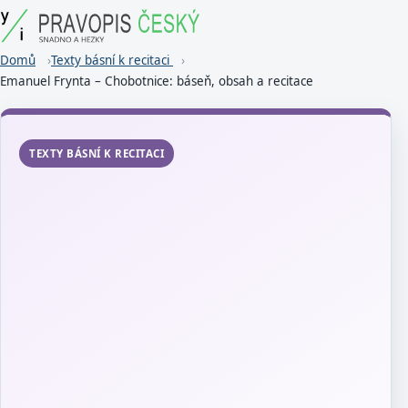
Domů
Texty básní k recitaci
Emanuel Frynta – Chobotnice: báseň, obsah a recitace
TEXTY BÁSNÍ K RECITACI