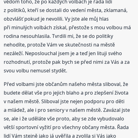
vědom toho, že po každých volbách je řada lidí
z politiků, kteří se dostali do vedení města, zklamaná,
obzvlášť pokud je nevolili. Vy jste ale můj hlas
při minulých volbách získal, přestože s mou volbou má
rodina nesouhlasila. Tvrdili mi, že se do politiky
nehodíte, protože Vám ve skutečnosti na městě
nezáleží. Neposlouchal jsem je a teď jen lituji svého
rozhodnutí, protože pak bych se před nimi za Vás a za
svou volbu nemusel stydět.
Před volbami jste občanům našeho města sliboval, že
budete dělat vše pro jejich blaho a pro zlepšení života
v našem městě. Sliboval jste nejen podporu pro děti
a mládež, ale i pro seniory v našem městě. Zavázal jste
se, ale i že uděláte vše proto, aby se zde vybudovalo
větší sportovní vyžití pro všechny občany města. Řada
lidí Vám stejně jako já uvěřila a zvolila si Vás jako