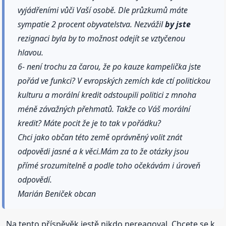
vyjádřeními vůči Vaší osobě. Dle průzkumů máte
sympatie 2 procent obyvatelstva. Nezvážil
by jste
rezignaci byla by to možnost odejít se vztyčenou
hlavou.
6- není trochu za čarou, že po kauze kampelička jste
pořád ve funkci? V evropských zemích kde ctí politickou
kulturu a morální kredit odstoupili politici z mnoha
méně závažných přehmatů. Takže co Váš morální
kredit? Máte pocit že je to tak v pořádku?
Chci jako občan této země oprávněný volit znát
odpovědi jasné a k věci.Mám za to že otázky jsou
přímé srozumitelně a podle toho očekávám i úroveň
odpovědí.
Marián Beniček obcan
Na tento příspěvěk jestě nikdo nereagoval. Chcete se k