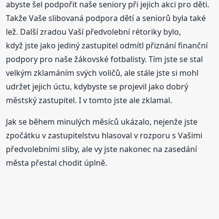
abyste šel podpořit naše seniory při jejich akci pro děti.
Takže Vaše slibovaná podpora dětí a seniorů byla také
lež. Další zradou Vaší předvolební rétoriky bylo,
když jste jako jediný zastupitel odmítl přiznání finanční
podpory pro naše žákovské fotbalisty. Tím jste se stal
velkým zklamáním svých voličů, ale stále jste si mohl
udržet jejich úctu, kdybyste se projevil jako dobrý
městský zastupitel. I v tomto jste ale zklamal.
Jak se během minulých měsíců ukázalo, nejenže jste
zpočátku v zastupitelstvu hlasoval v rozporu s Vašimi
předvolebními sliby, ale vy jste nakonec na zasedání
města přestal chodit úplně.