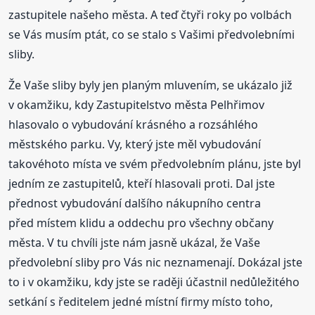
zastupitele našeho města. A teď čtyři roky po volbách
se Vás musím ptát, co se stalo s Vašimi předvolebními
sliby.
Že Vaše sliby byly jen planým mluvením, se ukázalo již
v okamžiku, kdy Zastupitelstvo města Pelhřimov
hlasovalo o vybudování krásného a rozsáhlého
městského parku. Vy, který jste měl vybudování
takovéhoto místa ve svém předvolebním plánu, jste byl
jedním ze zastupitelů, kteří hlasovali proti. Dal jste
přednost vybudování dalšího nákupního centra
před místem klidu a oddechu pro všechny občany
města. V tu chvíli jste nám jasně ukázal, že Vaše
předvolební sliby pro Vás nic neznamenají. Dokázal jste
to i v okamžiku, kdy jste se raději účastnil nedůležitého
setkání s ředitelem jedné místní firmy místo toho,