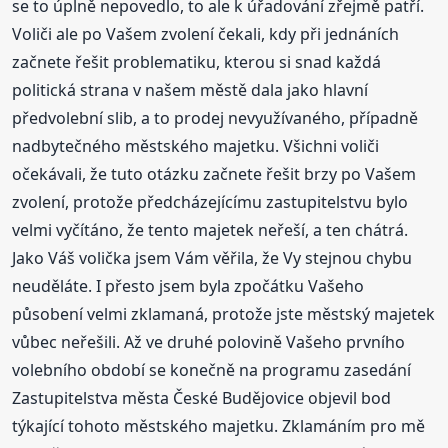
se to úplně nepovedlo, to ale k úřadování zřejmě patří.
Voliči ale po Vašem zvolení čekali, kdy při jednáních
začnete řešit problematiku, kterou si snad každá
politická strana v našem městě dala jako hlavní
předvolební slib, a to prodej nevyužívaného, případně
nadbytečného městského majetku. Všichni voliči
očekávali, že tuto otázku začnete řešit brzy po Vašem
zvolení, protože předcházejícímu zastupitelstvu bylo
velmi vyčítáno, že tento majetek neřeší, a ten chátrá.
Jako Váš volička jsem Vám věřila, že Vy stejnou chybu
neuděláte. I přesto jsem byla zpočátku Vašeho
působení velmi zklamaná, protože jste městský majetek
vůbec neřešili. Až ve druhé polovině Vašeho prvního
volebního období se konečně na programu zasedání
Zastupitelstva města České Budějovice objevil bod
týkající tohoto městského majetku. Zklamáním pro mě