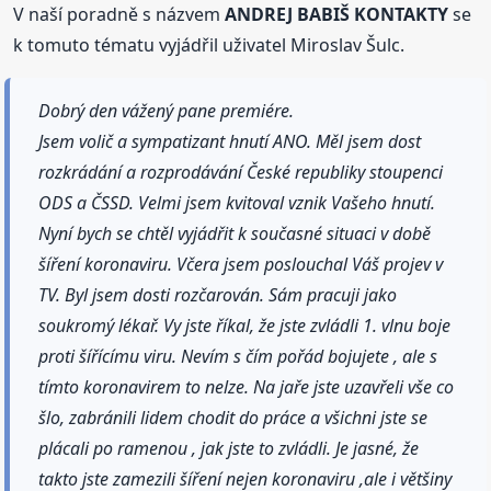
V naší poradně s názvem
ANDREJ BABIŠ KONTAKTY
se
k tomuto tématu vyjádřil uživatel Miroslav Šulc.
Dobrý den vážený pane premiére.
Jsem volič a sympatizant hnutí ANO. Měl jsem dost
rozkrádání a rozprodávání České republiky stoupenci
ODS a ČSSD. Velmi jsem kvitoval vznik Vašeho hnutí.
Nyní bych se chtěl vyjádřit k současné situaci v době
šíření koronaviru. Včera jsem poslouchal Váš projev v
TV. Byl jsem dosti rozčarován. Sám pracuji jako
soukromý lékař. Vy jste říkal, že jste zvládli 1. vlnu boje
proti šířícímu viru. Nevím s čím pořád bojujete , ale s
tímto koronavirem to nelze. Na jaře jste uzavřeli vše co
šlo, zabránili lidem chodit do práce a všichni jste se
plácali po ramenou , jak jste to zvládli. Je jasné, že
takto jste zamezili šíření nejen koronaviru ,ale i většiny