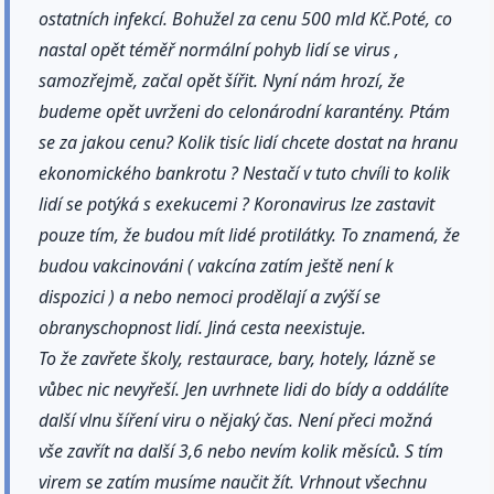
ostatních infekcí. Bohužel za cenu 500 mld Kč.Poté, co
nastal opět téměř normální pohyb lidí se virus ,
samozřejmě, začal opět šířit. Nyní nám hrozí, že
budeme opět uvrženi do celonárodní karantény. Ptám
se za jakou cenu? Kolik tisíc lidí chcete dostat na hranu
ekonomického bankrotu ? Nestačí v tuto chvíli to kolik
lidí se potýká s exekucemi ? Koronavirus lze zastavit
pouze tím, že budou mít lidé protilátky. To znamená, že
budou vakcinováni ( vakcína zatím ještě není k
dispozici ) a nebo nemoci prodělají a zvýší se
obranyschopnost lidí. Jiná cesta neexistuje.
To že zavřete školy, restaurace, bary, hotely, lázně se
vůbec nic nevyřeší. Jen uvrhnete lidi do bídy a oddálíte
další vlnu šíření viru o nějaký čas. Není přeci možná
vše zavřít na další 3,6 nebo nevím kolik měsíců. S tím
virem se zatím musíme naučit žít. Vrhnout všechnu