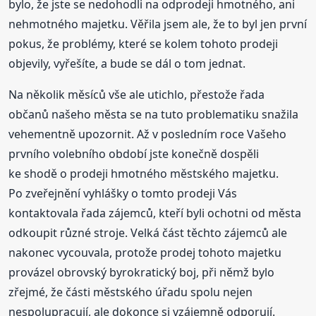
bylo, že jste se nedohodli na odprodeji hmotného, ani
nehmotného majetku. Věřila jsem ale, že to byl jen první
pokus, že problémy, které se kolem tohoto prodeji
objevily, vyřešíte, a bude se dál o tom jednat.
Na několik měsíců vše ale utichlo, přestože řada
občanů našeho města se na tuto problematiku snažila
vehementně upozornit. Až v posledním roce Vašeho
prvního volebního období jste konečně dospěli
ke shodě o prodeji hmotného městského majetku.
Po zveřejnění vyhlášky o tomto prodeji Vás
kontaktovala řada zájemců, kteří byli ochotni od města
odkoupit různé stroje. Velká část těchto zájemců ale
nakonec vycouvala, protože prodej tohoto majetku
provázel obrovský byrokratický boj, při němž bylo
zřejmé, že části městského úřadu spolu nejen
nespolupracují, ale dokonce si vzájemně odporují.