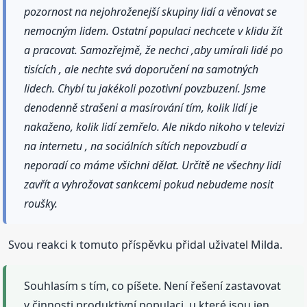
pozornost na nejohroženejší skupiny lidí a věnovat se
nemocným lidem. Ostatní populaci nechcete v klidu žít
a pracovat. Samozřejmě, že nechci ,aby umírali lidé po
tisících , ale nechte svá doporučení na samotných
lidech. Chybí tu jakékoli pozotivní povzbuzení. Jsme
denodenně strašeni a masírování tím, kolik lidí je
nakaženo, kolik lidí zemřelo. Ale nikdo nikoho v televizi
na internetu , na sociálních sítích nepovzbudí a
neporadí co máme všichni dělat. Určitě ne všechny lidi
zavřít a vyhrožovat sankcemi pokud nebudeme nosit
roušky.
Svou reakci k tomuto příspěvku přidal uživatel Milda.
Souhlasím s tím, co píšete. Není řešení zastavovat
v činnosti produktivní populaci, u které jsou jen