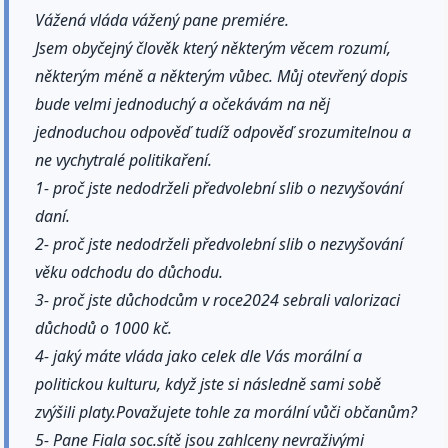
Vážená vláda vážený pane premiére.
Jsem obyčejný člověk který některým věcem rozumí,
některým méně a některým vůbec. Můj otevřený dopis
bude velmi jednoduchý a očekávám na něj
jednoduchou odpověď tudíž odpověď srozumitelnou a
ne vychytralé politikaření.
1- proč jste nedodrželi předvolební slib o nezvyšování
daní.
2- proč jste nedodrželi předvolební slib o nezvyšování
věku odchodu do důchodu.
3- proč jste důchodcům v roce2024 sebrali valorizaci
důchodů o 1000 kč.
4- jaký máte vláda jako celek dle Vás morální a
politickou kulturu, když jste si následně sami sobě
zvýšili platy.Považujete tohle za morální vůči občanům?
5- Pane Fiala soc.sítě jsou zahlceny nevraživými