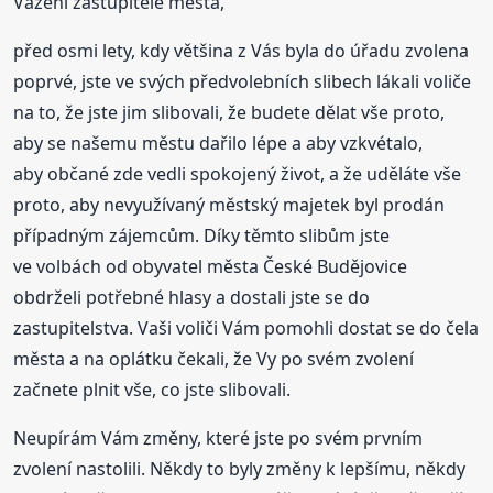
Vážení zastupitelé města,
před osmi lety, kdy většina z Vás byla do úřadu zvolena
poprvé, jste ve svých předvolebních slibech lákali voliče
na to, že jste jim slibovali, že budete dělat vše proto,
aby se našemu městu dařilo lépe a aby vzkvétalo,
aby občané zde vedli spokojený život, a že uděláte vše
proto, aby nevyužívaný městský majetek byl prodán
případným zájemcům. Díky těmto slibům jste
ve volbách od obyvatel města České Budějovice
obdrželi potřebné hlasy a dostali jste se do
zastupitelstva. Vaši voliči Vám pomohli dostat se do čela
města a na oplátku čekali, že Vy po svém zvolení
začnete plnit vše, co jste slibovali.
Neupírám Vám změny, které jste po svém prvním
zvolení nastolili. Někdy to byly změny k lepšímu, někdy