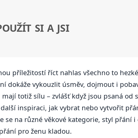
OUŽÍT SI A JSI
ou příležitostí říct nahlas všechno to hezk
ání dokáže vykouzlit úsměv, dojmout i poba
ají totiž sílu – zvlášť když jsou psaná od s
další inspiraci, jak vybrat nebo vytvořit př
 na různé věkové kategorie, styl přání i ča
řání pro ženu kladou.