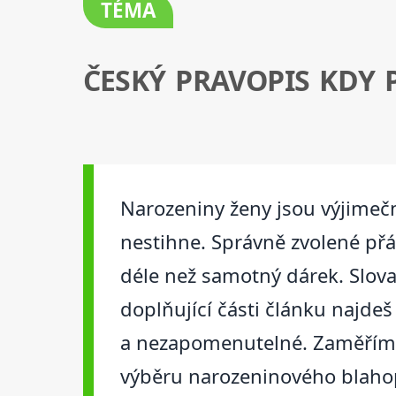
TÉMA
ČESKÝ PRAVOPIS KDY P
Narozeniny ženy jsou výjimečn
nestihne. Správně zvolené př
déle než samotný dárek. Slova m
doplňující části článku najdeš 
a nezapomenutelné. Zaměříme se
výběru narozeninového blahop