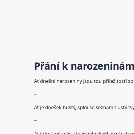
Přání k narozeninám
Ať dnešní narozeniny jsou tou příležitostí s
~
Ať je dnešek hustý, splní se seznam tlustý tv
~
Ať je krásný svět a ty
jsi
jeho květ ze všech n