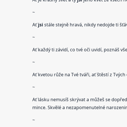
~
Ať
jsi
stále stejně hravá, nikdy nedojde ti šťá
~
Ať každý ti závidí, co tvé oči uvidí, poznáš v
~
Ať kvetou růže na Tvé tváři, ať štěstí z Tvých
~
Ať lásku nemusíš skrývat a můžeš se dopředu
mince. Skvělé a nezapomenutelné narozenin
~