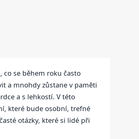
é, co se během roku často
vit a mnohdy zůstane v paměti
rdce a s lehkostí. V této
ání, které bude osobní, trefné
sté otázky, které si lidé při