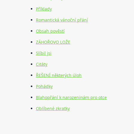
Příklady
Romantická vánoční přání
Obsah pověstí
ZÁHOŘOVO LOŽE
Slíbil jsi
Citáty
ŘEŠENÍ některých úloh
Pohádky
Blahopřání k narozeninám pro otce
Oblíbené zkratky