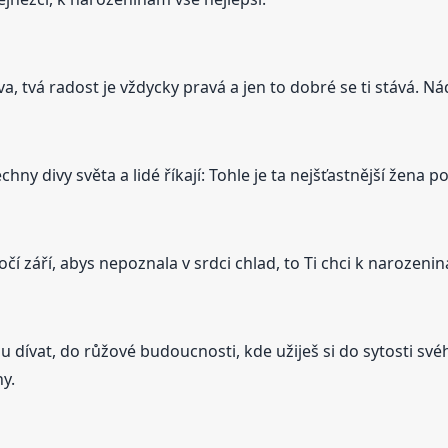
va, tvá radost je vždycky pravá a jen to dobré se ti stává. 
šechny divy světa a lidé říkají: Tohle je ta nejšťastnější žena
 očí září, abys nepoznala v srdci chlad, to Ti chci k narozeni
 dívat, do růžové budoucnosti, kde užiješ si do sytosti sv
y.