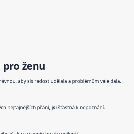
 pro ženu
právnou, aby sis radost udělala a problémům vale dala.
ých nejtajnějších přání,
jsi
šťastná k nepoznání.
ejhezčí, k narozeninám vše nejlepší.