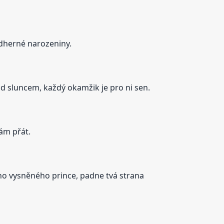
Nádherné narozeniny.
 pod sluncem, každý okamžik je pro ni sen.
nám přát.
ého vysněného prince, padne tvá strana