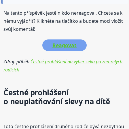
Na tento příspěvěk jestě nikdo nereagoval. Chcete se k
němu vyjádřit? Klikněte na tlačítko a budete moci vložit
svůj komentář.
Reagovat
Zdroj: příběh
Čestné prohlášení na vyber seku po zemrelych
rodicich
Čestné prohlášení
o neuplatňování
slevy
na dítě
Toto čestné prohlášení druhého rodiče bývá nezbytnou