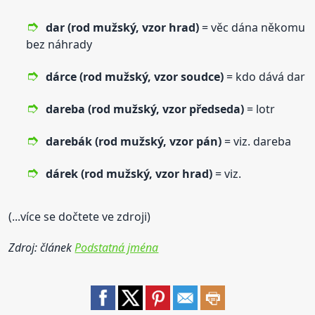
dar (rod mužský,
vzor
hrad)
= věc dána někomu
bez náhrady
dárce (rod mužský,
vzor
soudce)
= kdo dává dar
dareba (rod mužský,
vzor
předseda)
= lotr
darebák (rod mužský,
vzor
pán)
= viz. dareba
dárek (rod mužský,
vzor
hrad)
= viz.
(...více se dočtete ve zdroji)
Zdroj: článek
Podstatná jména