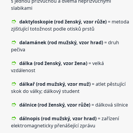
s jednou přízvučnou a dvěma nepřízvučnými
slabikami
daktyloskopie (rod ženský,
vzor
růže)
= metoda
zjišťující totožnost podle otisků prstů
dalamánek (rod mužský,
vzor
hrad)
= druh
pečiva
dálka (rod ženský,
vzor
žena)
= velká
vzdálenost
dálkař (rod mužský,
vzor
muž)
= atlet pěstující
skok do války; dálkový student
dálnice (rod ženský,
vzor
růže)
= dálková silnice
dálnopis (rod mužský,
vzor
hrad)
= zařízení
elektromagneticky přenášející zprávu