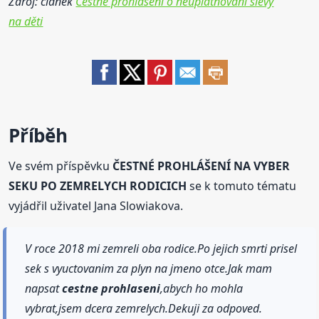
Zdroj: článek
Čestné prohlášení o neuplatňování slevy
na děti
Příběh
Ve svém příspěvku
ČESTNÉ PROHLÁŠENÍ NA VYBER
SEKU PO ZEMRELYCH RODICICH
se k tomuto tématu
vyjádřil uživatel Jana Slowiakova.
V roce 2018 mi zemreli oba rodice.Po jejich smrti prisel
sek s vyuctovanim za plyn na jmeno otce.Jak mam
napsat
cestne
prohlaseni
,abych ho mohla
vybrat,jsem dcera zemrelych.Dekuji za odpoved.