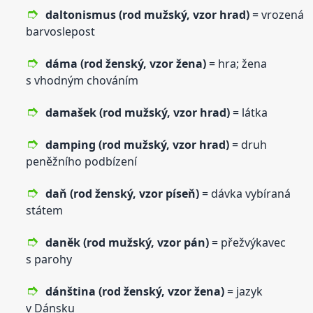
daltonismus (rod mužský,
vzor
hrad)
= vrozená
barvoslepost
dáma (rod ženský,
vzor
žena)
= hra; žena
s vhodným chováním
damašek (rod mužský,
vzor
hrad)
= látka
damping (rod mužský,
vzor
hrad)
= druh
peněžního podbízení
daň (rod ženský,
vzor
píseň)
= dávka vybíraná
státem
daněk (rod mužský,
vzor
pán)
= přežvýkavec
s parohy
dánština (rod ženský,
vzor
žena)
= jazyk
v Dánsku