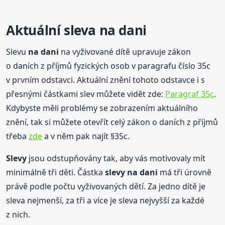
Aktuální sleva
na dani
Slevu
na dani
na vyživované dítě upravuje zákon
o daních z příjmů fyzických osob v paragrafu číslo 35c
v prvním odstavci. Aktuální znění tohoto odstavce i s
přesnými částkami slev můžete vidět zde:
Paragraf 35c
.
Kdybyste měli problémy se zobrazením aktuálního
znění, tak si můžete otevřít celý zákon o daních z příjmů
třeba
zde
a v něm pak najít §35c.
Slevy
jsou odstupňovány tak, aby vás motivovaly mít
minimálně tři děti. Částka
slevy
na dani
má tři úrovně
právě podle počtu vyživovaných dětí. Za jedno dítě je
sleva nejmenší, za tři a více je sleva nejvyšší za každé
z nich.