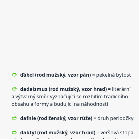
ďábel (rod mužský,
vzor
pán
) = pekelná bytost
dadaismus (rod mužský,
vzor
hrad)
= literární
a výtvarný směr vyznačující se rozbitím tradičního
obsahu a formy a budující na náhodnosti
dafnie (rod ženský,
vzor
růže)
= druh perloočky
daktyl (rod mužský,
vzor
hrad)
= veršová stopa