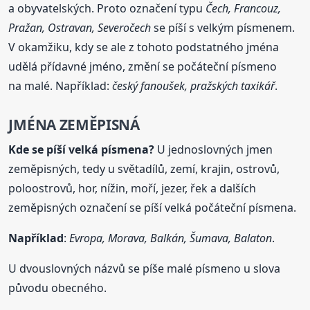
a obyvatelských. Proto označení typu
Čech, Francouz,
Pražan, Ostravan, Severočech
se píší s velkým písmenem.
V okamžiku, kdy se ale z tohoto podstatného jména
udělá přídavné jméno, změní se počáteční písmeno
na malé. Například:
český fanoušek, pražských taxikář
.
JMÉNA ZEMĚPISNÁ
Kde se píší velká písmena?
U jednoslovných jmen
zeměpisných, tedy u světadílů, zemí, krajin, ostrovů,
poloostrovů, hor, nížin, moří, jezer, řek a dalších
zeměpisných označení se píší velká počáteční písmena.
Například
:
Evropa, Morava, Balkán, Šumava, Balaton
.
U dvouslovných názvů se píše malé písmeno u slova
původu obecného.