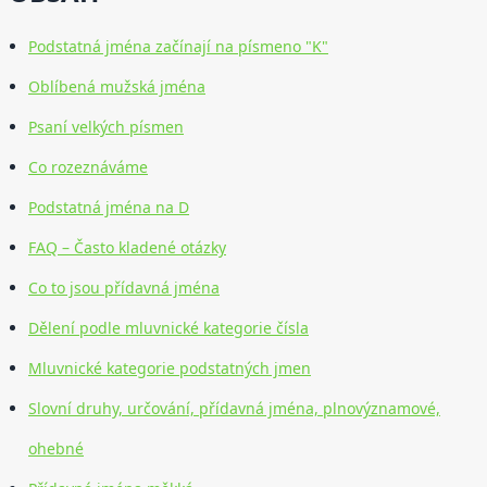
Podstatná jména začínají na písmeno "K"
Oblíbená mužská jména
Psaní velkých písmen
Co rozeznáváme
Podstatná jména na D
FAQ – Často kladené otázky
Co to jsou přídavná jména
Dělení podle mluvnické kategorie čísla
Mluvnické kategorie podstatných jmen
Slovní druhy, určování, přídavná jména, plnovýznamové,
ohebné