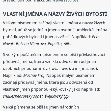
VLASTNÍ JMÉNA A NÁZVY ŽIVÝCH BYTOSTÍ
Velkým písmenem začínají vlastní jména a názvy živých
bytostí, ať už se jedná o jména osobní, umělecká, jména
pohádkových bytostí i jména zvířecí. Například:
Petr
Novák, Božena Němcová, Popelka, Alík
.
S velkým počátečním písmenem se píší i přivlastňovací
přídavná jména, která vznikla odvozením od jmen
osobních příponami -ův, (-ova, -ovo), a in (-ina, ino).
Například:
Máchův kraj
. Naopak malým písmenem
začínají přídavná jména, která jsou odvozená od
vlastních jmen příponou -ský, -ovský, jako například:
shakespearovský sonet, švejkovský typ
.
Velká písmena se píší i u jmen národních