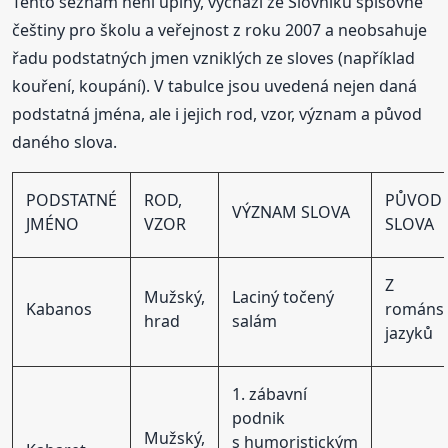
Tento seznam není úplný, vychází ze Slovníku spisovné
češtiny pro školu a veřejnost z roku 2007 a neobsahuje
řadu podstatných jmen vzniklých ze sloves (například
kouření, koupání). V tabulce jsou uvedená nejen daná
podstatná jména, ale i jejich rod, vzor, význam a původ
daného slova.
PODSTATNÉ
ROD,
PŮVOD
VÝZNAM SLOVA
JMÉNO
VZOR
SLOVA
Z
Mužský,
Laciný točený
Kabanos
románs
hrad
salám
jazyků
1. zábavní
podnik
Mužský,
s humoristickým