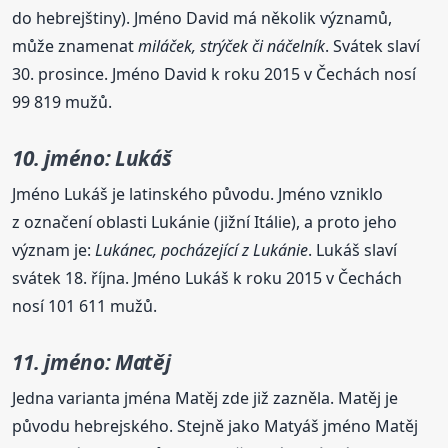
do hebrejštiny). Jméno David má několik významů,
může znamenat
miláček, strýček či náčelník
. Svátek slaví
30. prosince. Jméno David k roku 2015 v Čechách nosí
99 819 mužů.
10. jméno: Lukáš
Jméno Lukáš je latinského původu. Jméno vzniklo
z označení oblasti Lukánie (jižní Itálie), a proto jeho
význam je:
Lukánec, pocházející z Lukánie
. Lukáš slaví
svátek 18. října. Jméno Lukáš k roku 2015 v Čechách
nosí 101 611 mužů.
11. jméno: Matěj
Jedna varianta jména Matěj zde již zazněla. Matěj je
původu hebrejského. Stejně jako Matyáš jméno Matěj