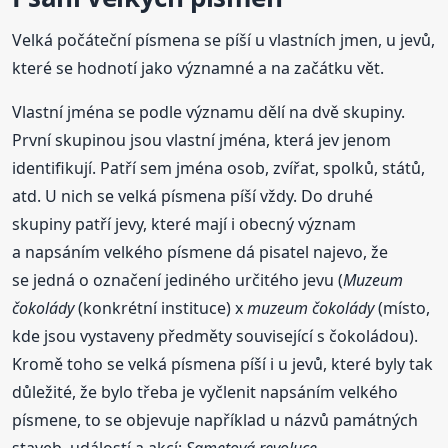
Velká počáteční písmena se píší u vlastních jmen, u jevů,
které se hodnotí jako významné a na začátku vět.
Vlastní jména se podle významu dělí na dvě skupiny.
První skupinou jsou vlastní jména, která jev jenom
identifikují. Patří sem jména osob, zvířat, spolků, států,
atd. U nich se velká písmena píší vždy. Do druhé
skupiny patří jevy, které mají i obecný význam
a napsáním velkého písmene dá pisatel najevo, že
se jedná o označení jediného určitého jevu (
Muzeum
čokolády
(konkrétní instituce) x
muzeum čokolády
(místo,
kde jsou vystaveny předměty související s čokoládou).
Kromě toho se velká písmena píší i u jevů, které byly tak
důležité, že bylo třeba je vyčlenit napsáním velkého
písmene, to se objevuje například u názvů památných
staveb, událostí a akcí:
Sametová revoluce
.