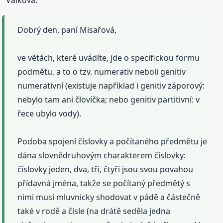
Dobrý den, paní Misařová,
ve větách, které uvádíte, jde o specifickou formu
podmětu, a to o tzv. numerativ neboli genitiv
numerativní (existuje například i genitiv záporový:
nebylo tam ani človíčka; nebo genitiv partitivní: v
řece ubylo vody).
Podoba spojení číslovky a počítaného předmětu je
dána slovnědruhovým charakterem číslovky:
číslovky jeden, dva, tři, čtyři jsou svou povahou
přídavná jména, takže se počítaný předmětý s
nimi musí mluvnicky shodovat v pádě a částečně
také v rodě a čísle (na drátě seděla jedna