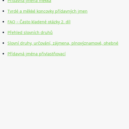
Přídavná jména měkká
Tvrdé a měkké koncovky přídavných jmen
FAQ – Často kladené otázky 2. díl
Přehled slovních druhů
Slovní druhy, určování, zájmena, plnovýznamové, ohebné
Přídavná jména přivlastňovací