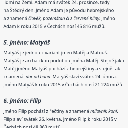
lidmi na Zemi. Adam má svátek 24. prosince, tedy
na Štědrý den. Jméno Adam je původu hebrejského
a znamená
člověk, pozemšťan či z červené hlíny
. Jméno
Adam k roku 2015 v Čechách nosí 45 816 mužů.
5. jméno: Matyáš
Matyáš je jednou z variant jmen Matěj a Matouš.
Matyáš je archaickou podobou jména Matěj. Stejně jako
Matěj jméno Matyáš pochází z hebrejštiny a stejně tak
znamená:
dar od boha
. Matyáš slaví svátek 24. února.
Jméno Matyáš k roku 2015 v Čechách nosí 21 224 mužů.
6. jméno: Filip
Jméno Filip pochází z řečtiny a znamená
milovník koní
.
Filip slaví svátek 26. května. Jméno Filip k roku 2015 v
Čechách nosí 48 863 mužů.