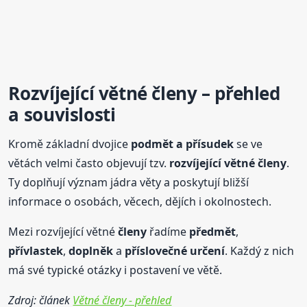
Rozvíjející větné
členy
– přehled
a souvislosti
Kromě základní dvojice
podmět a přísudek
se ve
větách velmi často objevují tzv.
rozvíjející větné
členy
.
Ty doplňují význam jádra věty a poskytují bližší
informace o osobách, věcech, dějích i okolnostech.
Mezi rozvíjející větné
členy
řadíme
předmět
,
přívlastek
,
doplněk
a
příslovečné určení
. Každý z nich
má své typické otázky i postavení ve větě.
Zdroj: článek
Větné členy - přehled