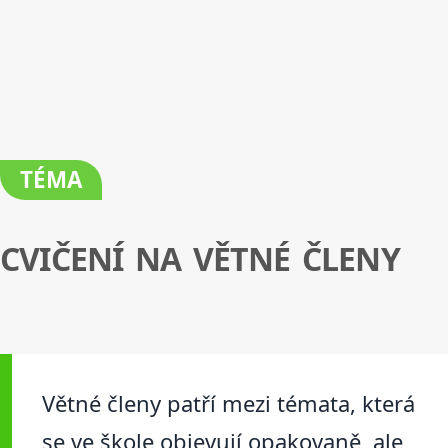
TÉMA
CVIČENÍ NA VĚTNÉ ČLENY
Větné členy patří mezi témata, která
se ve škole objevují opakovaně, ale