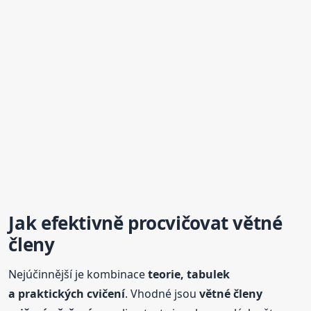
Jak efektivně procvičovat větné
členy
Nejúčinnější je kombinace
teorie, tabulek
a praktických
cvičení
. Vhodné jsou
větné
členy