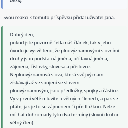
Děkuji
Svou reakci k tomuto příspěvku přidal uživatel Jana.
Dobrý den,
pokud jste pozorně četla náš článek, tak v jeho
úvodu je vysvětleno, že plnovýznamovými slovními
druhy jsou podstatná jména, přídavná jména,
zájmena, číslovky, slovesa a příslovce.
Neplnovýznamová slova, která svůj význam
získávají až ve spojení se slovem
plnovýznamovým, jsou předložky, spojky a částice.
Vy v první větě mluvíte o větných členech, a pak se
ptáte, jak je to se zájmenem či předložkou. Nelze
míchat dohromady tyto dva termíny (slovní druh x
větný člen).