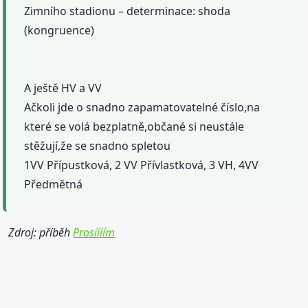
Zimního stadionu – determinace: shoda
(kongruence)
A ještě HV a VV
Ačkoli jde o snadno zapamatovatelné číslo,na
které se volá bezplatně,občané si neustále
stěžují,že se snadno spletou
1VV Přípustková, 2 VV Přívlastková, 3 VH, 4VV
Předmětná
Zdroj: příběh
Prosíííím