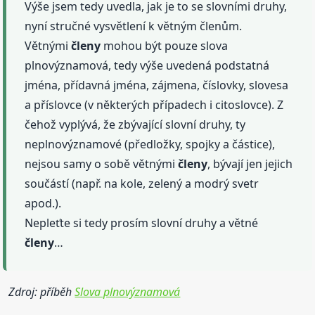
Výše jsem tedy uvedla, jak je to se slovními druhy,
nyní stručné vysvětlení k větným členům.
Větnými
členy
mohou být pouze slova
plnovýznamová, tedy výše uvedená podstatná
jména, přídavná jména, zájmena, číslovky, slovesa
a příslovce (v některých případech i citoslovce). Z
čehož vyplývá, že zbývající slovní druhy, ty
neplnovýznamové (předložky, spojky a částice),
nejsou samy o sobě větnými
členy
, bývají jen jejich
součástí (např. na kole, zelený a modrý svetr
apod.).
Nepleťte si tedy prosím slovní druhy a větné
členy
…
Zdroj: příběh
Slova plnovýznamová