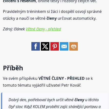
cvičení
s řešením
, online testy i rozbory celých vět.
Pravidelným tréninkem si žáci i dospělí osvojí správné
otázky a naučí se větné
členy
určovat automaticky.
Zdroj: článek
Větné členy - přehled
Příběh
Ve svém příspěvku
VĚTNÉ ČLENY - PŘEHLED
se k
tomuto tématu vyjádřil uživatel Petr Kovář.
Dobrý den, potřeboval bych určit větné
členy
u těchto
čtyř slov: Když KOLEM proběhl zajíc shánějící portavu a