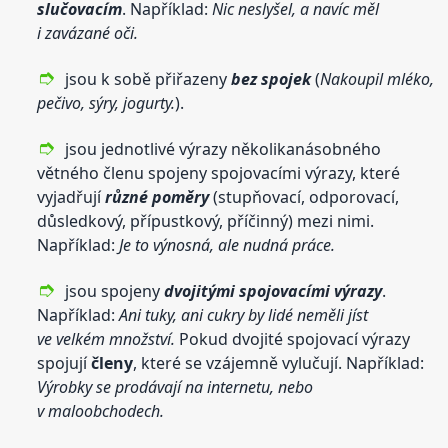
slučovacím
. Například:
Nic neslyšel, a navíc měl
i zavázané oči.
jsou k sobě přiřazeny
bez spojek
(
Nakoupil mléko,
pečivo, sýry, jogurty.
).
jsou jednotlivé výrazy několikanásobného
větného členu spojeny spojovacími výrazy, které
vyjadřují
různé poměry
(stupňovací, odporovací,
důsledkový, přípustkový, příčinný) mezi nimi.
Například:
Je to výnosná, ale nudná práce.
jsou spojeny
dvojitými spojovacími výrazy
.
Například:
Ani tuky, ani cukry by lidé neměli jíst
ve velkém množství.
Pokud dvojité spojovací výrazy
spojují
členy
, které se vzájemně vylučují. Například:
Výrobky se prodávají na internetu, nebo
v maloobchodech.