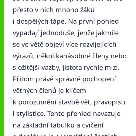
přesto v nich mnoho žáků
i dospělých tápe. Na první pohled
vypadají jednoduše, jenže jakmile
se ve větě objeví více rozvíjejících
výrazů, několikanásobné členy nebo
složitější vazby, jistota rychle mizí.
Přitom právě správné pochopení
větných členů je klíčem
k porozumění stavbě vět, pravopisu
i stylistice. Tento přehled navazuje
na základní tabulku a cvičení