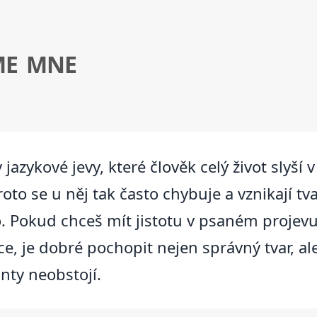
ME MNE
jazykové jevy, které člověk celý život slyší v
o se u něj tak často chybuje a vznikají tvar
. Pokud chceš mít jistotu v psaném projevu
e, je dobré pochopit nejen správný tvar, al
anty neobstojí.