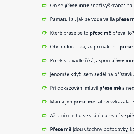
On se
přese mne
snaží vyškrábat na 
Pamatuji si, jak se voda valila
přese 
Které prase se to
přese mě
převalilo?
Obchodník říká, že při nákupu
přese
Prcek v divadle říká, aspoň
přese mn
Jenomže když jsem seděl na přístavk
Při dokazování mluvil
přese mě
a ned
Máma jen
přese mě
tátovi vzkázala, 
Až umřu ticho se vrátí a převalí se
př
Přese mě
jdou všechny požadavky, kte