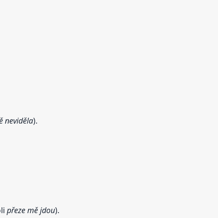
ě neviděla
).
li
přeze mě jdou
).