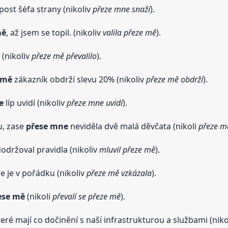
post šéfa strany (nikoliv
přeze mne snaží
).
mě
, až jsem se topil. (nikoliv
valila přeze mě
).
 (nikoliv
přeze mě převalilo
).
 mě
zákazník obdrží slevu 20% (nikoliv
přeze mě obdrží
).
e
líp uvidí (nikoliv
přeze mne uvidí
).
u, zase
přese mne
neviděla dvě malá děvčata (nikoli
přeze m
održoval pravidla (nikoliv
mluvil přeze mě
).
že je v pořádku (nikoliv
přeze mě vzkázala
).
ese mě
(nikoli
převalí se přeze mě
).
ré mají co dočinění s naší infrastrukturou a službami (niko