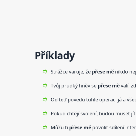
Příklady
Strážce varuje, že
přese mě
nikdo nep
Tvůj prudký hněv se
přese mě
valí, z
Od teď povedu tuhle operaci já a vš
Pokud chtějí svolení, budou muset jí
Můžu ti
přese mě
povolit sdílení inte