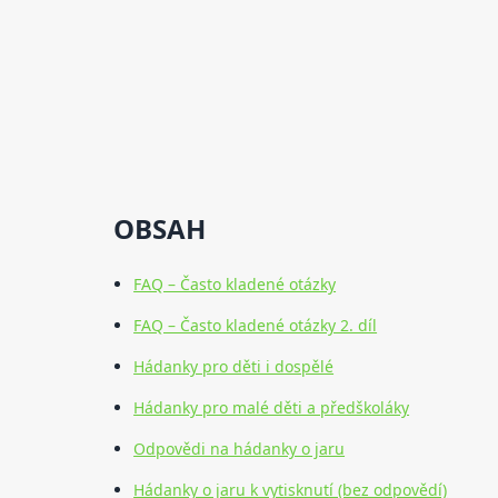
OBSAH
FAQ – Často kladené otázky
FAQ – Často kladené otázky 2. díl
Hádanky pro děti i dospělé
Hádanky pro malé děti a předškoláky
Odpovědi na hádanky o jaru
Hádanky o jaru k vytisknutí (bez odpovědí)