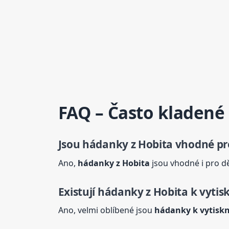
FAQ – Často kladené
Jsou
hádanky
z Hobita vhodné pr
Ano,
hádanky
z Hobita
jsou vhodné i pro dět
Existují
hádanky
z Hobita k vytis
Ano, velmi oblíbené jsou
hádanky
k vytiskn