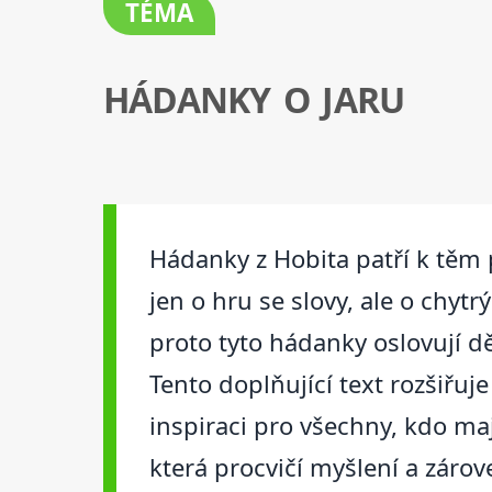
TÉMA
HÁDANKY O JARU
Hádanky z Hobita patří k těm 
jen o hru se slovy, ale o chyt
proto tyto hádanky oslovují dě
Tento doplňující text rozšiřuj
inspiraci pro všechny, kdo maj
která procvičí myšlení a zárov