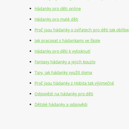
Hádanky pro děti online
Hádanky pro malé děti
Proč jsou hádanky o zvířatech pro děti tak oblíb
Jak pracovat s hádankami ve škole
Hádanky pro děti k vytisknutí
Fantasy hádanky a jejich kouzlo
Tipy, jak hádanky využít doma
Proč jsou hádanky z Hobita tak výjimečné
Odpovědi na hádanky pro děti
Dětské hádanky a odpovědi