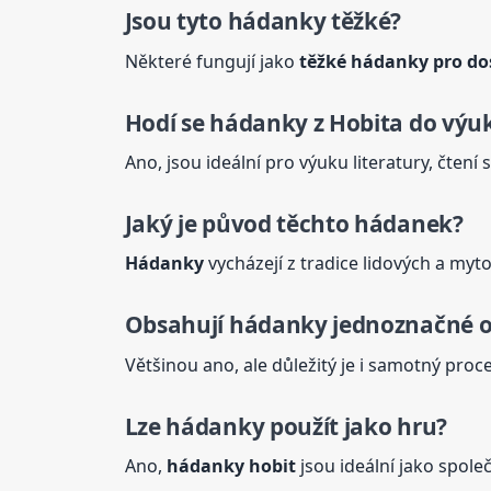
Jsou tyto
hádanky
těžké?
Některé fungují jako
těžké
hádanky
pro do
Hodí se
hádanky
z Hobita do výu
Ano, jsou ideální pro výuku literatury, čtení
Jaký je původ těchto hádanek?
Hádanky
vycházejí z tradice lidových a my
Obsahují
hádanky
jednoznačné o
Většinou ano, ale důležitý je i samotný proc
Lze
hádanky
použít jako hru?
Ano,
hádanky
hobit
jsou ideální jako spole