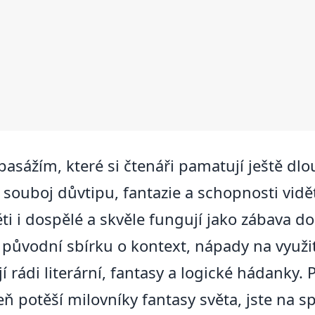
pasážím, které si čtenáři pamatují ještě dl
rý souboj důvtipu, fantazie a schopnosti vid
ti i dospělé a skvěle fungují jako zábava do
e původní sbírku o kontext, nápady na využit
í rádi literární, fantasy a logické hádanky
eň potěší milovníky fantasy světa, jste na 