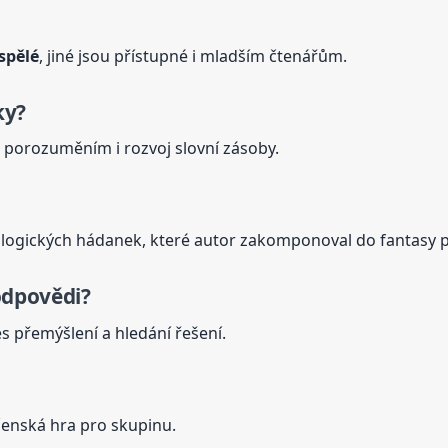
spělé
, jiné jsou přístupné i mladším čtenářům.
ky?
 s porozuměním i rozvoj slovní zásoby.
tologických hádanek, které autor zakomponoval do fantasy 
dpovědi?
es přemýšlení a hledání řešení.
čenská hra pro skupinu.