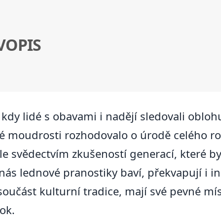
VOPIS
kdy lidé s obavami i nadějí sledovali obloh
vé moudrosti rozhodovalo o úrodě celého ro
le svědectvím zkušeností generací, které by
ás lednové pranostiky baví, překvapují i in
oučást kulturní tradice, mají své pevné mís
ok.