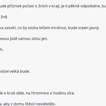
de příznivé počasí o žních v kraji, je-li pěkně odpoledne, 
 žně.
nka zasvítí, co by vozka bičem mrsknul, bude srpen jasný.
nesou jistě samou slotu jen.
h.
vízel velká bude.
ále o krok dále, na Hromnice o hodinu více.
a, aby z domu štěstí neodletělo.