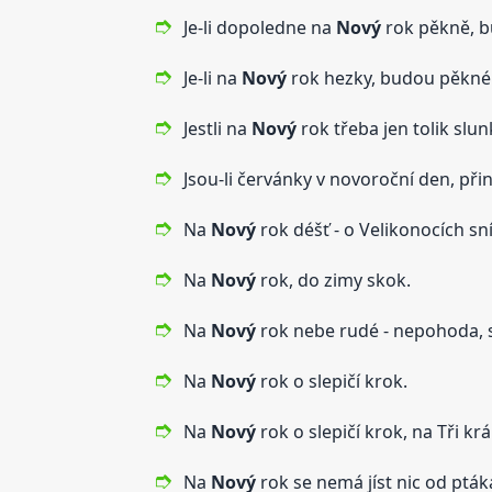
Je-li dopoledne na
Nový
rok pěkně, bu
Je-li na
Nový
rok hezky, budou pěkné
Jestli na
Nový
rok třeba jen tolik slu
Jsou-li červánky v novoroční den, při
Na
Nový
rok déšť - o Velikonocích sní
Na
Nový
rok, do zimy skok.
Na
Nový
rok nebe rudé - nepohoda, s
Na
Nový
rok o slepičí krok.
Na
Nový
rok o slepičí krok, na Tři kr
Na
Nový
rok se nemá jíst nic od pták