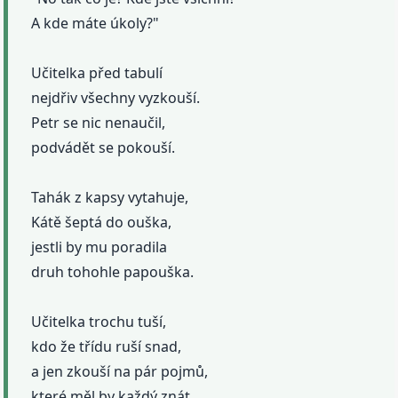
A kde máte úkoly?"
Učitelka před tabulí
nejdřiv všechny vyzkouší.
Petr se nic nenaučil,
podvádět se pokouší.
Tahák z kapsy vytahuje,
Kátě šeptá do ouška,
jestli by mu poradila
druh tohohle papouška.
Učitelka trochu tuší,
kdo že třídu ruší snad,
a jen zkouší na pár pojmů,
které měl by každý znát.