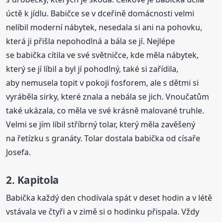
úctě k jídlu. Babičce se v dceřině domácnosti velmi
nelíbil moderní nábytek, nesedala si ani na pohovku,
která ji přišla nepohodlná a bála se jí. Nejlépe
se babička cítila ve své světničce, kde měla nábytek,
který se jí líbil a byl jí pohodlný, také si zařídila,
aby nemusela topit v pokoji fosforem, ale s dětmi si
vyráběla sirky, které znala a nebála se jich. Vnoučatům
také ukázala, co měla ve své krásně malované truhle.
Velmi se jím líbil stříbrný tolar, který měla zavěšený
na řetízku s granáty. Tolar dostala babička od císaře
Josefa.
2. Kapitola
Babička každý den chodívala spát v deset hodin a v létě
vstávala ve čtyři a v zimě si o hodinku přispala. Vždy