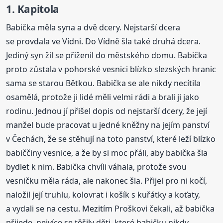
1. Kapitola
Babička měla syna a dvě dcery. Nejstarší dcera
se provdala ve Vídni. Do Vídně šla také druhá dcera.
Jediný syn žil se přiženil do městského domu. Babička
proto zůstala v pohorské vesnici blízko slezských hranic
sama se starou Bětkou. Babička se ale nikdy necítila
osamělá, protože ji lidé měli velmi rádi a brali ji jako
rodinu. Jednou jí přišel dopis od nejstarší dcery, že její
manžel bude pracovat u jedné kněžny na jejím panství
v Čechách, že se stěhují na toto panství, které leží blízko
babiččiny vesnice, a že by si moc přáli, aby babička šla
bydlet k nim. Babička chvíli váhala, protože svou
vesničku měla ráda, ale nakonec šla. Přijel pro ni kočí,
naložil její truhlu, kolovrat i košík s kuřátky a koťaty,
a vydali se na cestu. Mezitím Proškovi čekali, až babička
přijede, nejvíce se těšily děti, které babičku nikdy