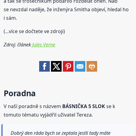
a tak se trosečníkům podařilo rozdělat oheň. Nab
se nevzdal naděje, že inženýra Smitha objeví, hledal ho
i sám.
(...více se dočtete ve zdroji)
Zdroj: článek
Jules Verne
Poradna
V naší poradně s názvem
BÁSNIČKA 5 SLOK
se k
tomuto tématu vyjádřil uživatel Tereza.
Dobrý den ráda bych se zeptala jestli tady máte