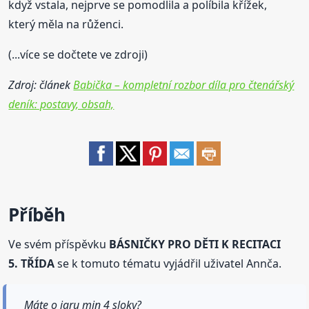
když vstala, nejprve se pomodlila a políbila křížek,
který měla na růženci.
(...více se dočtete ve zdroji)
Zdroj: článek
Babička – kompletní rozbor díla pro čtenářský
deník: postavy, obsah,
Příběh
Ve svém příspěvku
BÁSNIČKY PRO DĚTI K RECITACI
5. TŘÍDA
se k tomuto tématu vyjádřil uživatel Annča.
Máte o jaru min 4 sloky?