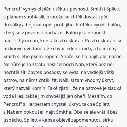
Pencroff vymyslel plán útěku z pevnosti. Smith i Spilett
s plánem souhlasili, protože se chtěli dostat zpět
do války a bojovat opět proti jihu. K útěku využili balón,
který se v pevnosti nacházel. Balón je ale zanesl
nad Tichý oceán, kde také ztroskotali. Po ztroskotání si
hrdinové uvědomili, že chybí jeden z nich, a to inženýr
Smith s jeho psem Topem. Snažili se ho najít, ale marně.
Nejhůře jeho ztrátu nesl černoch Nab, který bez něj
nechtěl žít. Zbytek posádky se vydal na vedlejší větší
ostrov, na němž chtěli žít. Našli si tam vhodný úkryt,
který nazvali Komín. Také zjistili, že na ostrově je sladká
voda i les, takže jim chyběl již jen oheň. Mezitím, co
Pencroff s Harbertem chystali úkryt, tak se Spilett
s Nabem pokoušeli najít Smitha. Oba se ale vrátili bez
úspěchu. Spilett v kapse objevil zapomenutou sirku,