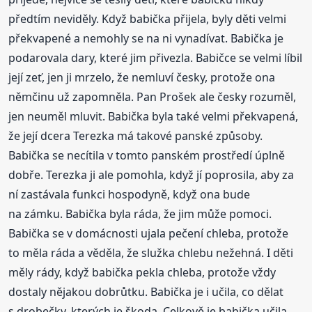
předtím neviděly. Když babička přijela, byly děti velmi
překvapené a nemohly se na ni vynadívat. Babička je
podarovala dary, které jim přivezla. Babičce se velmi líbil
její zeť, jen ji mrzelo, že nemluví česky, protože ona
němčinu už zapomněla. Pan Prošek ale česky rozuměl,
jen neuměl mluvit. Babička byla také velmi překvapená,
že její dcera Terezka má takové panské způsoby.
Babička se necítila v tomto panském prostředí úplně
dobře. Terezka ji ale pomohla, když jí poprosila, aby za
ní zastávala funkci hospodyně, když ona bude
na zámku. Babička byla ráda, že jim může pomoci.
Babička se v domácnosti ujala pečení chleba, protože
to měla ráda a věděla, že služka chlebu nežehná. I děti
měly rády, když babička pekla chleba, protože vždy
dostaly nějakou dobrůtku. Babička je i učila, co dělat
s drobečky, kterých je škoda. Celkově je babička učila