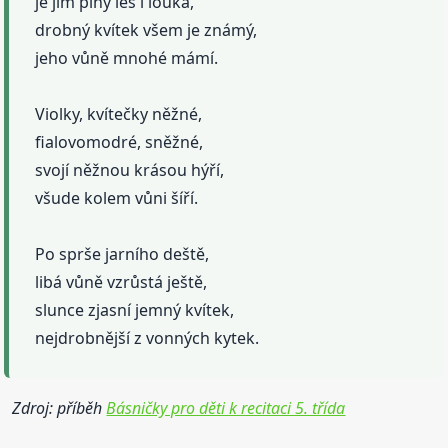
je jím plný les i louka,
drobný kvítek všem je známý,
jeho vůně mnohé mámí.
Violky, kvítečky něžné,
fialovomodré, sněžné,
svojí něžnou krásou hýří,
všude kolem vůni šíří.
Po sprše jarního deště,
libá vůně vzrůstá ještě,
slunce zjasní jemný kvítek,
nejdrobnější z vonných kytek.
Zdroj: příběh
Básničky pro děti k recitaci 5. třída