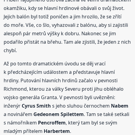
okamžiku, kdy se hlavní hrdinové obávali o svůj život.
Jejich balón byl totiž poničen a jim hrozilo, že se zřítí
do moře. Vše, co šlo, vyhazovali z balónu, aby si zajistili
alespoň pár metrů výšky k dobru. Nakonec se jim
podařilo přistát na břehu. Tam ale zjistili, že jeden z nich
chybí.
Až po tomto dramatickém úvodu se děj vrací
k předcházejícím událostem a představuje hlavní
hrdiny. Putování hlavních hrdinů začalo v pevnosti
Richmond, kterou za války Severu proti jihu obléhalo
vojsko generála Granta. V pevnosti byli uvězněni:
inženýr
Cyrus Smith
s jeho sluhou černochem
Nabem
a novinářem
Gedeonem Spilettem
. Tam se také setkali
s námořníkem
Pencroffem
, který tam byl se svým
mladým přítelem
Harbertem
.