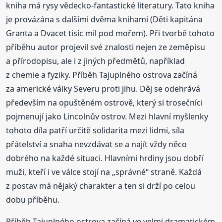
kniha má rysy vědecko-fantastické literatury. Tato kniha
je provázána s dalšími dvěma knihami (Děti kapitána
Granta a Dvacet tisíc mil pod mořem). Při tvorbě tohoto
příběhu autor projevil své znalosti nejen ze zeměpisu
a přírodopisu, ale i z jiných předmětů, například
z chemie a fyziky. Příběh Tajuplného ostrova začíná
za americké války Severu proti jihu. Děj se odehrává
především na opuštěném ostrově, který si trosečníci
pojmenují jako Lincolnův ostrov. Mezi hlavní myšlenky
tohoto díla patří určitě solidarita mezi lidmi, síla
přátelství a snaha nevzdávat se a najít vždy něco
dobrého na každé situaci. Hlavními hrdiny jsou dobří
muži, kteří i ve válce stojí na „správné“ straně. Každá
z postav má nějaký charakter a ten si drží po celou
dobu příběhu.
Příběh Tajuplného ostrova začíná ve velmi dramatickém