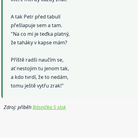
A tak Petr před tabulí
přešlapuje sem a tam.
"Na co mi je teďka platný,
že taháky v kapse mám?
Příště radši naučím se,
ať nestojim tu jenom tak,
a kdo tvrdí, že to nedám,
tomu ještě vytřu zrak!"
Zdroj: příběh
Básnička 5 slok