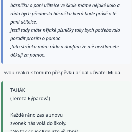
básničku o paní učitelce ve škole máme nějaké kolo a
ráda bych přednesla básničku která bude právě o té
paní učitelce.
Jestli tady máte nějaké písničky taky bych potřebovala
poradit prosím o pomoc
,tuto stránku mám ráda a doufám že mě nezklamete.
děkuji za pomoc,
Svou reakci k tomuto příspěvku přidal uživatel Milda.
TAHÁK
(Tereza Rýparová)
Každé ráno zas a znovu
zvonek nás volá do školy.
"No tak co je? Kde jste všichni?