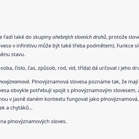
e řadí také do skupiny
ohebných slovních druhů
, protože slov
oveso v infinitivu může být také třeba podmětem). Funkce s
měnu stavu.
ba, číslo, čas, způsob, rod, vid, třída) dá určovat i jeho dr
lnovýznamová
. Plnovýznamová slovesa poznáme tak, že mají vl
esa obvykle potřebují spojit s plnovýznamovým slovesem, a
hou v jasně daném kontextu fungovat jako plnovýznamová, a
ek a chytáků...
pina plnovýznamových sloves.