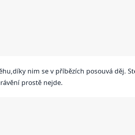
ěhu,díky nim se v příbězích posouvá děj. S
právění prostě nejde.