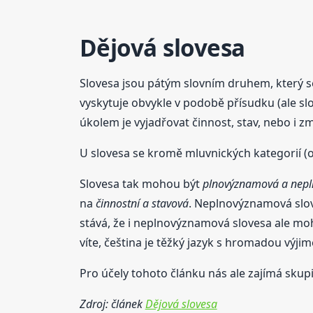
Dějová slovesa
Slovesa jsou pátým slovním druhem, který s
vyskytuje obvykle v podobě přísudku (ale sl
úkolem je vyjadřovat činnost, stav, nebo i z
U slovesa se kromě mluvnických kategorií (oso
Slovesa tak mohou být
plnovýznamová a nep
na
činnostní a stavová
. Neplnovýznamová slov
stává, že i neplnovýznamová slovesa ale mo
víte, čeština je těžký jazyk s hromadou výjim
Pro účely tohoto článku nás ale zajímá sku
Zdroj: článek
Dějová slovesa