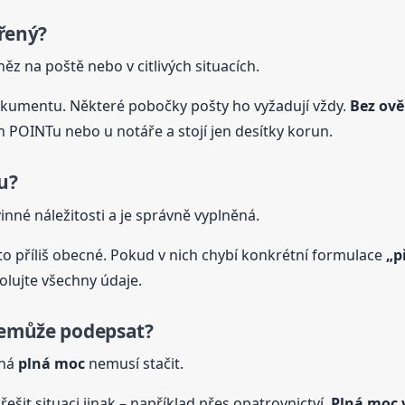
ěřený?
z na poště nebo v citlivých situacích.
kumentu. Některé pobočky pošty ho vyžadují vždy.
Bez ově
h POINTu nebo u notáře a stojí jen desítky korun.
u?
né náležitosti a je správně vyplněná.
sto příliš obecné. Pokud v nich chybí konkrétní formulace
„p
rolujte všechny údaje.
nemůže podepsat?
žná
plná
moc
nemusí stačit.
 řešit situaci jinak – například přes opatrovnictví.
Plná
moc