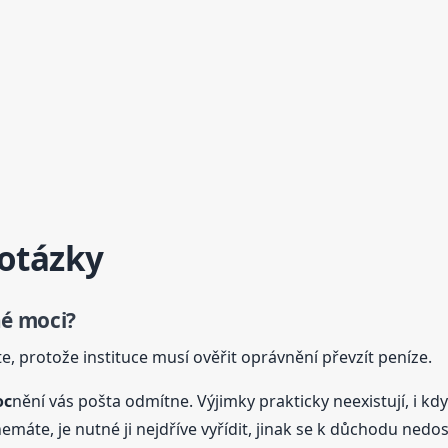
 otázky
né
moc
i?
, protože instituce musí ověřit oprávnění převzít peníze.
oc
nění vás pošta odmítne. Výjimky prakticky neexistují, i kd
emáte, je nutné ji nejdříve vyřídit, jinak se k důchodu nedo