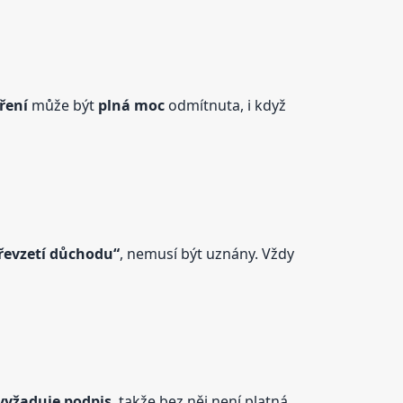
ření
může být
plná
moc
odmítnuta, i když
řevzetí důchodu“
, nemusí být uznány. Vždy
vyžaduje podpis
, takže bez něj není platná.