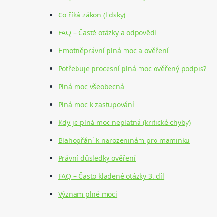
Co říká zákon (lidsky)
FAQ – Časté otázky a odpovědi
Hmotněprávní plná moc a ověření
Potřebuje procesní plná moc ověřený podpis?
Plná moc všeobecná
Plná moc k zastupování
Kdy je plná moc neplatná (kritické chyby)
Blahopřání k narozeninám pro maminku
Právní důsledky ověření
FAQ – Často kladené otázky 3. díl
Význam plné moci