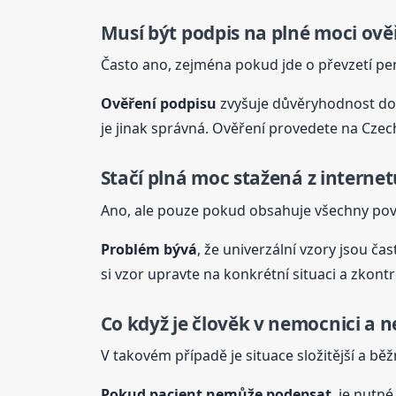
Musí být podpis na plné
moc
i ov
Často ano, zejména pokud jde o převzetí peně
Ověření podpisu
zvyšuje důvěryhodnost do
je jinak správná. Ověření provedete na Czec
Stačí
plná
moc
stažená z internet
Ano, ale pouze pokud obsahuje všechny povin
Problém bývá
, že univerzální vzory jsou ča
si vzor upravte na konkrétní situaci a zkont
Co když je člověk v ne
moc
nici a 
V takovém případě je situace složitější a bě
Pokud pacient nemůže podepsat
, je nutné