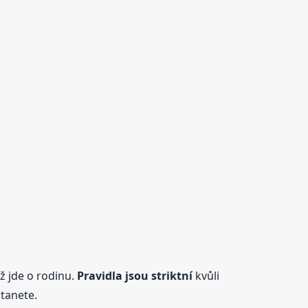
yž jde o rodinu.
Pravidla jsou striktní
kvůli
stanete.