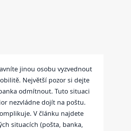
avníte jinou osobu vyzvednout
ilitě. Největší pozor si dejte
banka odmítnout. Tuto situaci
ior nezvládne dojít na poštu.
komplikuje. V článku najdete
ch situacích (pošta, banka,