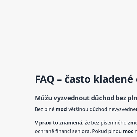
FAQ – často kladené
Můžu vyzvednout důchod bez pl
Bez plné
moc
i většinou důchod nevyzvednete
V praxi to znamená
, že bez písemného z
m
ochraně financí seniora. Pokud plnou
moc
n