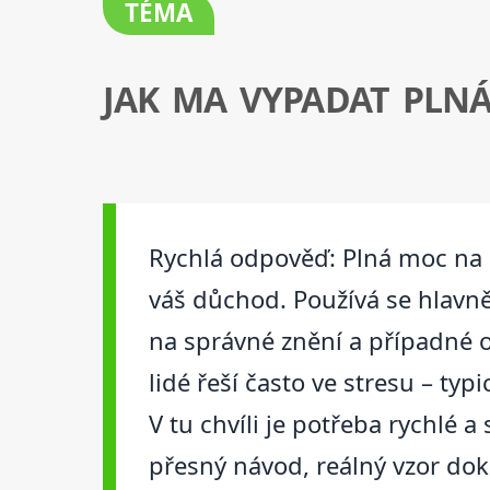
TÉMA
JAK MA VYPADAT PLN
Rychlá odpověď: Plná moc na 
váš důchod. Používá se hlavně
na správné znění a případné o
lidé řeší často ve stresu – ty
V tu chvíli je potřeba rychlé 
přesný návod, reálný vzor dok