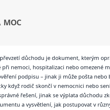
Á MOC
převzetí důchodu je dokument, kterým opr
 při nemoci, hospitalizaci nebo omezené mob
věření podpisu – jinak ji může pošta nebo 
picky když rodič skončí v nemocnici nebo sen
a správné řešení, jinak se výplata důchodu z
umentu a vysvětlení, jak postupovat v různý