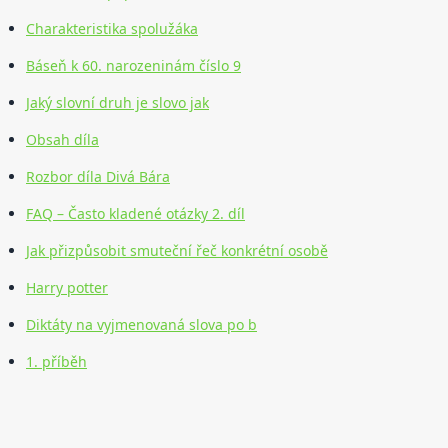
Charakteristika spolužáka
Báseň k 60. narozeninám číslo 9
Jaký slovní druh je slovo jak
Obsah díla
Rozbor díla Divá Bára
FAQ – Často kladené otázky 2. díl
Jak přizpůsobit smuteční řeč konkrétní osobě
Harry potter
Diktáty na vyjmenovaná slova po b
1. příběh