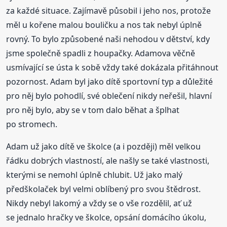
za každé situace. Zajímavě působil i jeho nos, protože
měl u kořene malou bouličku a nos tak nebyl úplně
rovný. To bylo způsobené naši nehodou v dětství, kdy
jsme společně spadli z houpačky. Adamova věčně
usmívající se ústa k sobě vždy také dokázala přitáhnout
pozornost. Adam byl jako dítě sportovní typ a důležité
pro něj bylo pohodlí, své oblečení nikdy neřešil, hlavní
pro něj bylo, aby se v tom dalo běhat a šplhat
po stromech.
Adam už jako dítě ve školce (a i později) měl velkou
řádku dobrých vlastností, ale našly se také vlastnosti,
kterými se nemohl úplně chlubit. Už jako malý
předškolaček byl velmi oblíbený pro svou štědrost.
Nikdy nebyl lakomý a vždy se o vše rozdělil, ať už
se jednalo hračky ve školce, opsání domácího úkolu,