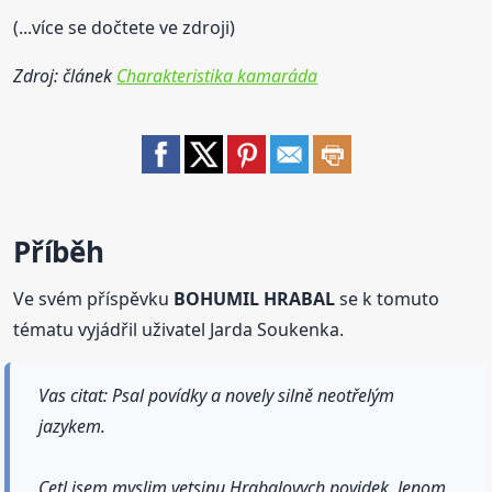
(...více se dočtete ve zdroji)
Zdroj: článek
Charakteristika kamaráda
Příběh
Ve svém příspěvku
BOHUMIL HRABAL
se k tomuto
tématu vyjádřil uživatel Jarda Soukenka.
Vas citat: Psal povídky a novely silně neotřelým
jazykem.
Cetl jsem myslim vetsinu Hrabalovych povidek. Jenom