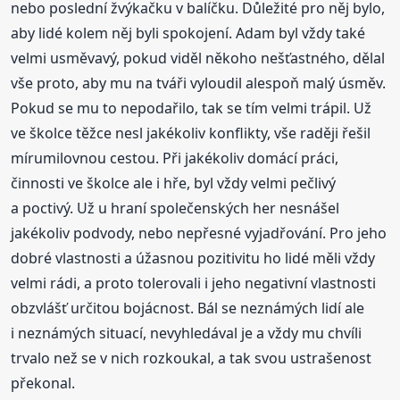
nebo poslední žvýkačku v balíčku. Důležité pro něj bylo,
aby lidé kolem něj byli spokojení. Adam byl vždy také
velmi usměvavý, pokud viděl někoho nešťastného, dělal
vše proto, aby mu na tváři vyloudil alespoň malý úsměv.
Pokud se mu to nepodařilo, tak se tím velmi trápil. Už
ve školce těžce nesl jakékoliv konflikty, vše raději řešil
mírumilovnou cestou. Při jakékoliv domácí práci,
činnosti ve školce ale i hře, byl vždy velmi pečlivý
a poctivý. Už u hraní společenských her nesnášel
jakékoliv podvody, nebo nepřesné vyjadřování. Pro jeho
dobré vlastnosti a úžasnou pozitivitu ho lidé měli vždy
velmi rádi, a proto tolerovali i jeho negativní vlastnosti
obzvlášť určitou bojácnost. Bál se neznámých lidí ale
i neznámých situací, nevyhledával je a vždy mu chvíli
trvalo než se v nich rozkoukal, a tak svou ustrašenost
překonal.