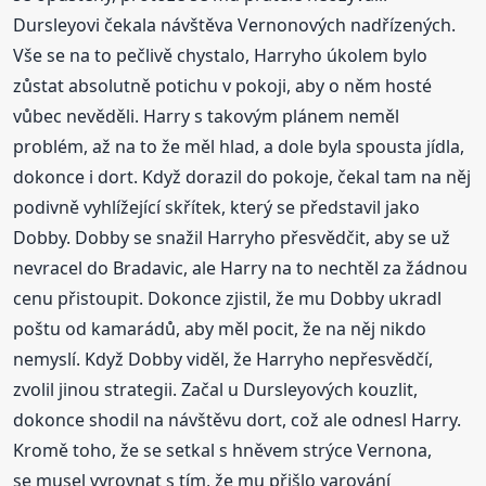
Dursleyovi čekala návštěva Vernonových nadřízených.
Vše se na to pečlivě chystalo, Harryho úkolem bylo
zůstat absolutně potichu v pokoji, aby o něm hosté
vůbec nevěděli. Harry s takovým plánem neměl
problém, až na to že měl hlad, a dole byla spousta jídla,
dokonce i dort. Když dorazil do pokoje, čekal tam na něj
podivně vyhlížející skřítek, který se představil jako
Dobby. Dobby se snažil Harryho přesvědčit, aby se už
nevracel do Bradavic, ale Harry na to nechtěl za žádnou
cenu přistoupit. Dokonce zjistil, že mu Dobby ukradl
poštu od kamarádů, aby měl pocit, že na něj nikdo
nemyslí. Když Dobby viděl, že Harryho nepřesvědčí,
zvolil jinou strategii. Začal u Dursleyových kouzlit,
dokonce shodil na návštěvu dort, což ale odnesl Harry.
Kromě toho, že se setkal s hněvem strýce Vernona,
se musel vyrovnat s tím, že mu přišlo varování