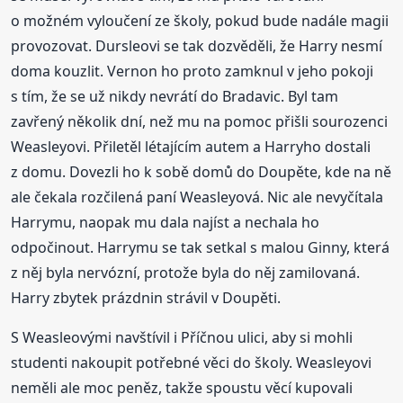
o možném vyloučení ze školy, pokud bude nadále magii
provozovat. Dursleovi se tak dozvěděli, že Harry nesmí
doma kouzlit. Vernon ho proto zamknul v jeho pokoji
s tím, že se už nikdy nevrátí do Bradavic. Byl tam
zavřený několik dní, než mu na pomoc přišli sourozenci
Weasleyovi. Přiletěl létajícím autem a Harryho dostali
z domu. Dovezli ho k sobě domů do Doupěte, kde na ně
ale čekala rozčilená paní Weasleyová. Nic ale nevyčítala
Harrymu, naopak mu dala najíst a nechala ho
odpočinout. Harrymu se tak setkal s malou Ginny, která
z něj byla nervózní, protože byla do něj zamilovaná.
Harry zbytek prázdnin strávil v Doupěti.
S Weasleovými navštívil i Příčnou ulici, aby si mohli
studenti nakoupit potřebné věci do školy. Weasleyovi
neměli ale moc peněz, takže spoustu věcí kupovali