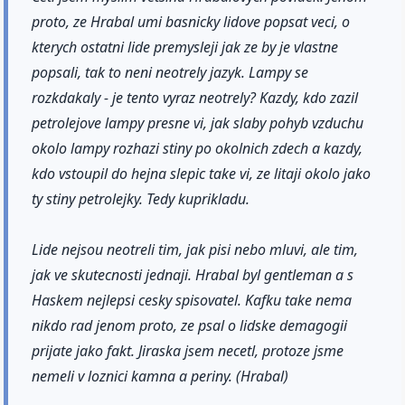
proto, ze Hrabal umi basnicky lidove popsat veci, o
kterych ostatni lide premysleji jak ze by je vlastne
popsali, tak to neni neotrely jazyk. Lampy se
rozkdakaly - je tento vyraz neotrely? Kazdy, kdo zazil
petrolejove lampy presne vi, jak slaby pohyb vzduchu
okolo lampy rozhazi stiny po okolnich zdech a kazdy,
kdo vstoupil do hejna slepic take vi, ze litaji okolo jako
ty stiny petrolejky. Tedy kuprikladu.
Lide nejsou neotreli tim, jak pisi nebo mluvi, ale tim,
jak ve skutecnosti jednaji. Hrabal byl gentleman a s
Haskem nejlepsi cesky spisovatel. Kafku take nema
nikdo rad jenom proto, ze psal o lidske demagogii
prijate jako fakt. Jiraska jsem necetl, protoze jsme
nemeli v loznici kamna a periny. (Hrabal)