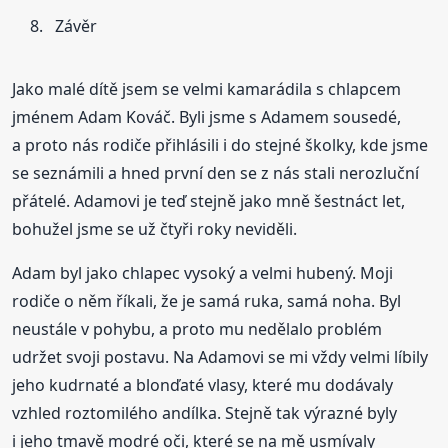
Závěr
Jako malé dítě jsem se velmi kamarádila s chlapcem
jménem Adam Kováč. Byli jsme s Adamem sousedé,
a proto nás rodiče přihlásili i do stejné školky, kde jsme
se seznámili a hned první den se z nás stali nerozluční
přátelé. Adamovi je teď stejně jako mně šestnáct let,
bohužel jsme se už čtyři roky neviděli.
Adam byl jako chlapec vysoký a velmi hubený. Moji
rodiče o něm říkali, že je samá ruka, samá noha. Byl
neustále v pohybu, a proto mu nedělalo problém
udržet svoji postavu. Na Adamovi se mi vždy velmi líbily
jeho kudrnaté a blonďaté vlasy, které mu dodávaly
vzhled roztomilého andílka. Stejně tak výrazné byly
i jeho tmavě modré oči, které se na mě usmívaly