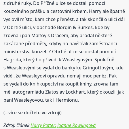
z druhé ruky. Do Příčné ulice se dostali pomocí
kouzelného prášku a cestování krbem. Harry ale špatně
vyslovil místo, kam chce přenést, a tak skončil o ulici dál
v Obrtlé ulici, v obchodě Borgin & Burkes, kde byl
zrovna i pan Malfoy s Dracem, aby prodal některé
zakázané předměty, kdyby ho navštívili zaměstnanci
ministerstva kouzel. Z Obrtlé ulice se dostal pomocí
Hagrida, který ho přivedl k Weasleyovým. Společně
s Weasleovými se vydal do banky ke Gringottovým, kde
viděl, že Weasleyovi opravdu nemají moc peněz. Pak
se vydali do knihkupectví nakoupit knihy, zrovna tam
měl autogramiádu Zlatoslav Lockhart, který okouzlil jak
paní Weasleyovou, tak i Hermionu.
(...více se dočtete ve zdroji)
Zdroj: článek
Harry Potter: Joanne Rowlingová