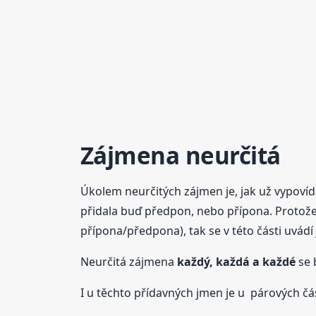
Zájmena neurčitá
Úkolem neurčitých zájmen je, jak už vypovídá
přidala buď předpon, nebo přípona. Protože 
přípona/předpona), tak se v této části uvád
Neurčitá zájmena
každý, každá a každé
se 
I u těchto přídavných jmen je u párových čás