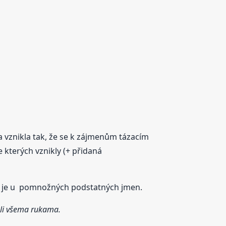
a vznikla tak, že se k zájmenům tázacím
 kterých vznikly (+ přidaná
jí je u pomnožných podstatných jmen.
ali všema rukama.