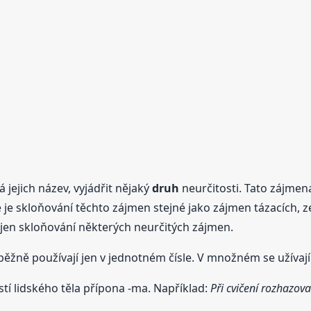
 jejich název, vyjádřit nějaký
druh
neurčitosti. Tato zájmen
je skloňování těchto zájmen stejné jako zájmen tázacích, ze
í jen skloňování některých neurčitých zájmen.
běžně používají jen v jednotném čísle. V množném se užíva
tí lidského těla přípona -ma. Například:
Při cvičení rozhazov