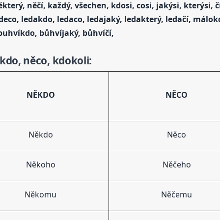
rý, něčí, každý, všechen, kdosi, cosi, jakýsi, kterýsi, čís
kdeco, ledakdo, ledaco, ledajaký, ledakterý, ledačí, málo
 buhvíkdo, bůhvíjaký, bůhvíčí,
do, něco, kdokoli:
NĚKDO
NĚCO
Někdo
Něco
Někoho
Něčeho
Někomu
Něčemu