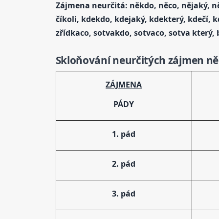
Zájmena neurčitá: někdo, něco, nějaký, někte
číkoli, kdekdo, kdejaký, kdekterý, kdečí, 
zřídkaco, sotvakdo, sotvaco, sotva který,
Skloňování neurčitých zájmen něk
ZÁJMENA
PÁDY
1. pád
2. pád
3. pád