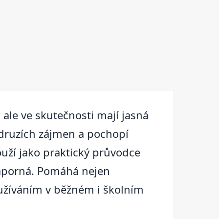
 ale ve skutečnosti mají jasná
h druzích zájmen a pochopí
ouží jako praktický průvodce
 záporná. Pomáhá nejen
oužíváním v běžném i školním