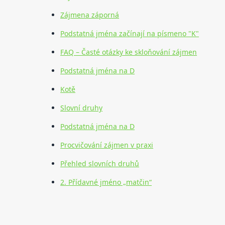
Zájmena záporná
Podstatná jména začínají na písmeno "K"
FAQ – Časté otázky ke skloňování zájmen
Podstatná jména na D
Kotě
Slovní druhy
Podstatná jména na D
Procvičování zájmen v praxi
Přehled slovních druhů
2. Přídavné jméno „matčin“