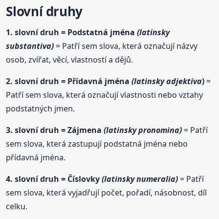
Slovní
druh
y
1. slovní
druh
= Podstatná jména
(latinsky
substantiva)
= Patří sem slova, která označují názvy
osob, zvířat, věcí, vlastností a dějů.
2. slovní
druh
= Přídavná jména
(latinsky ad
je
ktiva
)
=
Patří sem slova, která označují vlastnosti nebo vztahy
podstatných jmen.
3. slovní
druh
= Zájmena
(latinsky pronomina)
= Patří
sem slova, která zastupují podstatná jména nebo
přídavná jména.
4. slovní
druh
= Číslovky
(latinsky numeralia)
= Patří
sem slova, která vyjadřují počet, pořadí, násobnost, díl
celku.