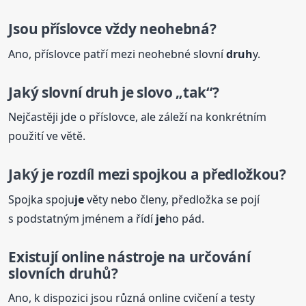
Jsou příslovce vždy neohebná?
Ano, příslovce patří mezi neohebné slovní
druh
y.
Jaký
slovní
druh
je
slovo „tak“?
Nejčastěji jde o příslovce, ale záleží na konkrétním
použití ve větě.
Jaký
je
rozdíl mezi spojkou a předložkou?
Spojka spoju
je
věty nebo členy, předložka se pojí
s podstatným jménem a řídí
je
ho pád.
Existují online nástro
je
na určování
slovních
druh
ů?
Ano, k dispozici jsou různá online cvičení a testy