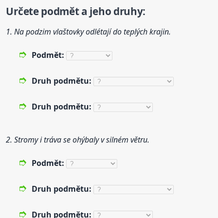
Určete podmět a
je
ho
druh
y:
1. Na podzim vlaštovky odlétají do teplých krajin.
Podmět:
Druh
podmětu:
Druh
podmětu:
2. Stromy i tráva se ohýbaly v silném větru.
Podmět:
Druh
podmětu:
Druh
podmětu: