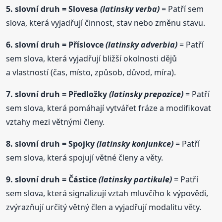
5. slovní
druh
= Slovesa
(latinsky verba)
= Patří sem
slova, která vyjadřují činnost, stav nebo změnu stavu.
6. slovní
druh
= Příslovce
(latinsky adverbia)
= Patří
sem slova, která vyjadřují bližší okolnosti dějů
a vlastností (čas, místo, způsob, důvod, míra).
7. slovní
druh
= Předložky
(latinsky prepozice)
= Patří
sem slova, která pomáhají vytvářet fráze a modifikovat
vztahy mezi větnými členy.
8. slovní
druh
= Spojky
(latinsky konjunkce)
= Patří
sem slova, která spojují větné členy a věty.
9. slovní
druh
= Částice
(latinsky partikule)
= Patří
sem slova, která signalizují vztah mluvčího k výpovědi,
zvýrazňují určitý větný člen a vyjadřují modalitu věty.