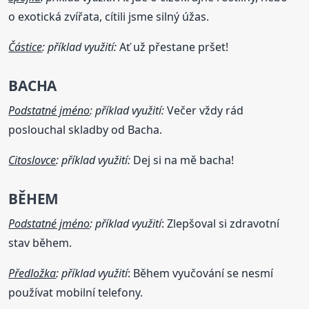
o exotická zvířata, cítili jsme silný úžas.
Částice
: příklad využití:
Ať už přestane pršet!
BACHA
Podstatné jméno
: příklad využití:
Večer vždy rád
poslouchal skladby od Bacha.
Citoslovce
: příklad využití:
Dej si na mě bacha!
BĚHEM
Podstatné jméno
: příklad využití
: Zlepšoval si zdravotní
stav během.
Předložka
: příklad využití
: Během vyučování se nesmí
používat mobilní telefony.