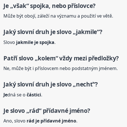
Je
„však“ spojka, nebo příslovce?
Může být obojí, záleží na významu a použití ve větě.
Jaký
slovní
druh
je
slovo „jakmile“?
Slovo
jakmile
je
spojka
.
Patří slovo „kolem“ vždy mezi předložky?
Ne, může být i příslovcem nebo podstatným jménem.
Jaký
slovní
druh
je
slovo „nechť“?
Je
dná se o
částici
.
Je
slovo „rád“ přídavné jméno?
Ano, slovo
rád
je
přídavné jméno
.