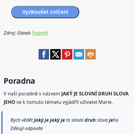
Vyzkoušet cvičení
Zdroj: článek
Podmět
Poradna
V naší poradně s názvem
JAKÝ JE SLOVNÍ DRUH SLOVA
JEHO
se k tomuto tématu vyjádřil uživatel Marie.
Bych vědět
jaký
je
jaký
je
to slovní
druh
slova
je
ho
Děkuji odpovíte