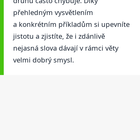
druhu často chybuje. Díky
přehledným vysvětlením
a konkrétním příkladům si upevníte
jistotu a zjistíte, že i zdánlivě
nejasná slova dávají v rámci věty
velmi dobrý smysl.