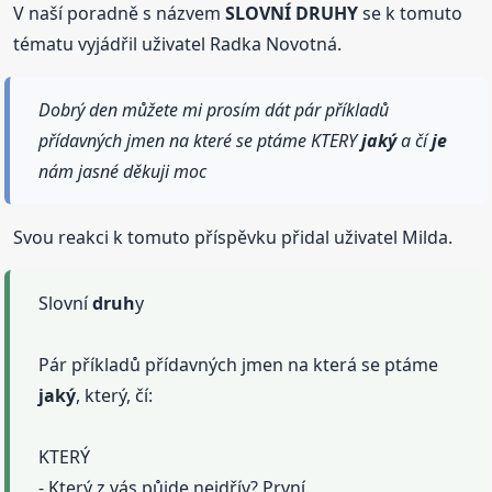
V naší poradně s názvem
SLOVNÍ DRUHY
se k tomuto
tématu vyjádřil uživatel Radka Novotná.
Dobrý den můžete mi prosím dát pár příkladů
přídavných jmen na které se ptáme KTERY
jaký
a čí
je
nám jasné děkuji moc
Svou reakci k tomuto příspěvku přidal uživatel Milda.
Slovní
druh
y
Pár příkladů přídavných jmen na která se ptáme
jaký
, který, čí:
KTERÝ
- Který z vás půjde nejdřív? První.