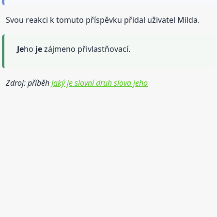
Svou reakci k tomuto příspěvku přidal uživatel Milda.
Je
ho
je
zájmeno přivlastňovací.
Zdroj: příběh
Jaký je slovní druh slova jeho