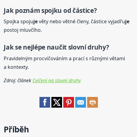
Jak poznám spojku od částice?
Spojka spoju
je
věty nebo větné členy, částice vyjadřu
je
postoj mluvčího.
Jak se nejlépe naučit slovní
druh
y?
Pravidelným procvičováním a prací s různými větami
a kontexty.
Zdroj: článek
Cvičení na slovní druhy
Příběh