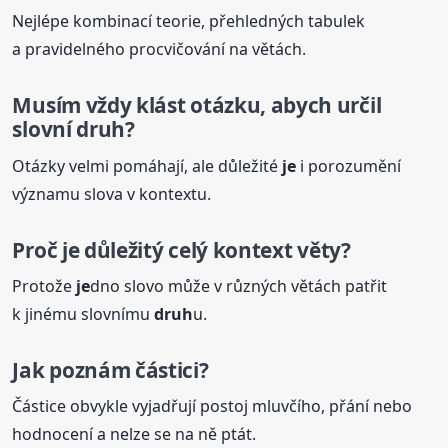
Nejlépe kombinací teorie, přehledných tabulek
a pravidelného procvičování na větách.
Musím vždy klást otázku, abych určil
slovní
druh
?
Otázky velmi pomáhají, ale důležité
je
i porozumění
významu slova v kontextu.
Proč
je
důležitý celý kontext věty?
Protože
je
dno slovo může v různých větách patřit
k jinému slovnímu
druh
u.
Jak poznám částici?
Částice obvykle vyjadřují postoj mluvčího, přání nebo
hodnocení a nelze se na ně ptát.