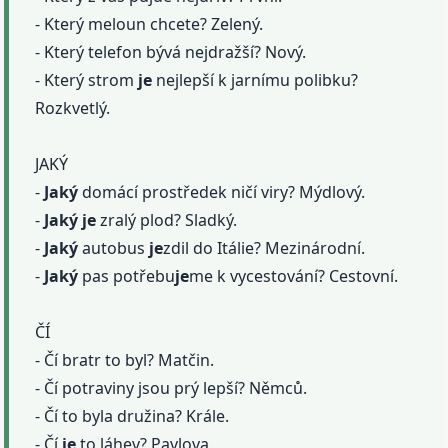
- Který meloun chcete? Zelený.
- Který telefon bývá nejdražší? Nový.
- Který strom
je
nejlepší k jarnímu polibku?
Rozkvetlý.
JAKÝ
-
Jaký
domácí prostředek ničí viry? Mýdlový.
-
Jaký
je
zralý plod? Sladký.
-
Jaký
autobus
je
zdil do Itálie? Mezinárodní.
-
Jaký
pas potřebu
je
me k vycestování? Cestovní.
ČÍ
- Čí bratr to byl? Matčin.
- Čí potraviny jsou prý lepší? Němců.
- Čí to byla družina? Krále.
- Čí
je
to láhev? Pavlova.