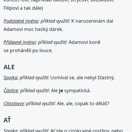
Filipovi a tak dále)
Podstatné jméno
: příklad využití:
K narozeninám dal
Adamovi moc hezký dárek.
Přídavné jméno
: příklad využití:
Adamovi koně
se proháněli po louce.
ALE
Spojka
: příklad využití:
Usmíval se, ale nebyl šťastný.
Částice
: příklad využití:
Ale
je
sympatická.
Citoslovce
: příklad využití:
Ale, ale, copak to děláš?
AŤ
Spojka
: příklad využití
: Ať jde o cizokrajné rostliny, nebo