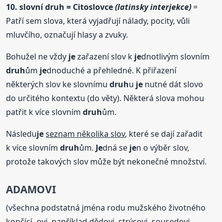
10. slovní
druh
= Citoslovce
(latinsky inter
je
kce)
=
Patří sem slova, která vyjadřují nálady, pocity, vůli
mluvčího, označují hlasy a zvuky.
Bohužel ne vždy
je
zařazení slov k
je
dnotlivým slovním
druh
ům
je
dnoduché a přehledné. K přiřazení
některých slov ke slovnímu
druh
u
je
nutné dát slovo
do určitého kontextu (do věty). Některá slova mohou
patřit k více slovním
druh
ům.
Následu
je
seznam několika slov
, které se dají zařadit
k více slovním
druh
ům.
Je
dná se
je
n o výběr slov,
protože takových slov může být nekonečné množství.
ADAMOVI
(všechna podstatná jména rodu mužského životného
končící -ovi, například dědovi, strýcovi, sousedovi,