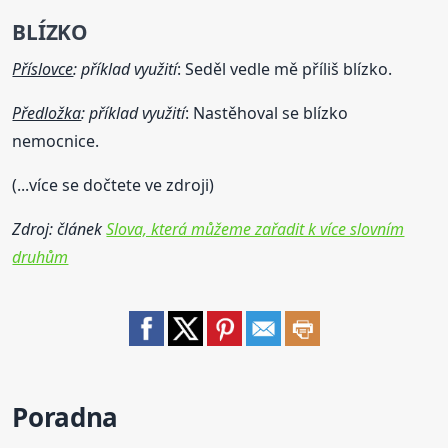
BLÍZKO
Příslovce
: příklad využití
: Seděl vedle mě příliš blízko.
Předložka
: příklad využití
: Nastěhoval se blízko
nemocnice.
(...více se dočtete ve zdroji)
Zdroj: článek
Slova, která můžeme zařadit k více slovním
druhům
Poradna